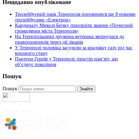
Нещодавно опубліковане
Тролейбусний парк Тернополя поповнився ще 8 новими
тролейбусами «Електрон»
Кардиналу Миколі Бичку присвоїли звання «Почесний
громадянин міста Тернополя»
На Тернопільщині дружина ветерана звернулася до
правоохоронців через дії лікарів
У Тернополі чоловіка засудили за крадіжку газу під час
воєнного стану
Пантеон Героїв у Тернополі: простір пам’яті, що
об’єднує покоління
Пошук
Пошук
Знайти