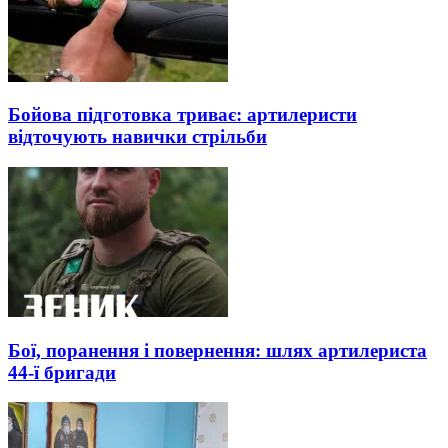
Бойова підготовка триває: артилеристи
відточують навички стрільби
Бої, поранення і повернення: шлях артилериста
44-ї бригади