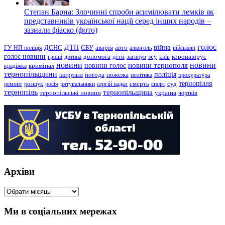
Степан Барна: Злочинні спроби асимілювати лемків як
представників української нації серед інших народів –
зазнали фіаско (фото)
голос
війна
ДТП
ГУ НП поліція
ДСНС
СБУ
аварія
авто
алкоголь
військові
голос новини
зсу
гроші
дитина
допомога
діти
загинув
київ
коронавірус
новини
новини тернополя
новини
новини голос
кримінал
крадіжка
тернопільщини
поліція
патрульні
погода
пожежа
політика
прокуратура
тернопілля
суд
ремонт
розшук
росія
рятувальники
сергій надал
смерть
спорт
тернопіль
тернопільщина
україна
тернопільські новини
чортків
Архіви
Архіви
Ми в соціальних мережах