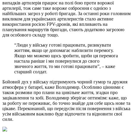
випадків артилерія працює на полі бою проти ворожої
артилерії, тож саме таке вороже озброєння є однією з
найбільших загроз у роботі бригади. За останні роки головним
викликом для українських артилеристів стало активне
використання росією FPV-дронів, які впливають на
планування маршрутів бригади, стають додатково загрозою
для особового складу тощо.
“Люди у війську готові працювати, ризикувати
життям, якщо це допомагає наблизити перемогу.
Якщо ми можемо щось зробити, щоби ця перемога
настала раніше і ми повернулися до свого
звичного життя, то ми готові працювати”, – каже
старший солдат.
Бойовий дух у війську підтримують чорний гумор та дружня
атмосфера у батареї, каже Володимир. Особливо цінними є
також розмови про плани на цивільне життя, згадки про
зацікавлення та хобі. Володимир зберігає оптимізм: каже, що
за роботу не переживає, бо точно знайде для себе щось нове та
цікаве. Переконаний, що передусім після повернення з війська
усім військовим важливо буде відпочити та відновити свої
сили.