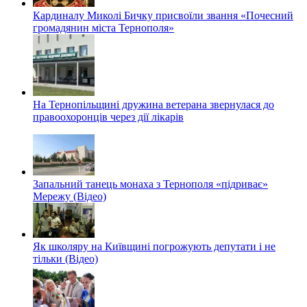
Кардиналу Миколі Бичку присвоїли звання «Почесний
громадянин міста Тернополя»
На Тернопільщині дружина ветерана звернулася до
правоохоронців через дії лікарів
Запальний танець монаха з Тернополя «підриває»
Мережу (Відео)
Як школяру на Київщині погрожують депутати і не
тільки (Відео)