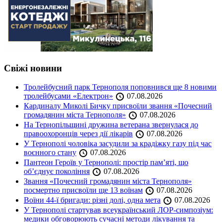
Свіжі новини
Тролейбусний парк Тернополя поповнився ще 8 новими
тролейбусами «Електрон»
07.08.2026
Кардиналу Миколі Бичку присвоїли звання «Почесний
громадянин міста Тернополя»
07.08.2026
На Тернопільщині дружина ветерана звернулася до
правоохоронців через дії лікарів
07.08.2026
У Тернополі чоловіка засудили за крадіжку газу під час
воєнного стану
07.08.2026
Пантеон Героїв у Тернополі: простір пам’яті, що
об’єднує покоління
07.08.2026
Звання «Почесний громадянин міста Тернополя»
посмертно присвоїли ще 13 воїнам
07.08.2026
Воїни 44-ї бригади: різні долі, одна мета
07.08.2026
У Тернополі стартував всеукраїнський ЛОР-симпозіум:
медики обговорюють сучасні методи лікування та