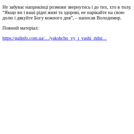
Не забуває наприкінці розмови звернутись і до тих, хто в тилу.
“Якщо ви і ваші рідні живі та здорові, не нарікайте на свою
долю і дякуйте Богу кожного дня”, – написав Володимир.
Повний матеріал:
https://galinfo.com.ua/…/yakshcho_vy_i_vashi_ridni…