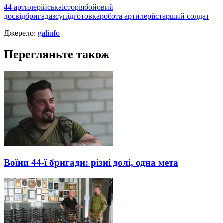
44 артилерійська
історія
бойовий
досвід
бригада
зсу
підготовка
робота артилерії
старший солдат
Джерело:
galinfo
Перегляньте також
Воїни 44-ї бригади: різні долі, одна мета