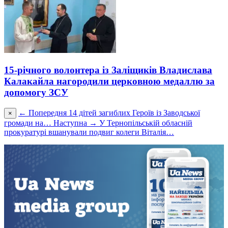
15-річного волонтера із Заліщиків Владислава
Калакайла нагородили церковною медаллю за
допомогу ЗСУ
← Попередня
14 дітей загиблих Героїв із Заводської
×
громади на…
Наступна →
У Тернопільській обласній
прокуратурі вшанували подвиг колеги Віталія…