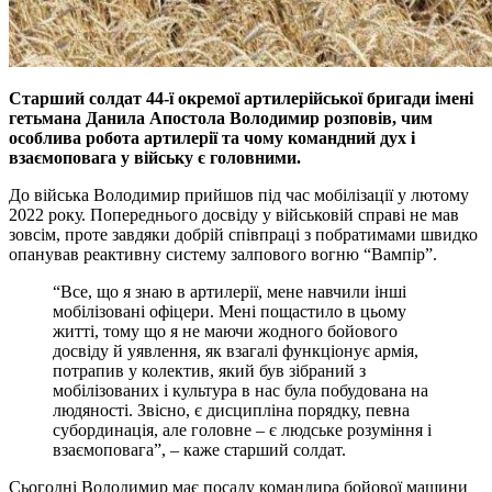
Старший солдат 44-ї окремої артилерійської бригади імені
гетьмана Данила Апостола Володимир розповів, чим
особлива робота артилерії та чому командний дух і
взаємоповага у війську є головними.
До війська Володимир прийшов під час мобілізації у лютому
2022 року. Попереднього досвіду у військовій справі не мав
зовсім, проте завдяки добрій співпраці з побратимами швидко
опанував реактивну систему залпового вогню “Вампір”.
“Все, що я знаю в артилерії, мене навчили інші
мобілізовані офіцери. Мені пощастило в цьому
житті, тому що я не маючи жодного бойового
досвіду й уявлення, як взагалі функціонує армія,
потрапив у колектив, який був зібраний з
мобілізованих і культура в нас була побудована на
людяності. Звісно, є дисципліна порядку, певна
субординація, але головне – є людське розуміння і
взаємоповага”, – каже старший солдат.
Сьогодні Володимир має посаду командира бойової машини