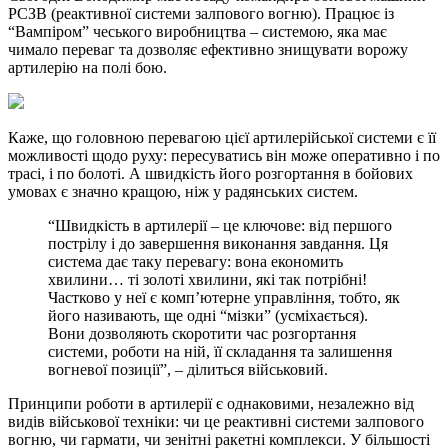
РСЗВ (реактивної системи залпового вогню). Працює із
“Вампіром” чеського виробництва – системою, яка має
чимало переваг та дозволяє ефективно знищувати ворожу
артилерію на полі бою.
Каже, що головною перевагою цієї артилерійської системи є її
можливості щодо руху: пересуватись він може оперативно і по
трасі, і по болоті. А швидкість його розгортання в бойових
умовах є значно кращою, ніж у радянських систем.
“Швидкість в артилерії – це ключове: від першого
пострілу і до завершення виконання завдання. Ця
система дає таку перевагу: вона економить
хвилини… ті золоті хвилини, які так потрібні!
Частково у неї є комп’ютерне управління, тобто, як
його називають, ще одні “мізки” (усміхається).
Вони дозволяють скоротити час розгортання
системи, роботи на ній, її складання та залишення
вогневої позиції”, – ділиться військовий.
Принципи роботи в артилерії є однаковими, незалежно від
видів військової техніки: чи це реактивні системи залпового
вогню, чи гармати, чи зенітні ракетні комплекси. У більшості