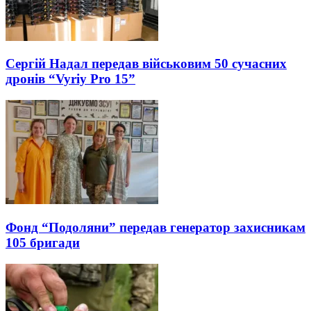
Сергій Надал передав військовим 50 сучасних
дронів “Vyriy Pro 15”
Фонд “Подоляни” передав генератор захисникам
105 бригади