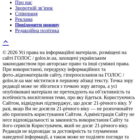
Про нас
Зворотній зв’язок
Співпраця
Реклама
Повідомити новину
Редакційна політика
© 2026 Усі права на інформаційні матеріали, розміщені на
сайті ГОЛОС / golos.te.ua, захищені українським
законодавством про авторське право та інші суміжні права.
При використанні, передруку інформаційних та
фото-,відеоматеріалів сайту, гіперпосилання на ГОЛОС /
golos.te.ua має міститися в першому абзаці тексту. Точка зору
редакції може не збігатися з точкою зору автора, а усі
опубліковані матеріали не претендують на об’єктивність та
всебічність висвітлення теми, про яку йдеться. Користуючись
Сайтом, відвідувач підтверджує, що досяг 21-річного віку. У
разі, якщо Ви не досягли 21-річного віку — не розпочинайте
або припиніть користування Сайтом. Адміністрація Сайту не
несе відповідальності за законність використання Сайту та
його сервісів Користувачем, який не досяг 21-річного віку.
Редакція не відповідає за достовірність та тлумачення
наведеної інформації, а також може не поділяти погляди та