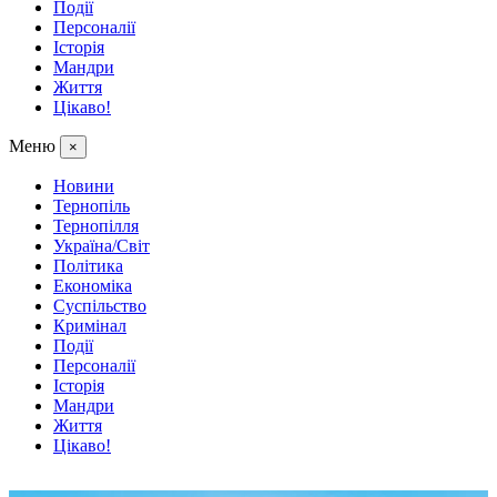
Події
Персоналії
Історія
Мандри
Життя
Цікаво!
Меню
×
Новини
Тернопіль
Тернопілля
Україна/Світ
Політика
Економіка
Суспільство
Кримінал
Події
Персоналії
Історія
Мандри
Життя
Цікаво!