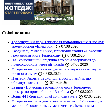
Свіжі новини
Тролейбусний парк Тернополя поповнився ще 8 новими
тролейбусами «Електрон»
07.08.2026
Кардиналу Миколі Бичку присвоїли звання «Почесний
громадянин міста Тернополя»
07.08.2026
На Тернопільщині дружина ветерана звернулася до
правоохоронців через дії лікарів
07.08.2026
У Тернополі чоловіка засудили за крадіжку газу під час
воєнного стану
07.08.2026
Пантеон Героїв у Тернополі: простір пам’яті, що
об’єднує покоління
07.08.2026
Звання «Почесний громадянин міста Тернополя»
посмертно присвоїли ще 13 воїнам
07.08.2026
Воїни 44-ї бригади: різні долі, одна мета
07.08.2026
У Тернополі стартував всеукраїнський ЛОР-симпозіум:
медики обговорюють сучасні методи лікування та