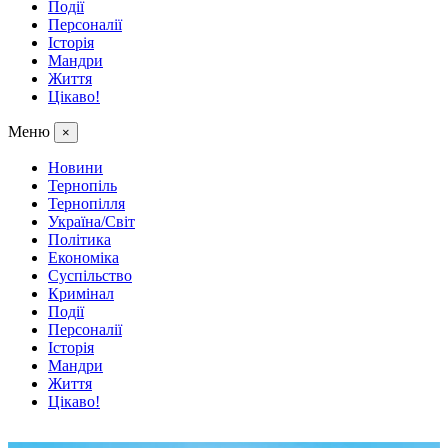
Події
Персоналії
Історія
Мандри
Життя
Цікаво!
Меню
×
Новини
Тернопіль
Тернопілля
Україна/Світ
Політика
Економіка
Суспільство
Кримінал
Події
Персоналії
Історія
Мандри
Життя
Цікаво!