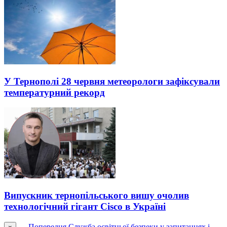
У Тернополі 28 червня метеорологи зафіксували
температурний рекорд
Випускник тернопільського вишу очолив
технологічний гігант Cisco в Україні
← Попередня
Служба освітньої безпеки у запитаннях і