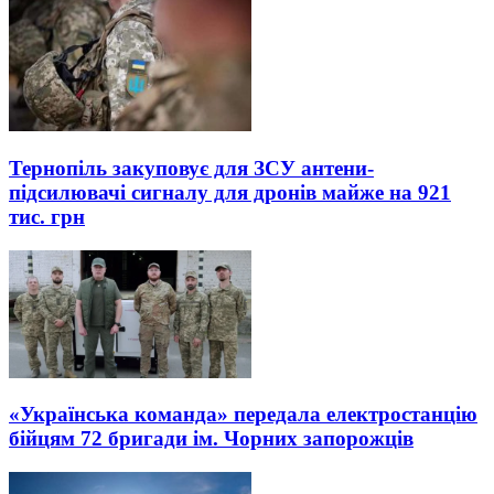
Тернопіль закуповує для ЗСУ антени-
підсилювачі сигналу для дронів майже на 921
тис. грн
«Українська команда» передала електростанцію
бійцям 72 бригади ім. Чорних запорожців