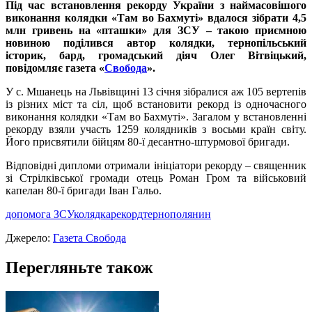
Під час встановлення рекорду України з наймасовішого
виконання колядки «Там во Бахмуті» вдалося зібрати 4,5
млн гривень на «пташки» для ЗСУ – такою приємною
новиною поділився автор колядки, тернопільський
історик, бард, громадський діяч Олег Вітвіцький,
повідомляє газета «
Свобода
».
У с. Мшанець на Львівщині 13 січня зібралися аж 105 вертепів
із різних міст та сіл, щоб встановити рекорд із одночасного
виконання колядки «Там во Бахмуті». Загалом у встановленні
рекорду взяли участь 1259 колядників з восьми країн світу.
Його присвятили бійцям 80-ї десантно-штурмової бригади.
Відповідні дипломи отримали ініціатори рекорду – священник
зі Стрілківської громади отець Роман Гром та військовий
капелан 80-ї бригади Іван Гальо.
допомога ЗСУ
колядка
рекорд
тернополянин
Джерело:
Газета Свобода
Перегляньте також