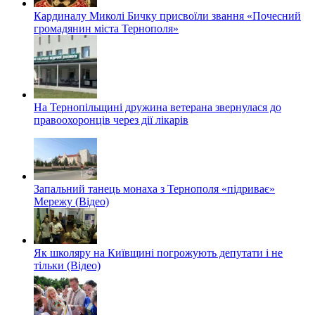
Кардиналу Миколі Бичку присвоїли звання «Почесний
громадянин міста Тернополя»
На Тернопільщині дружина ветерана звернулася до
правоохоронців через дії лікарів
Запальний танець монаха з Тернополя «підриває»
Мережу (Відео)
Як школяру на Київщині погрожують депутати і не
тільки (Відео)