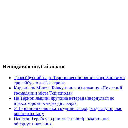
Нещодавно опубліковане
Тролейбусний парк Тернополя поповнився ще 8 новими
тролейбусами «Електрон»
Кардиналу Миколі Бичку присвоїли звання «Почесний
громадянин міста Тернополя»
На Тернопільщині дружина ветерана звернулася до
правоохоронців через дії лікарів
У Тернополі чоловіка засудили за крадіжку газу під час
воєнного стану
Пантеон Героїв у Тернополі: простір пам’яті, що
об’єднує покоління