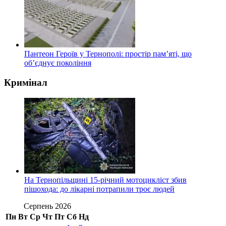
Пантеон Героїв у Тернополі: простір пам’яті, що
об’єднує покоління
Кримінал
На Тернопільщині 15-річний мотоцикліст збив
пішохода: до лікарні потрапили троє людей
Серпень 2026
Пн
Вт
Ср
Чт
Пт
Сб
Нд