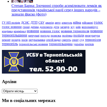
Степан Барна: Злочинні спроби асимілювати лемків як
представників української нації серед інших народів –
зазнали фіаско (фото)
голос
війна
ДТП
ГУ НП поліція
ДСНС
СБУ
аварія
авто
алкоголь
військові
голос новини
зсу
гроші
дитина
допомога
діти
загинув
київ
коронавірус
новини
новини тернополя
новини
новини голос
кримінал
крадіжка
тернопільщини
поліція
патрульні
погода
пожежа
політика
прокуратура
тернопілля
суд
ремонт
розшук
росія
рятувальники
сергій надал
смерть
спорт
тернопіль
тернопільщина
україна
тернопільські новини
чортків
Архіви
Архіви
Ми в соціальних мережах