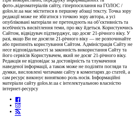
фото-,відеоматеріалів сайту, гіперпосилання на ГОЛОС /
golos.te.ua має міститися в першому абзаці тексту. Точка зору
редакції може не збігатися з точкою зору автора, а усі
опубліковані матеріали не претендують на об’єктивність та
всебічність висвітлення теми, про яку йдеться. Користуючись
Сайтом, відвідувач підтверджує, що досяг 21-річного віку. У
разі, якщо Ви не досягли 21-річного віку — не розпочинайте
або припиніть користування Сайтом. Адміністрація Сайту не
несе відповідальності за законність використання Сайту та
його сервісів Користувачем, який не досяг 21-річного віку.
Редакція не відповідає за достовірність та тлумачення
наведеної інформації, а також може не поділяти погляди та
думки, висловлені читачами сайту в коментарях до статей, а
сам ресурс виконує винятково роль носія. Інформаційні
матеріали сайту golos.te.ua є інтелектуальною власністю
інтернет-ресурсу