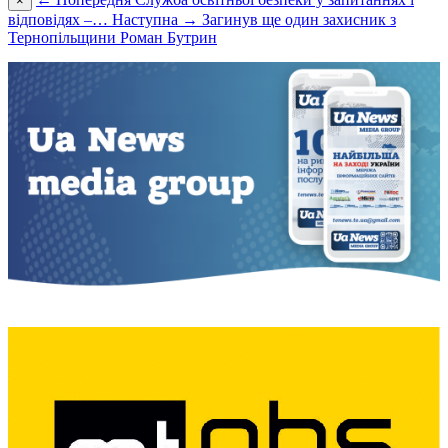
×
відповідях –…
Наступна →
Загинув ще один захисник з
Тернопільщини Роман Бутрин