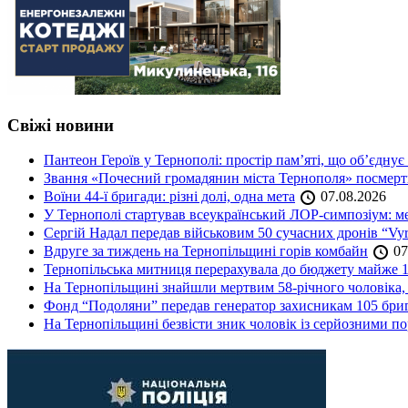
Свіжі новини
Пантеон Героїв у Тернополі: простір пам’яті, що об’єднує
Звання «Почесний громадянин міста Тернополя» посмерт
Воїни 44-ї бригади: різні долі, одна мета
07.08.2026
У Тернополі стартував всеукраїнський ЛОР-симпозіум: ме
Сергій Надал передав військовим 50 сучасних дронів “Vyr
Вдруге за тиждень на Тернопільщині горів комбайн
07
Тернопільська митниця перерахувала до бюджету майже 1
На Тернопільщині знайшли мертвим 58-річного чоловіка, 
Фонд “Подоляни” передав генератор захисникам 105 бри
На Тернопільщині безвісти зник чоловік із серйозними 