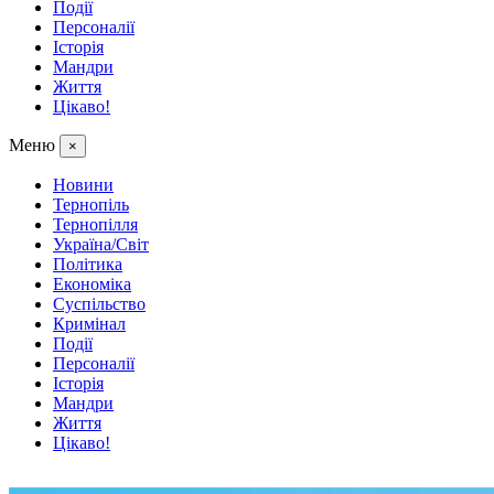
Події
Персоналії
Історія
Мандри
Життя
Цікаво!
Меню
×
Новини
Тернопіль
Тернопілля
Україна/Світ
Політика
Економіка
Суспільство
Кримінал
Події
Персоналії
Історія
Мандри
Життя
Цікаво!