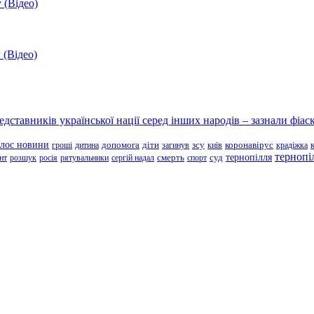
 (Відео)
 (Відео)
ставників української нації серед інших народів – зазнали фіаск
олос новини
зсу
гроші
дитина
допомога
діти
загинув
київ
коронавірус
крадіжка
тернопі
тернопілля
суд
нт
розшук
росія
рятувальники
сергій надал
смерть
спорт