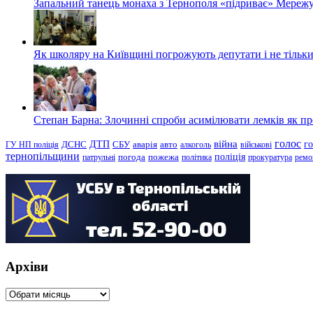
Запальний танець монаха з Тернополя «підриває» Мережу
Як школяру на Київщині погрожують депутати і не тільки
Степан Барна: Злочинні спроби асимілювати лемків як пред
голос
війна
г
ДТП
ГУ НП поліція
ДСНС
СБУ
аварія
авто
алкоголь
військові
тернопільщини
поліція
патрульні
погода
пожежа
політика
прокуратура
ремо
Архіви
Архіви