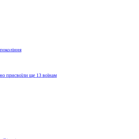
 покоління
но присвоїли ще 13 воїнам