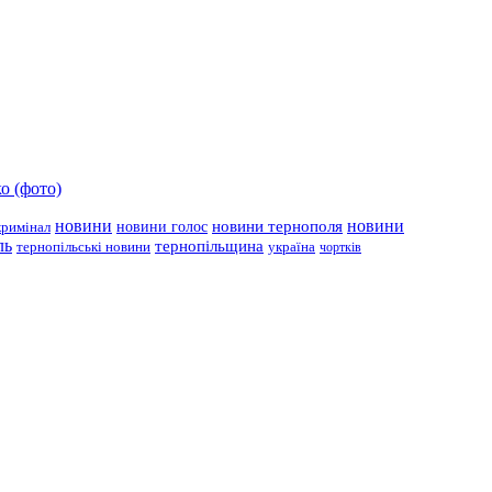
о (фото)
новини
новини тернополя
новини
новини голос
кримінал
ль
тернопільщина
україна
тернопільські новини
чортків