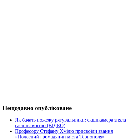
Нещодавно опубліковане
Як бачать пожежу рятувальники: екшнкамера зняла
гасіння вогню (ВІДЕО)
Професору Стефану Хмілю присвоїли звання
«Почесний громадянин міста Тернополя»