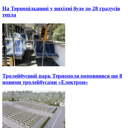
На Тернопільщині у вихідні буде до 28 градусів
тепла
Тролейбусний парк Тернополя поповнився ще 8
новими тролейбусами «Електрон»