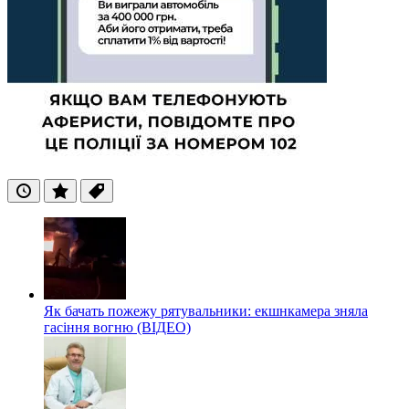
Останні
Популярні
Теги
Як бачать пожежу рятувальники: екшнкамера зняла
гасіння вогню (ВІДЕО)