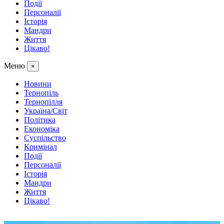
Події
Персоналії
Історія
Мандри
Життя
Цікаво!
Меню
×
Новини
Тернопіль
Тернопілля
Україна/Світ
Політика
Економіка
Суспільство
Кримінал
Події
Персоналії
Історія
Мандри
Життя
Цікаво!