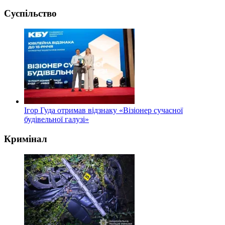
Суспільство
Ігор Гуда отримав відзнаку «Візіонер сучасної
будівельної галузі»
Кримінал