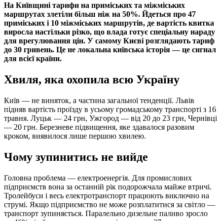
На Київщині тарифи на приміських та міжміських
маршрутах злетіли більш ніж на 50%. Йдеться про 47
приміських і 10 міжміських маршрутів, де вартість квитка
виросла настільки різко, що влада готує спеціальну нараду
для врегулювання цін. У самому Києві розглядають тариф
до 30 гривень. Це не локальна київська історія — це сигнал
для всієї країни.
Хвиля, яка охопила всю Україну
Київ — не виняток, а частина загальної тенденції. Львів
підняв вартість проїзду в усьому громадському транспорті з 16
травня. Луцьк — 24 грн, Ужгород — від 20 до 23 грн, Чернівці
— 20 грн. Березневе підвищення, яке здавалося разовим
кроком, виявилося лише першою хвилею.
Чому зупинитись не вийде
Головна проблема — електроенергія. Для промислових
підприємств вона за останній рік подорожчала майже втричі.
Тролейбуси і весь електротранспорт працюють виключно на
струмі. Якщо підприємство не може розплатитися за світло —
транспорт зупиняється. Паралельно дизельне паливо зросло