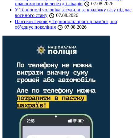
правоохоронців через дії лікарів
07.08.2026
У Тернополі чоловіка засудили за крадіжку газу під час
воєнного стану
07.08.2026
Пантеон Героїв у Тернополі: простір пам’яті, що
об’єднує покоління
07.08.2026