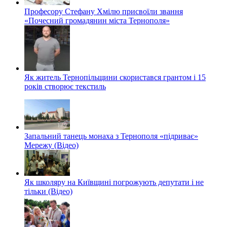
Професору Стефану Хмілю присвоїли звання
«Почесний громадянин міста Тернополя»
Як житель Тернопільщини скористався грантом і 15
років створює текстиль
Запальний танець монаха з Тернополя «підриває»
Мережу (Відео)
Як школяру на Київщині погрожують депутати і не
тільки (Відео)