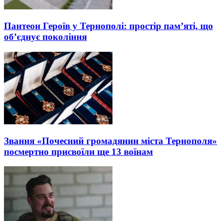
Пантеон Героїв у Тернополі: простір пам’яті, що
об’єднує покоління
Звання «Почесний громадянин міста Тернополя»
посмертно присвоїли ще 13 воїнам