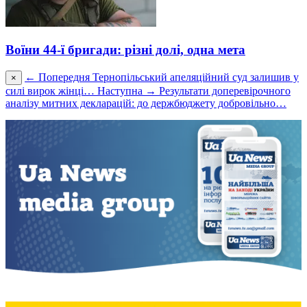
Воїни 44-ї бригади: різні долі, одна мета
← Попередня
Тернопільський апеляційний суд залишив у
×
силі вирок жінці…
Наступна →
Результати доперевірочного
аналізу митних декларацій: до держбюджету добровільно…