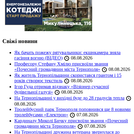
Свіжі новини
Як бачать пожежу рятувальники: екшнкамера зняла
гасіння вогню (ВІДЕО)
08.08.2026
Професору Стефану Хмілю присвоїли звання
«Почесний громадянин міста Тернополя»
08.08.2026
Як житель Тернопільщини скористався грантом і 15
років створює текстиль
08.08.2026
Ігор Гуда отримав відзнаку «Візіонер сучасної
будівельної галузі»
08.08.2026
На Тернопільщині у вихідні буде до 28 градусів тепла
08.08.2026
Тролейбусний парк Тернополя поповнився ще 8 новими
тролейбусами «Електрон»
07.08.2026
Кардиналу Миколі Бичку присвоїли звання «Почесний
громадянин міста Тернополя»
07.08.2026
На Тернопільщині дружина ветерана звернулася до