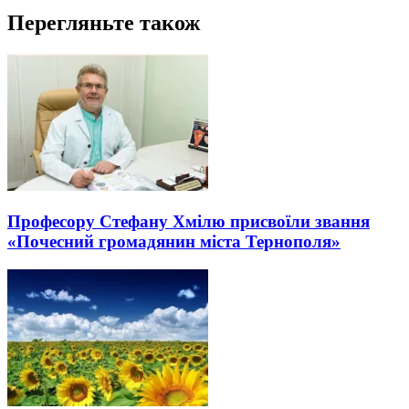
Перегляньте також
Професору Стефану Хмілю присвоїли звання
«Почесний громадянин міста Тернополя»