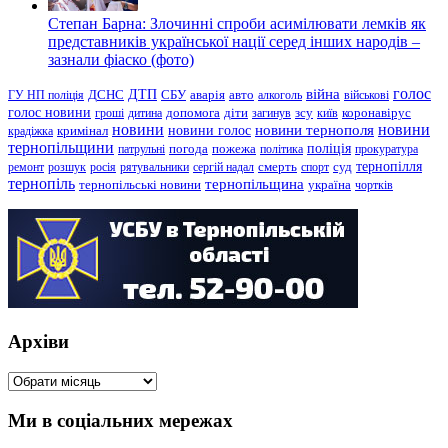
Степан Барна: Злочинні спроби асимілювати лемків як
представників української нації серед інших народів –
зазнали фіаско (фото)
голос
війна
ДТП
ГУ НП поліція
ДСНС
СБУ
аварія
авто
алкоголь
військові
голос новини
зсу
гроші
дитина
допомога
діти
загинув
київ
коронавірус
новини
новини тернополя
новини
новини голос
кримінал
крадіжка
тернопільщини
поліція
патрульні
погода
пожежа
політика
прокуратура
тернопілля
суд
ремонт
розшук
росія
рятувальники
сергій надал
смерть
спорт
тернопіль
тернопільщина
україна
тернопільські новини
чортків
Архіви
Архіви
Ми в соціальних мережах