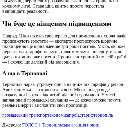
на 46% від березневих розрахунків — плюс 27 гривень на
кожному літрі. Стара ціна квитка просто перестала
відповідати реальності.
Чи буде це кінцевим підвищенням
Навряд. Ціни на електроенергію для промислових споживачів
продовжують зростати — експерти прогнозують щорічне
підвищення ще щонайменше три роки поспіль. Міста, які вже
переглянули тарифи навесні, цілком можуть повернутися до
цього питання вже восени. Процес синхронний по всій країні
— і схоже, ще далекий від завершення.
А що в Тернополі
Тернопіль наразі утримує одні з найнижчих тарифів у регіоні.
Але економіка — загальна для всіх. Міська влада веде
розрахунки і готує відкритий діалог із громадою. У місті
заплановані громадські слухання — де кожен зможе почути
реальні цифри і висловити свої пропозиції.
громадський транспорт
економіка
проїзд
тариф
тернопіль
Джерело:
ГОЛОС || Тернопільська агенція новин