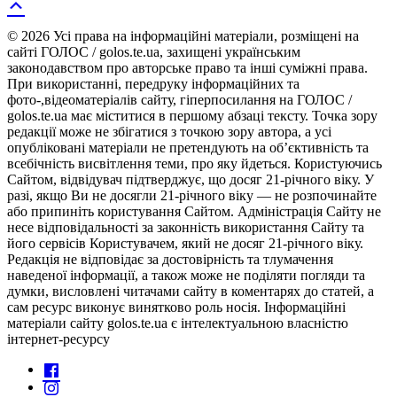
© 2026 Усі права на інформаційні матеріали, розміщені на
сайті ГОЛОС / golos.te.ua, захищені українським
законодавством про авторське право та інші суміжні права.
При використанні, передруку інформаційних та
фото-,відеоматеріалів сайту, гіперпосилання на ГОЛОС /
golos.te.ua має міститися в першому абзаці тексту. Точка зору
редакції може не збігатися з точкою зору автора, а усі
опубліковані матеріали не претендують на об’єктивність та
всебічність висвітлення теми, про яку йдеться. Користуючись
Сайтом, відвідувач підтверджує, що досяг 21-річного віку. У
разі, якщо Ви не досягли 21-річного віку — не розпочинайте
або припиніть користування Сайтом. Адміністрація Сайту не
несе відповідальності за законність використання Сайту та
його сервісів Користувачем, який не досяг 21-річного віку.
Редакція не відповідає за достовірність та тлумачення
наведеної інформації, а також може не поділяти погляди та
думки, висловлені читачами сайту в коментарях до статей, а
сам ресурс виконує винятково роль носія. Інформаційні
матеріали сайту golos.te.ua є інтелектуальною власністю
інтернет-ресурсу