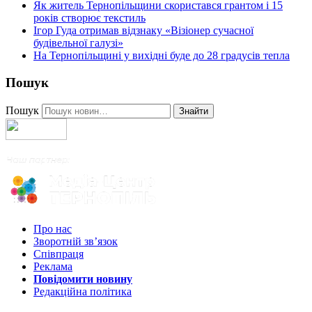
Як житель Тернопільщини скористався грантом і 15
років створює текстиль
Ігор Гуда отримав відзнаку «Візіонер сучасної
будівельної галузі»
На Тернопільщині у вихідні буде до 28 градусів тепла
Пошук
Пошук
Знайти
Про нас
Зворотній зв’язок
Співпраця
Реклама
Повідомити новину
Редакційна політика