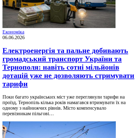
Економіка
06.06.2026
Електроенергія та пальне добивають
громадський транспорт України та
Тернополя: навіть сотні мільйонів
дотацій уже не дозволяють стримувати
тарифи
Поки багато українських міст уже переглянули тарифи на
проїзд, Тернопіль кілька років намагався втримувати їх на
одному з найнижчих рівнів. Місто компенсувало
перевізникам пільгові…