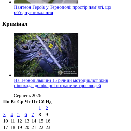
Пантеон Героїв у Тернополі: простір пам’яті, що
об’єднує покоління
Кримінал
На Тернопільщині 15-річний мотоцикліст збив
пішохода: до лікарні потрапили троє людей
Серпень 2026
Пн
Вт
Ср
Чт
Пт
Сб
Нд
1
2
3
4
5
6
7
8
9
10
11
12
13
14
15
16
17
18
19
20
21
22
23