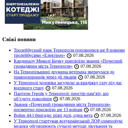
Свіжі новини
Тролейбусний парк Тернополя поповнився ще 8 новими
тролейбусами «Електрон»
07.08.2026
Кардиналу Миколі Бичку присвоїли звання «Почесний
громадянин міста Тернополя»
07.08.2026
На Тернопільщині дружина ветерана звернулася до
правоохоронців через дії лікарів
07.08.2026
У Тернополі чоловіка засудили за крадіжку газу під час
воєнного стану
07.08.2026
Пантеон Героїв у Тернополі: простір пам’яті, що
об’єднує покоління
07.08.2026
Звання «Почесний громадянин міста Тернополя»
посмертно присвоїли ще 13 воїнам
07.08.2026
Воїни 44-ї бригади: різні долі, одна мета
07.08.2026
У Тернополі стартував всеукраїнський ЛОР-симпозіум:
медики обговорюють сучасні методи лікування та