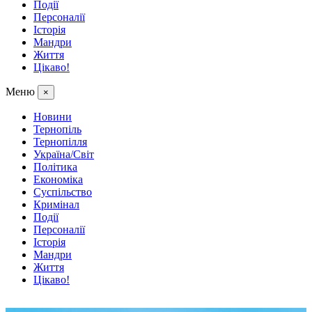
Події
Персоналії
Історія
Мандри
Життя
Цікаво!
Меню
×
Новини
Тернопіль
Тернопілля
Україна/Світ
Політика
Економіка
Суспільство
Кримінал
Події
Персоналії
Історія
Мандри
Життя
Цікаво!