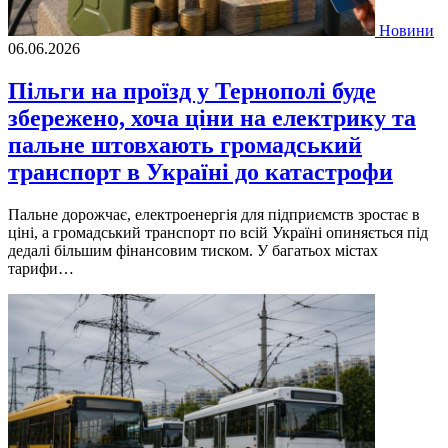
Новини
06.06.2026
Пільги на проїзд у Тернополі буде
збережено, хоча ціни на електрику та
пальне штовхають громадський
транспорт в Україні до катастрофи
Пальне дорожчає, електроенергія для підприємств зростає в
ціні, а громадський транспорт по всій Україні опиняється під
дедалі більшим фінансовим тиском. У багатьох містах
тарифи…