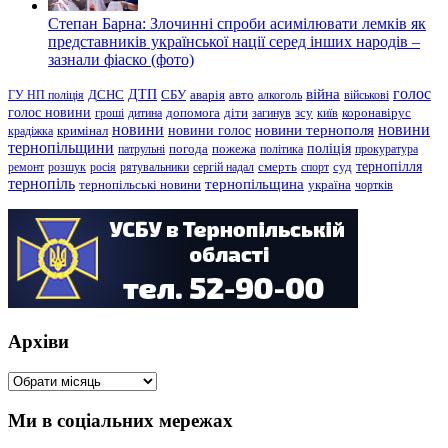
Степан Барна: Злочинні спроби асимілювати лемків як
представників української нації серед інших народів –
зазнали фіаско (фото)
голос
війна
ДТП
ГУ НП поліція
ДСНС
СБУ
аварія
авто
алкоголь
військові
голос новини
зсу
гроші
дитина
допомога
діти
загинув
київ
коронавірус
новини
новини тернополя
новини
новини голос
кримінал
крадіжка
тернопільщини
поліція
патрульні
погода
пожежа
політика
прокуратура
тернопілля
суд
ремонт
розшук
росія
рятувальники
сергій надал
смерть
спорт
тернопіль
тернопільщина
україна
тернопільські новини
чортків
Архіви
Архіви
Ми в соціальних мережах