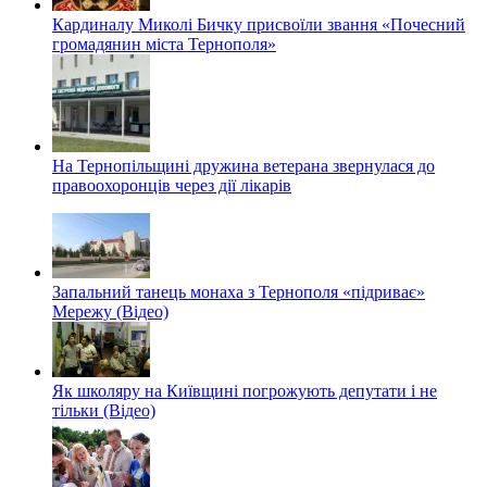
Кардиналу Миколі Бичку присвоїли звання «Почесний
громадянин міста Тернополя»
На Тернопільщині дружина ветерана звернулася до
правоохоронців через дії лікарів
Запальний танець монаха з Тернополя «підриває»
Мережу (Відео)
Як школяру на Київщині погрожують депутати і не
тільки (Відео)