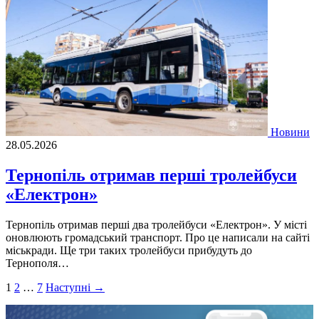
Новини
28.05.2026
Тернопіль отримав перші тролейбуси
«Електрон»
Тернопіль отримав перші два тролейбуси «Електрон». У місті
оновлюють громадський транспорт. Про це написали на сайті
міськради. Ще три таких тролейбуси прибудуть до
Тернополя…
Пагінація
1
2
…
7
Наступні →
записів