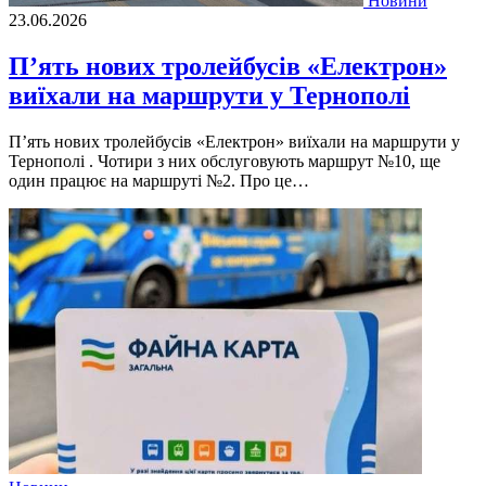
Новини
23.06.2026
П’ять нових тролейбусів «Електрон»
виїхали на маршрути у Тернополі
П’ять нових тролейбусів «Електрон» виїхали на маршрути у
Тернополі . Чотири з них обслуговують маршрут №10, ще
один працює на маршруті №2. Про це…