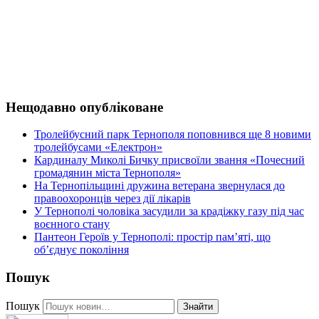
Нещодавно опубліковане
Тролейбусний парк Тернополя поповнився ще 8 новими
тролейбусами «Електрон»
Кардиналу Миколі Бичку присвоїли звання «Почесний
громадянин міста Тернополя»
На Тернопільщині дружина ветерана звернулася до
правоохоронців через дії лікарів
У Тернополі чоловіка засудили за крадіжку газу під час
воєнного стану
Пантеон Героїв у Тернополі: простір пам’яті, що
об’єднує покоління
Пошук
Пошук
Знайти