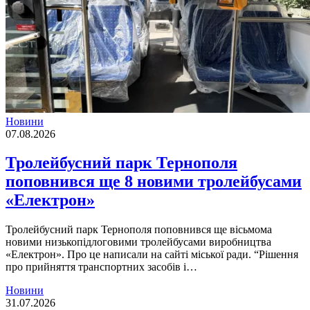
Новини
07.08.2026
Тролейбусний парк Тернополя
поповнився ще 8 новими тролейбусами
«Електрон»
Тролейбусний парк Тернополя поповнився ще вісьмома
новими низькопідлоговими тролейбусами виробництва
«Електрон». Про це написали на сайті міської ради. “Рішення
про прийняття транспортних засобів і…
Новини
31.07.2026