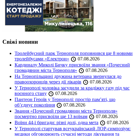
Свіжі новини
Тролейбусний парк Тернополя поповнився ще 8 новими
тролейбусами «Електрон»
07.08.2026
Кардиналу Миколі Бичку присвоїли звання «Почесний
громадянин міста Тернополя»
07.08.2026
На Тернопільщині дружина ветерана звернулася до
правоохоронців через дії лікарів
07.08.2026
У Тернополі чоловіка засудили за крадіжку газу під час
воєнного стану
07.08.2026
Пантеон Героїв у Тернополі: простір пам’яті, що
об’єднує покоління
07.08.2026
Звання «Почесний громадянин міста Тернополя»
посмертно присвоїли ще 13 воїнам
07.08.2026
Воїни 44-ї бригади: різні долі, одна мета
07.08.2026
У Тернополі стартував всеукраїнський ЛОР-симпозіум:
медики обговорюють сучасні методи лікування та