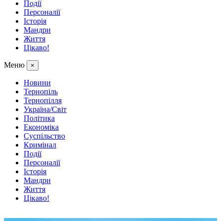
Події
Персоналії
Історія
Мандри
Життя
Цікаво!
Меню
×
Новини
Тернопіль
Тернопілля
Україна/Світ
Політика
Економіка
Суспільство
Кримінал
Події
Персоналії
Історія
Мандри
Життя
Цікаво!