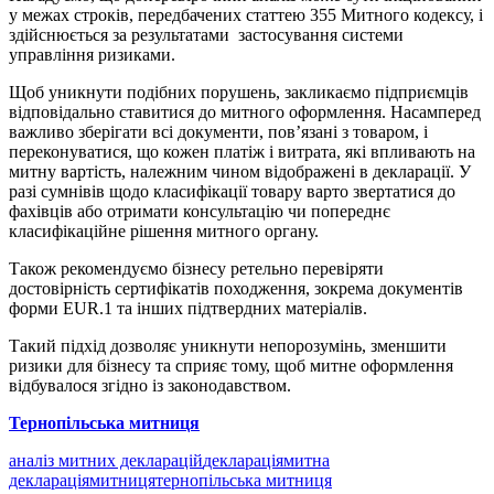
у межах строків, передбачених статтею 355 Митного кодексу, і
здійснюється за результатами
застосування системи
управління ризиками.
Щоб уникнути подібних порушень, закликаємо підприємців
відповідально ставитися до митного оформлення. Насамперед
важливо зберігати всі документи, пов’язані з товаром, і
переконуватися, що кожен платіж і витрата, які впливають на
митну вартість, належним чином відображені в декларації. У
разі сумнівів щодо класифікації товару варто звертатися до
фахівців або отримати консультацію чи попереднє
класифікаційне рішення митного органу.
Також рекомендуємо бізнесу ретельно перевіряти
достовірність сертифікатів походження, зокрема документів
форми EUR.1 та інших підтвердних матеріалів.
Такий підхід дозволяє уникнути непорозумінь, зменшити
ризики для бізнесу та сприяє тому, щоб митне оформлення
відбувалося згідно із законодавством.
Тернопільська митниця
аналіз митних декларацій
декларація
митна
декларація
митниця
тернопільська митниця