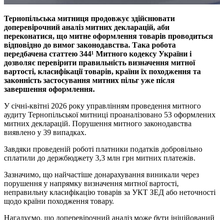
Тернопільська митниця продовжує здійснювати
доперевірочний аналіз митних декларацій, аби
переконатися, що митне оформлення товарів проводиться
відповідно до вимог законодавства. Така робота
передбачена статтею 344¹ Митного кодексу України і
дозволяє перевірити правильність визначення митної
вартості, класифікації товарів, країни їх походження та
законність застосування митних пільг уже після
завершення оформлення.
У січні-квітні 2026 року управлінням проведення митного
аудиту Тернопільської митниці проаналізовано 53 оформлених
митних декларацій. Порушення митного законодавства
виявлено у 39 випадках.
Завдяки проведеній роботі платники податків добровільно
сплатили до держбюджету 3,3 млн грн митних платежів.
Зазначимо, що найчастіше донарахування виникали через
порушення у напрямку визначення митної вартості,
неправильну класифікацію товарів за УКТ ЗЕД або неточності
щодо країни походження товару.
Нагадуємо, що доперевірочний аналіз може бути ініційований