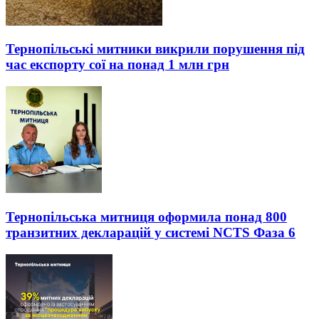
Тернопільські митники викрили порушення під
час експорту сої на понад 1 млн грн
Тернопільська митниця оформила понад 800
транзитних декларацій у системі NCTS Фаза 6