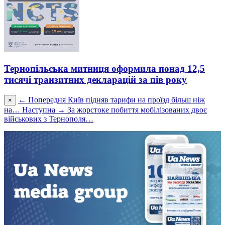
Тернопільська митниця оформила понад 12,5
тисячі транзитних декларацій за пів року
← Попередня
Київ підняв тарифи на проїзд більш ніж
×
на…
Наступна →
За жорстоке побиття мобілізованих двоє
військових з Тернополя…