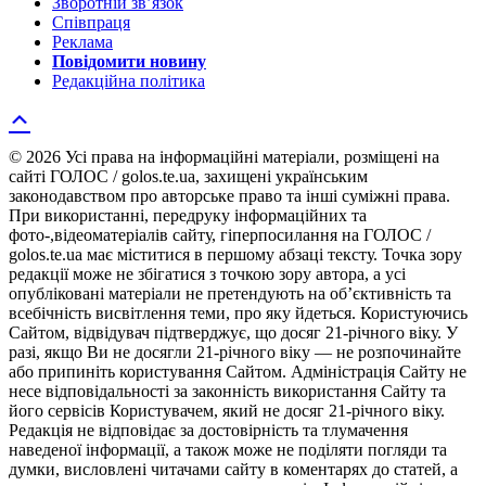
Зворотній зв’язок
Співпраця
Реклама
Повідомити новину
Редакційна політика
© 2026 Усі права на інформаційні матеріали, розміщені на
сайті ГОЛОС / golos.te.ua, захищені українським
законодавством про авторське право та інші суміжні права.
При використанні, передруку інформаційних та
фото-,відеоматеріалів сайту, гіперпосилання на ГОЛОС /
golos.te.ua має міститися в першому абзаці тексту. Точка зору
редакції може не збігатися з точкою зору автора, а усі
опубліковані матеріали не претендують на об’єктивність та
всебічність висвітлення теми, про яку йдеться. Користуючись
Сайтом, відвідувач підтверджує, що досяг 21-річного віку. У
разі, якщо Ви не досягли 21-річного віку — не розпочинайте
або припиніть користування Сайтом. Адміністрація Сайту не
несе відповідальності за законність використання Сайту та
його сервісів Користувачем, який не досяг 21-річного віку.
Редакція не відповідає за достовірність та тлумачення
наведеної інформації, а також може не поділяти погляди та
думки, висловлені читачами сайту в коментарях до статей, а