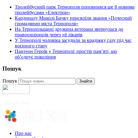
Тролейбусний парк Тернополя поповнився ще 8 новими
тролейбусами «Електрон»
Кардиналу Миколі Бичку присвоїли звання «Почесний
громадянин міста Тернополя»
На Тернопільщині дружина ветерана звернулася до
правоохоронців через дії лікарів
У Тернополі чоловіка засудили за крадіжку газу під час
воєнного стану
Пантеон Героїв у Тернополі: простір пам’яті, що
об’єднує покоління
Пошук
Пошук
Знайти
Про нас