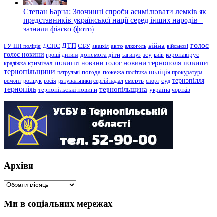
Степан Барна: Злочинні спроби асимілювати лемків як
представників української нації серед інших народів –
зазнали фіаско (фото)
голос
війна
ДТП
ГУ НП поліція
ДСНС
СБУ
аварія
авто
алкоголь
військові
голос новини
зсу
гроші
дитина
допомога
діти
загинув
київ
коронавірус
новини
новини тернополя
новини
новини голос
кримінал
крадіжка
тернопільщини
поліція
патрульні
погода
пожежа
політика
прокуратура
тернопілля
суд
ремонт
розшук
росія
рятувальники
сергій надал
смерть
спорт
тернопіль
тернопільщина
україна
тернопільські новини
чортків
Архіви
Архіви
Ми в соціальних мережах