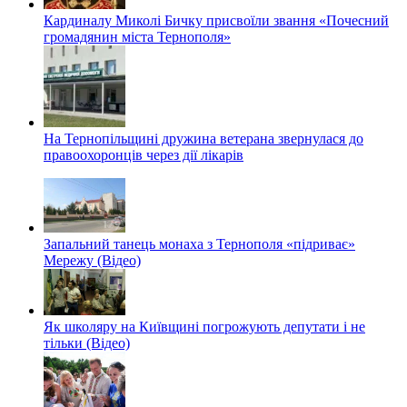
Кардиналу Миколі Бичку присвоїли звання «Почесний
громадянин міста Тернополя»
На Тернопільщині дружина ветерана звернулася до
правоохоронців через дії лікарів
Запальний танець монаха з Тернополя «підриває»
Мережу (Відео)
Як школяру на Київщині погрожують депутати і не
тільки (Відео)