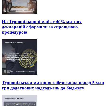
На Тернопільщині майже 40% митних
декларацій оформили за спрощеною
процедурою
Тернопільська митниця забезпечила понад 5 млн
грн додаткових надходжень до бюджету