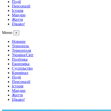
Події
Персоналії
Історія
Мандри
Життя
Цікаво!
Меню
×
Новини
Тернопіль
Тернопілля
Україна/Світ
Політика
Економіка
Суспільство
Кримінал
Події
Персоналії
Історія
Мандри
Життя
Цікаво!