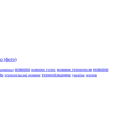
о (фото)
новини
новини тернополя
новини
новини голос
кримінал
ль
тернопільщина
україна
тернопільські новини
чортків