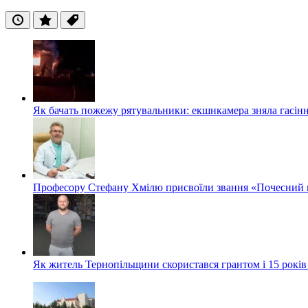
Останні
Популярні
Теги
Як бачать пожежу рятувальники: екшнкамера зняла гасін
Професору Стефану Хмілю присвоїли звання «Почесний 
Як житель Тернопільщини скористався грантом і 15 років