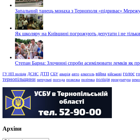
Запальний танець монаха з Тернополя «підриває» Мережу
Як школяру на Київщині погрожують депутати і не тільки
Степан Барна: Злочинні спроби асимілювати лемків як пред
голос
війна
г
ДТП
ГУ НП поліція
ДСНС
СБУ
аварія
авто
алкоголь
військові
тернопільщини
поліція
патрульні
погода
пожежа
політика
прокуратура
ремо
Архіви