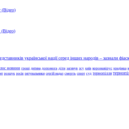
 (Відео)
 (Відео)
ставників української нації серед інших народів – зазнали фіаск
олос новини
зсу
гроші
дитина
допомога
діти
загинув
київ
коронавірус
крадіжка
тернопі
тернопілля
суд
нт
розшук
росія
рятувальники
сергій надал
смерть
спорт