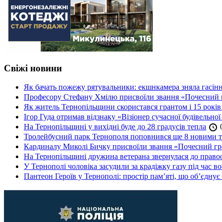
Свіжі новини
Як бачать пожежу рятувальники: екшнкамера зняла гасін
Професору Стефану Хмілю присвоїли звання «Почесний 
Як житель Тернопільщини скористався грантом і 15 років
Ігор Гуда отримав відзнаку «Візіонер сучасної будівельної
На Тернопільщині у вихідні буде до 28 градусів тепла
0
Тролейбусний парк Тернополя поповнився ще 8 новими 
Кардиналу Миколі Бичку присвоїли звання «Почесний гр
На Тернопільщині дружина ветерана звернулася до правоох
У Тернополі чоловіка засудили за крадіжку газу під час в
Пантеон Героїв у Тернополі: простір пам’яті, що об’єднує