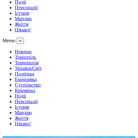
Події
Персоналії
Історія
Мандри
Життя
Цікаво!
Меню
×
Новини
Тернопіль
Тернопілля
Україна/Світ
Політика
Економіка
Суспільство
Кримінал
Події
Персоналії
Історія
Мандри
Життя
Цікаво!