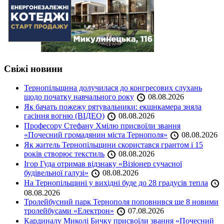
Свіжі новини
Тернопільщина долучилася до конгресових слухань
щодо початку навчального року
08.08.2026
Як бачать пожежу рятувальники: екшнкамера зняла
гасіння вогню (ВІДЕО)
08.08.2026
Професору Стефану Хмілю присвоїли звання
«Почесний громадянин міста Тернополя»
08.08.2026
Як житель Тернопільщини скористався грантом і 15
років створює текстиль
08.08.2026
Ігор Гуда отримав відзнаку «Візіонер сучасної
будівельної галузі»
08.08.2026
На Тернопільщині у вихідні буде до 28 градусів тепла
08.08.2026
Тролейбусний парк Тернополя поповнився ще 8 новими
тролейбусами «Електрон»
07.08.2026
Кардиналу Миколі Бичку присвоїли звання «Почесний