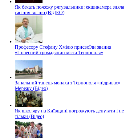
Як бачать пожежу рятувальники: екшнкамера зняла
гасіння вогню (ВІДЕО)
Професору Стефану Хмілю присвоїли звання
«Почесний громадянин міста Тернополя»
Запальний танець монаха з Тернополя «підриває»
Мережу (Відео)
Як школяру на Київщині погрожують депутати і не
тільки (Відео)