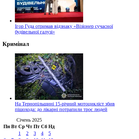
Ігор Гуда отримав відзнаку «Візіонер сучасної
будівельної галузі»
Кримінал
На Тернопільщині 15-річний мотоцикліст збив
пішохода: до лікарні потрапили троє людей
Січень 2025
Пн
Вт
Ср
Чт
Пт
Сб
Нд
1
2
3
4
5