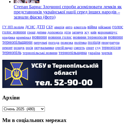
Степан Барна: Злочинні спроби асимілювати лемків як
представників української нації серед інших народів –
зазнали фіаско (фото)
голос
війна
ДТП
ГУ НП поліція
ДСНС
СБУ
аварія
авто
алкоголь
військові
голос новини
зсу
гроші
дитина
допомога
діти
загинув
київ
коронавірус
новини
новини тернополя
новини
новини голос
кримінал
крадіжка
тернопільщини
поліція
патрульні
погода
пожежа
політика
прокуратура
тернопілля
суд
ремонт
розшук
росія
рятувальники
сергій надал
смерть
спорт
тернопіль
тернопільщина
україна
тернопільські новини
чортків
Архіви
Архіви
Ми в соціальних мережах