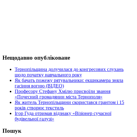
Нещодавно опубліковане
Тернопільщина долучилася до конгресових слухань
щодо початку навчального року
Як бачать пожежу рятувальники: екшнкамера зняла
гасіння вогню (ВІДЕО)
Професору Стефану Хмілю присвоїли звання
«Почесний громадянин міста Тернополя»
Як житель Тернопільщини скористався грантом і 15
років створює текстиль
Ігор Гуда отримав відзнаку «Візіонер сучасної
будівельної галузі»
Пошук