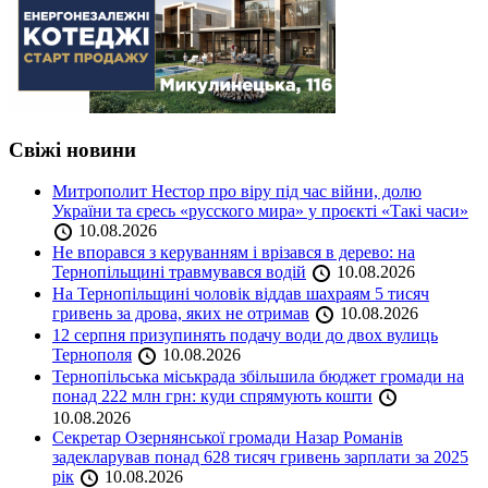
Свіжі новини
Митрополит Нестор про віру під час війни, долю
України та єресь «русского мира» у проєкті «Такі часи»
10.08.2026
Не впорався з керуванням і врізався в дерево: на
Тернопільщині травмувався водій
10.08.2026
На Тернопільщині чоловік віддав шахраям 5 тисяч
гривень за дрова, яких не отримав
10.08.2026
12 серпня призупинять подачу води до двох вулиць
Тернополя
10.08.2026
Тернопільська міськрада збільшила бюджет громади на
понад 222 млн грн: куди спрямують кошти
10.08.2026
Секретар Озернянської громади Назар Романів
задекларував понад 628 тисяч гривень зарплати за 2025
рік
10.08.2026