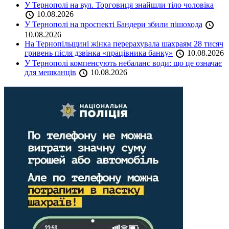
У Тернополі на вул. Торговиця знайшли тіло чоловіка
10.08.2026
У Тернополі на проспекті Бандери збили пішохода
10.08.2026
На Тернопільщині жінка перерахувала шахраям 28 тисяч
гривень після дзвінка «працівника банку»
10.08.2026
У Тернополі компенсують небаланс води: що це означає
для мешканців
10.08.2026