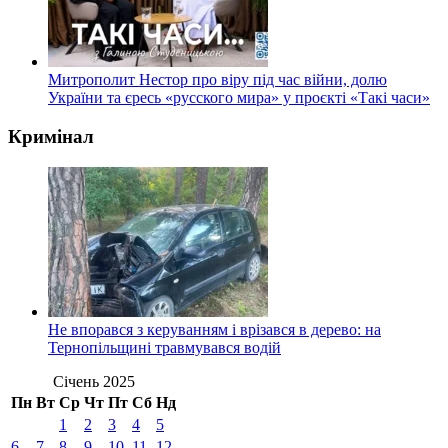
Митрополит Нестор про віру під час війни, долю
України та єресь «русского мира» у проєкті «Такі часи»
Кримінал
Не впорався з керуванням і врізався в дерево: на
Тернопільщині травмувався водій
Січень 2025
Пн
Вт
Ср
Чт
Пт
Сб
Нд
1
2
3
4
5
6
7
8
9
10
11
12