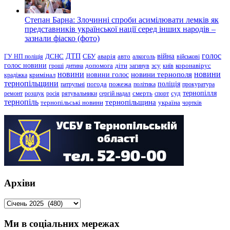
Степан Барна: Злочинні спроби асимілювати лемків як
представників української нації серед інших народів –
зазнали фіаско (фото)
голос
війна
ДТП
ГУ НП поліція
ДСНС
СБУ
аварія
авто
алкоголь
військові
голос новини
зсу
гроші
дитина
допомога
діти
загинув
київ
коронавірус
новини
новини тернополя
новини
новини голос
кримінал
крадіжка
тернопільщини
поліція
патрульні
погода
пожежа
політика
прокуратура
тернопілля
суд
ремонт
розшук
росія
рятувальники
сергій надал
смерть
спорт
тернопіль
тернопільщина
україна
тернопільські новини
чортків
Архіви
Архіви
Ми в соціальних мережах