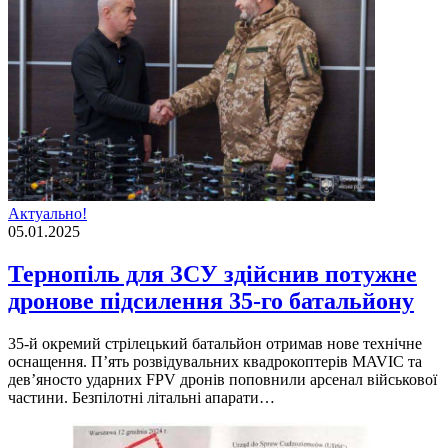
Актуально!
05.01.2025
Тернопіль для ЗСУ здійснив потужне
дронове підсилення 35-го батальйону
35-й окремий стрілецький батальйон отримав нове технічне
оснащення. П’ять розвідувальних квадрокоптерів MAVIC та
дев’яносто ударних FPV дронів поповнили арсенал військової
частини. Безпілотні літальні апарати…