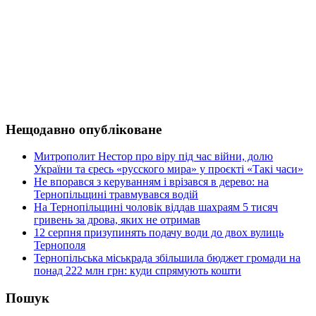
Нещодавно опубліковане
Митрополит Нестор про віру під час війни, долю
України та єресь «русского мира» у проєкті «Такі часи»
Не впорався з керуванням і врізався в дерево: на
Тернопільщині травмувався водій
На Тернопільщині чоловік віддав шахраям 5 тисяч
гривень за дрова, яких не отримав
12 серпня призупинять подачу води до двох вулиць
Тернополя
Тернопільська міськрада збільшила бюджет громади на
понад 222 млн грн: куди спрямують кошти
Пошук