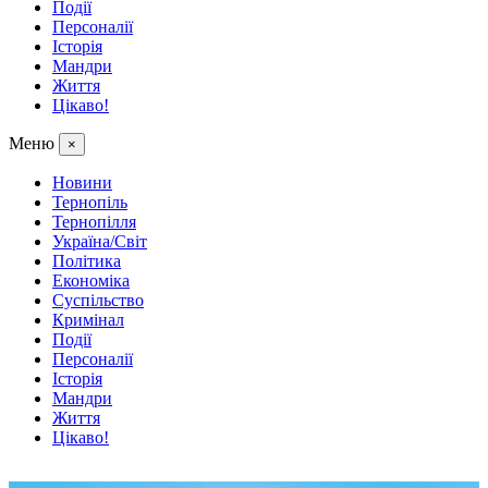
Події
Персоналії
Історія
Мандри
Життя
Цікаво!
Меню
×
Новини
Тернопіль
Тернопілля
Україна/Світ
Політика
Економіка
Суспільство
Кримінал
Події
Персоналії
Історія
Мандри
Життя
Цікаво!