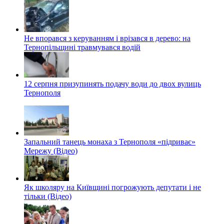
Не впорався з керуванням і врізався в дерево: на
Тернопільщині травмувався водій
12 серпня призупинять подачу води до двох вулиць
Тернополя
Запальний танець монаха з Тернополя «підриває»
Мережу (Відео)
Як школяру на Київщині погрожують депутати і не
тільки (Відео)