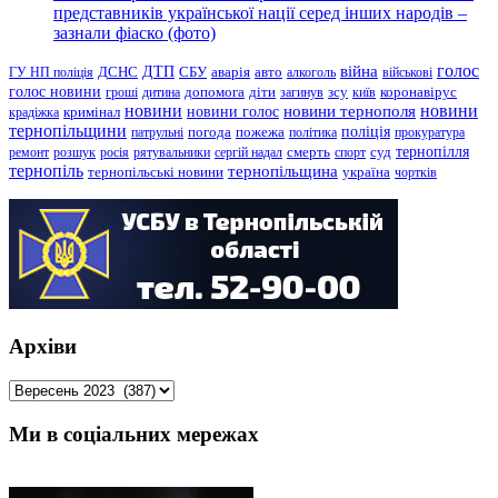
представників української нації серед інших народів –
зазнали фіаско (фото)
голос
війна
ДТП
ГУ НП поліція
ДСНС
СБУ
аварія
авто
алкоголь
військові
голос новини
зсу
гроші
дитина
допомога
діти
загинув
київ
коронавірус
новини
новини тернополя
новини
новини голос
кримінал
крадіжка
тернопільщини
поліція
патрульні
погода
пожежа
політика
прокуратура
тернопілля
суд
ремонт
розшук
росія
рятувальники
сергій надал
смерть
спорт
тернопіль
тернопільщина
україна
тернопільські новини
чортків
Архіви
Архіви
Ми в соціальних мережах