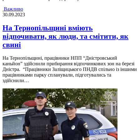
Важливо
30.09.2023
На Тернопільщині вміють
відпочивати, як люди, та смітити, як
свині
На Тернопiльщинi, працiвники НПП “Днiстровський
каньйон” здiйснили прибирання вiдпочинкових зон на березi
Днiстра. “Працiвники Залiщицького ПНДВ спiльно iз iншими
працiвниками парку спланували, пiдготувались та
здiйснили…