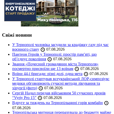
Свіжі новини
У Тернополі чоловіка засудили за крадіжку газу під час
воєнного стану
07.08.2026
Пантеон Героїв у Тернополі: простір пам’яті, що
об’єднує покоління
07.08.2026
Звання «Почесний громадянин міста Тернополя»
посмертно присвоїли ще 13 воїнам
07.08.2026
Воїни 44-ї бригади: різні долі, одна мета
07.08.2026
У Тернополі стартував всеукраїнський ЛОР-симпозіум:
медики обговорюють сучасні методи лікування та
хірургії (фото)
07.08.2026
Сергій Надал передав військовим 50 сучасних дронів
“Vyriy Pro 15”
07.08.2026
Вдруге за тиждень на Тернопільщині горів комбайн
07.08.2026
Тернопільська митниця перерахувала до бюджету майже