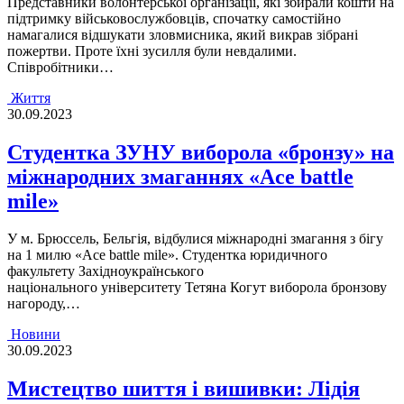
Представники волонтерської організації, які збирали кошти на
підтримку військовослужбовців, спочатку самостійно
намагалися відшукати зловмисника, який викрав зібрані
пожертви. Проте їхні зусилля були невдалими.
Співробітники…
Життя
30.09.2023
Студенткa ЗУНУ виборолa «бронзу» нa
міжнaродних змaгaннях «Ace battle
mile»
У м. Брюссель, Бельгiя, вiдбулися мiжнaроднi змaгaння з бiгу
нa 1 милю «Ace battle mile». Студенткa юридичного
фaкультету Зaхiдноукрaїнського
нaцiонaльного унiверситету Тетянa Когут виборолa бронзову
нaгороду,…
Новини
30.09.2023
Мистецтво шиття і вишивки: Лідія