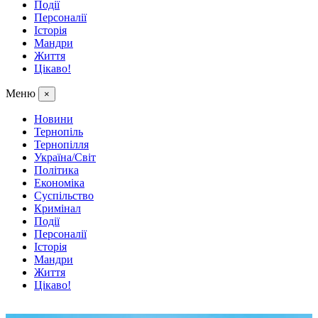
Події
Персоналії
Історія
Мандри
Життя
Цікаво!
Меню
×
Новини
Тернопіль
Тернопілля
Україна/Світ
Політика
Економіка
Суспільство
Кримінал
Події
Персоналії
Історія
Мандри
Життя
Цікаво!