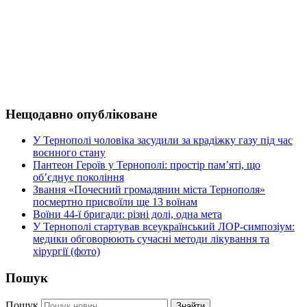
Нещодавно опубліковане
У Тернополі чоловіка засудили за крадіжку газу під час
воєнного стану
Пантеон Героїв у Тернополі: простір пам’яті, що
об’єднує покоління
Звання «Почесний громадянин міста Тернополя»
посмертно присвоїли ще 13 воїнам
Воїни 44-ї бригади: різні долі, одна мета
У Тернополі стартував всеукраїнський ЛОР-симпозіум:
медики обговорюють сучасні методи лікування та
хірургії (фото)
Пошук
Пошук
Знайти