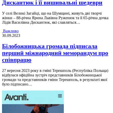
Дискантюк і її вишивальні шедеври
У селі Великі Загайці, що на Шумщині, живуть дві творчі
жінки – 88-річна Ярина Львівна Руженюк та її 65-річна дочка
Лідія Василівна Дискантюк, які славляться…
Важливо
30.09.2023
Білобожницька громада підписала
перший міжнародний меморандум про
співпрацю
27 вересня 2023 року в гмiнi Терешполь (Республiка Польща)
вiдбулася офiцiйна зустрiч представникiв Бiлобожницької
громади та представникiв гмiни Терешполь, в результатi якої
було пiдписано…