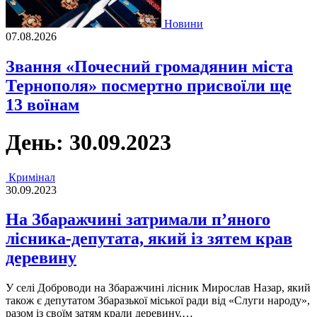
Новини
07.08.2026
Звання «Почесний громадянин міста
Тернополя» посмертно присвоїли ще
13 воїнам
День:
30.09.2023
Кримінал
30.09.2023
На Збаражчині затримали п’яного
лісника-депутата, який із зятем крав
деревину
У селi Доброводи на Збаражчинi лiсник Мирослав Назар, який
також є депутатом Збаразької мiської ради вiд «Слуги народу»,
разом iз своїм затям крали деревину.…