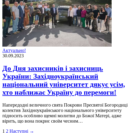
Актуально!
30.09.2023
До Дня захисників і захисниць
України: Західноукраїнський
національний університет дякує усім,
хто наближає Україну до перемоги!
Напередоднi величного свята Покрови Пресвятої Богородицi
колектив Захiдноукраїнського нацiонального унiверситету
пiдносить особливо щемнi молитви до Божої Матерi, адже
вiрить, що вона покриє своїм чесним…
Пагінація
1
2
Наступні →