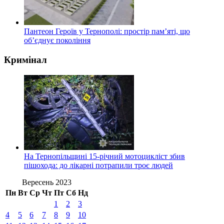
Пантеон Героїв у Тернополі: простір пам’яті, що
об’єднує покоління
Кримінал
На Тернопільщині 15-річний мотоцикліст збив
пішохода: до лікарні потрапили троє людей
Вересень 2023
Пн
Вт
Ср
Чт
Пт
Сб
Нд
1
2
3
4
5
6
7
8
9
10