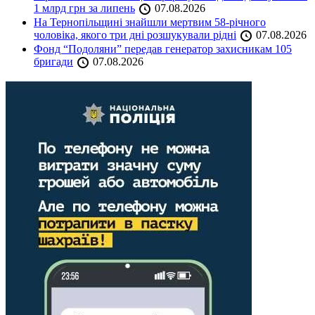
1 млрд грн за липень
07.08.2026
На Тернопільщині знайшли мертвим 58-річного
чоловіка, якого три дні розшукували рідні
07.08.2026
Фонд “Подоляни” передав генератор захисникам 105
бригади
07.08.2026