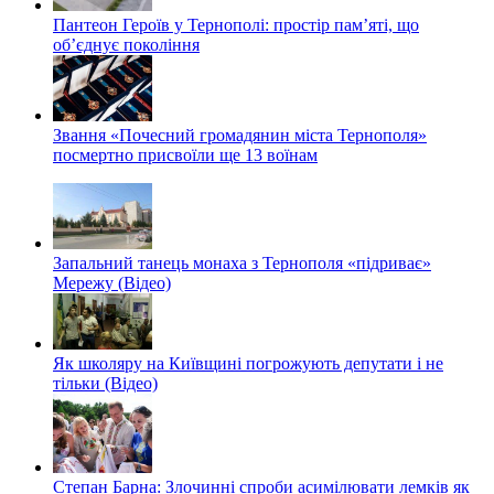
Пантеон Героїв у Тернополі: простір пам’яті, що
об’єднує покоління
Звання «Почесний громадянин міста Тернополя»
посмертно присвоїли ще 13 воїнам
Запальний танець монаха з Тернополя «підриває»
Мережу (Відео)
Як школяру на Київщині погрожують депутати і не
тільки (Відео)
Степан Барна: Злочинні спроби асимілювати лемків як