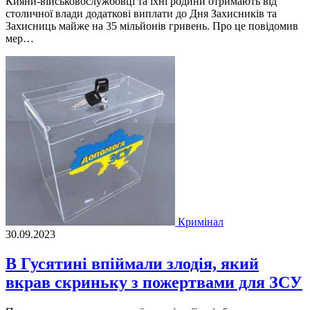
Кияни-вiйськовослужбовцi та їхнi родини отримають вiд
столичної влади додатковi виплати до Дня Захисникiв та
Захисниць майже на 35 мiльйонiв гривень. Про це повiдомив
мер…
Кримінал
30.09.2023
В Гусятині впіймали злодія, який
вкрав скриньку з пожертвами для ЗСУ