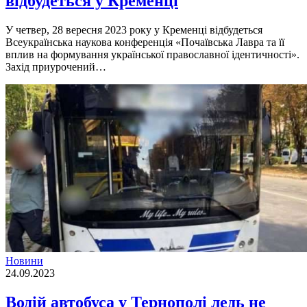
відбудеться у Кременці
У четвер, 28 вересня 2023 року у Кременцi вiдбудеться
Всеукраїнська наукова конференцiя «Почаївська Лавра та її
вплив на формування української православної iдентичностi».
Захiд приурочений…
Новини
24.09.2023
Водій автобуса у Тернополі ледь не