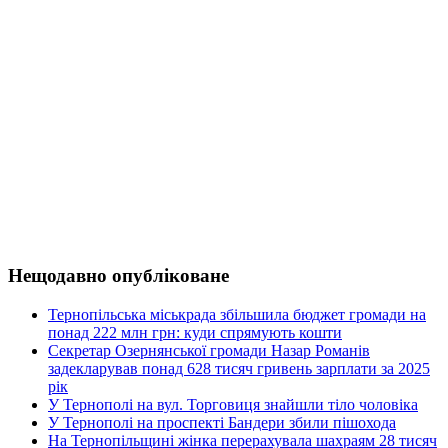
Нещодавно опубліковане
Тернопільська міськрада збільшила бюджет громади на
понад 222 млн грн: куди спрямують кошти
Секретар Озернянської громади Назар Романів
задекларував понад 628 тисяч гривень зарплати за 2025
рік
У Тернополі на вул. Торговиця знайшли тіло чоловіка
У Тернополі на проспекті Бандери збили пішохода
На Тернопільщині жінка перерахувала шахраям 28 тисяч