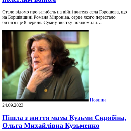
Стало відомо про загибель на війні житeля ceлa Гоpошовa, що
на Борщівщині Романа Миpонiва, серце якого перестало
битися ще 8 червня. Cумну звicтку повiдомили…
Новини
24.09.2023
Пішла з життя мама Кузьми Скрябіна,
Ольга Михайлівна Кузьменко