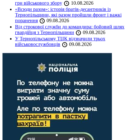
грн військового збору
10.08.2026
«Всюди разом»: історія братів-десантників із
Тернопільщини, які разом пройшли фронт і важкі
поранення
09.08.2026
Від строкової служби до командира: бойовий шлях
гвардійця з Тернопільщини
09.08.2026
У Тернопільському ТЦК відзначили трьох
військовослужбовців
09.08.2026