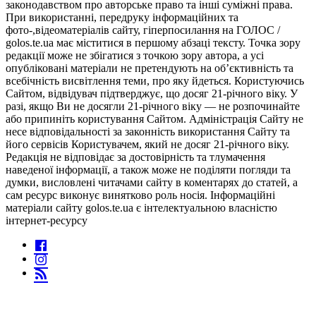
законодавством про авторське право та інші суміжні права.
При використанні, передруку інформаційних та
фото-,відеоматеріалів сайту, гіперпосилання на ГОЛОС /
golos.te.ua має міститися в першому абзаці тексту. Точка зору
редакції може не збігатися з точкою зору автора, а усі
опубліковані матеріали не претендують на об’єктивність та
всебічність висвітлення теми, про яку йдеться. Користуючись
Сайтом, відвідувач підтверджує, що досяг 21-річного віку. У
разі, якщо Ви не досягли 21-річного віку — не розпочинайте
або припиніть користування Сайтом. Адміністрація Сайту не
несе відповідальності за законність використання Сайту та
його сервісів Користувачем, який не досяг 21-річного віку.
Редакція не відповідає за достовірність та тлумачення
наведеної інформації, а також може не поділяти погляди та
думки, висловлені читачами сайту в коментарях до статей, а
сам ресурс виконує винятково роль носія. Інформаційні
матеріали сайту golos.te.ua є інтелектуальною власністю
інтернет-ресурсу