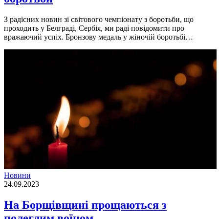
З радісних новин зі світового чемпіонату з боротьби, що
проходить у Белграді, Сербія, ми раді повідомити про
вражаючий успіх. Бронзову медаль у жіночій боротьбі…
Новини
24.09.2023
На Борщівщині прощаються з
полеглим воїном