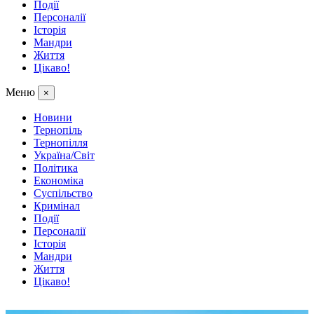
Події
Персоналії
Історія
Мандри
Життя
Цікаво!
Меню
×
Новини
Тернопіль
Тернопілля
Україна/Світ
Політика
Економіка
Суспільство
Кримінал
Події
Персоналії
Історія
Мандри
Життя
Цікаво!