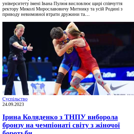
університету імені Івана Пулюя висловлює щирі співчуття
ректору Миколі Мирославовичу Митнику та усій Родині з
приводу невимовної втрати дружини та…
Суспільство
24.09.2023
Ірина Коляденко з ТНПУ виборола
бронзу на чемпіонаті світу з жіночої
боротьби