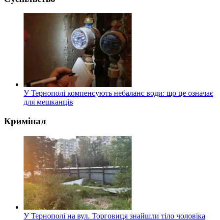
У Тернополі компенсують небаланс води: що це означає
для мешканців
Кримінал
У Тернополі на вул. Торговиця знайшли тіло чоловіка