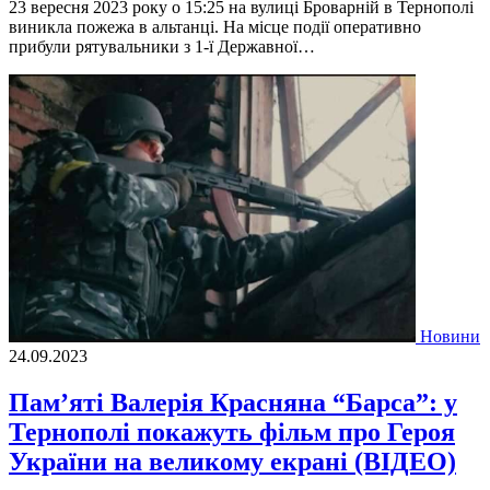
23 вересня 2023 року о 15:25 на вулиці Броварній в Тернополі
виникла пожежа в альтанці. На місце події оперативно
прибули рятувальники з 1-ї Державної…
Новини
24.09.2023
Пам’яті Валерія Красняна “Барса”: у
Тернополі покажуть фільм про Героя
України на великому екрані (ВІДЕО)