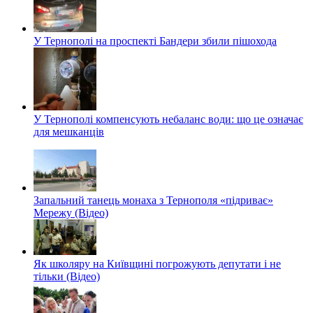
У Тернополі на проспекті Бандери збили пішохода
У Тернополі компенсують небаланс води: що це означає
для мешканців
Запальний танець монаха з Тернополя «підриває»
Мережу (Відео)
Як школяру на Київщині погрожують депутати і не
тільки (Відео)