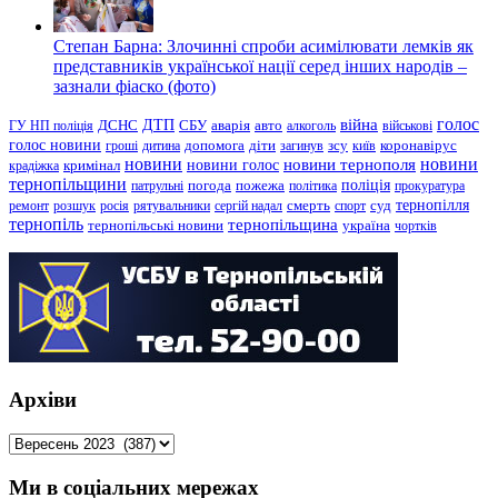
Степан Барна: Злочинні спроби асимілювати лемків як
представників української нації серед інших народів –
зазнали фіаско (фото)
голос
війна
ДТП
ГУ НП поліція
ДСНС
СБУ
аварія
авто
алкоголь
військові
голос новини
зсу
гроші
дитина
допомога
діти
загинув
київ
коронавірус
новини
новини тернополя
новини
новини голос
кримінал
крадіжка
тернопільщини
поліція
патрульні
погода
пожежа
політика
прокуратура
тернопілля
суд
ремонт
розшук
росія
рятувальники
сергій надал
смерть
спорт
тернопіль
тернопільщина
україна
тернопільські новини
чортків
Архіви
Архіви
Ми в соціальних мережах