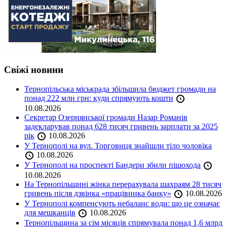
Свіжі новини
Тернопільська міськрада збільшила бюджет громади на
понад 222 млн грн: куди спрямують кошти
10.08.2026
Секретар Озернянської громади Назар Романів
задекларував понад 628 тисяч гривень зарплати за 2025
рік
10.08.2026
У Тернополі на вул. Торговиця знайшли тіло чоловіка
10.08.2026
У Тернополі на проспекті Бандери збили пішохода
10.08.2026
На Тернопільщині жінка перерахувала шахраям 28 тисяч
гривень після дзвінка «працівника банку»
10.08.2026
У Тернополі компенсують небаланс води: що це означає
для мешканців
10.08.2026
Тернопільщина за сім місяців спрямувала понад 1,6 млрд