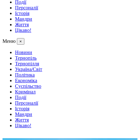
Події
Персоналії
Історія
Мандри
Життя
Цікаво!
Меню
×
Новини
Тернопіль
Тернопілля
Україна/Світ
Політика
Економіка
Суспільство
Кримінал
Події
Персоналії
Історія
Мандри
Життя
Цікаво!