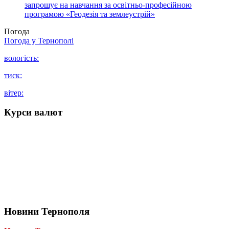
запрошує на навчання за освітньо-професійною
програмою «Геодезія та землеустрій»
Погода
Погода у
Тернополі
вологість:
тиск:
вітер:
Курси валют
Новини Тернополя