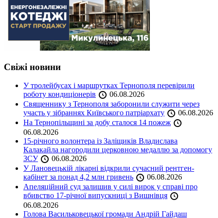
Свіжі новини
У тролейбусах і маршрутках Тернополя перевірили
роботу кондиціонерів
06.08.2026
Священнику з Тернополя заборонили служити через
участь у зібраннях Київського патріархату
06.08.2026
На Тернопільщині за добу сталося 14 пожеж
06.08.2026
15-річного волонтера із Заліщиків Владислава
Калакайла нагородили церковною медаллю за допомогу
ЗСУ
06.08.2026
У Лановецькій лікарні відкрили сучасний рентген-
кабінет за понад 4,2 млн гривень
06.08.2026
Апеляційний суд залишив у силі вирок у справі про
вбивство 17-річної випускниці з Вишнівця
06.08.2026
Голова Васильковецької громади Андрій Гайдаш