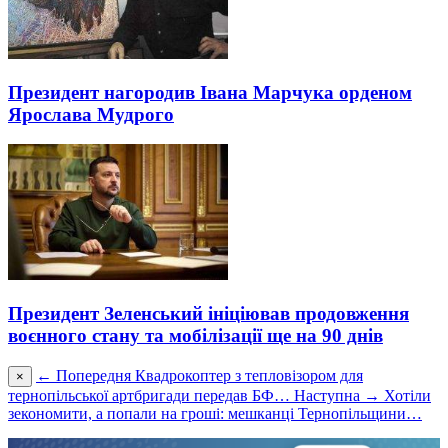
Президент нагородив Івана Марчука орденом
Ярослава Мудрого
Президент Зеленський ініціював продовження
воєнного стану та мобілізації ще на 90 днів
← Попередня
Квадрокоптер з тепловізором для
×
тернопільської артбригади передав БФ…
Наступна →
Хотіли
зекономити, а попали на гроші: мешканці Тернопільщини…