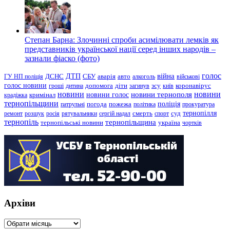
Степан Барна: Злочинні спроби асимілювати лемків як
представників української нації серед інших народів –
зазнали фіаско (фото)
голос
війна
ДТП
ГУ НП поліція
ДСНС
СБУ
аварія
авто
алкоголь
військові
голос новини
зсу
гроші
дитина
допомога
діти
загинув
київ
коронавірус
новини
новини тернополя
новини
новини голос
кримінал
крадіжка
тернопільщини
поліція
патрульні
погода
пожежа
політика
прокуратура
тернопілля
суд
ремонт
розшук
росія
рятувальники
сергій надал
смерть
спорт
тернопіль
тернопільщина
україна
тернопільські новини
чортків
Архіви
Архіви