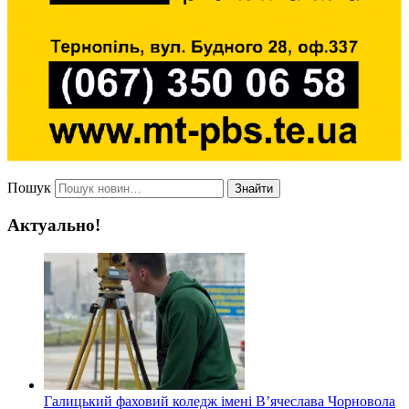
Пошук
Знайти
Актуально!
Галицький фаховий коледж імені В’ячеслава Чорновола