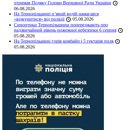
отримав Подяку Голови Верховної Ради України
06.08.2026
На Тернопільщині п’яний водій намагався
«відкупитися» від поліції
05.08.2026
Синоптики Тернопільщини попереджають про
надзвичайний рівень пожежної небезпеки 6 серпня
05.08.2026
На Тернопільщині горів комбайн і 5 гектарів поля
05.08.2026