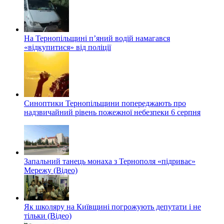
На Тернопільщині п’яний водій намагався
«відкупитися» від поліції
Синоптики Тернопільщини попереджають про
надзвичайний рівень пожежної небезпеки 6 серпня
Запальний танець монаха з Тернополя «підриває»
Мережу (Відео)
Як школяру на Київщині погрожують депутати і не
тільки (Відео)