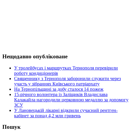
Нещодавно опубліковане
У тролейбусах і маршрутках Тернополя перевірили
роботу кондиціонерів
Священнику з Тернополя заборонили служити через
участь у зібраннях Київського патріархату
На Тернопільщині за добу сталося 14 пожеж
15-річного волонтера із Заліщиків Владислава
Калакайла нагородили церковною медаллю за допомогу
ЗСУ
У Лановецькій лікарні відкрили сучасний рентген-
кабінет за понад 4,2 млн гривень
Пошук