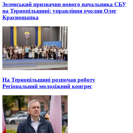
Зеленський призначив нового начальника СБУ
на Тернопільщині: управління очолив Олег
Красношапка
На Тернопільщині розпочав роботу
Регіональний молодіжний конгрес