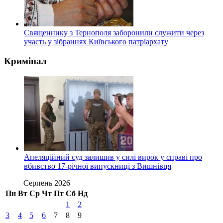
Священнику з Тернополя заборонили служити через
участь у зібраннях Київського патріархату
Кримінал
Апеляційний суд залишив у силі вирок у справі про
вбивство 17-річної випускниці з Вишнівця
Серпень 2026
Пн
Вт
Ср
Чт
Пт
Сб
Нд
1
2
3
4
5
6
7
8
9