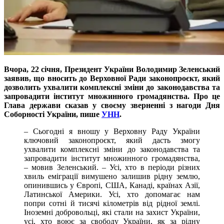
Вчора, 22 січня, Президент України Володимир Зеленський
заявив, що вносить до Верховної Ради законопроєкт, який
дозволить ухвалити комплексні зміни до законодавства та
запровадити інститут множинного громадянства. Про це
Глава держави сказав у своєму зверненні з нагоди Дня
Соборності України, пише
УНН
.
– Сьогодні я вношу у Верховну Раду України
ключовий законопроєкт, який дасть змогу
ухвалити комплексні зміни до законодавства та
запровадити інститут множинного громадянства,
– мовив Зеленський. – Усі, хто в періоди різних
хвиль еміграції вимушено залишив рідну землю,
опинившись у Європі, США, Канаді, країнах Азії,
Латинської Америки. Усі, хто допомагає нам
попри сотні й тисячі кілометрів від рідної землі.
Іноземні добровольці, які стали на захист України,
усі, хто воює за свободу України, як за рідну