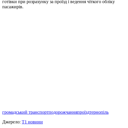
готівки при розрахунку за проїзд і ведення чіткого обліку
пасажирів.
громадський транспорт
подорожчання
проїзд
тернопіль
Джерело:
Т1 новини