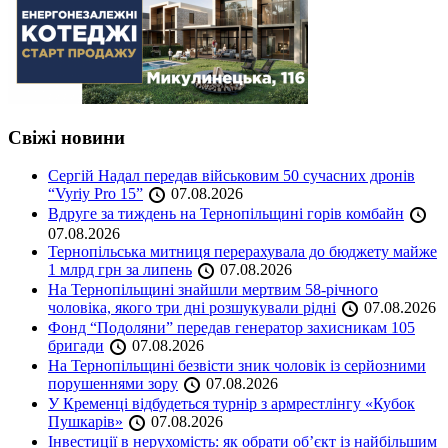
Свіжі новини
Сергій Надал передав військовим 50 сучасних дронів
“Vyriy Pro 15”
07.08.2026
Вдруге за тиждень на Тернопільщині горів комбайн
07.08.2026
Тернопільська митниця перерахувала до бюджету майже
1 млрд грн за липень
07.08.2026
На Тернопільщині знайшли мертвим 58-річного
чоловіка, якого три дні розшукували рідні
07.08.2026
Фонд “Подоляни” передав генератор захисникам 105
бригади
07.08.2026
На Тернопільщині безвісти зник чоловік із серйозними
порушеннями зору
07.08.2026
У Кременці відбудеться турнір з армрестлінгу «Кубок
Пушкарів»
07.08.2026
Інвестиції в нерухомість: як обрати об’єкт із найбільшим