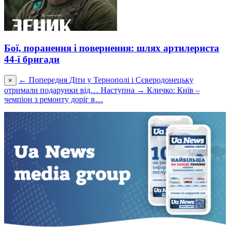
Бої, поранення і повернення: шлях артилериста
44-ї бригади
← Попередня
Діти у Тернополі і Сєверодонецьку
×
отримали подарунки від…
Наступна →
Кличко: Київ –
чемпіон з ремонту доріг в…