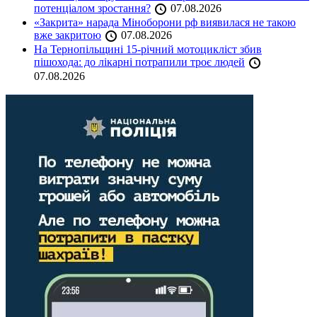
потенціалом зростання?
07.08.2026
«Закрита» нарада Міноборони рф виявилася не такою
вже закритою
07.08.2026
На Тернопільщині 15-річний мотоцикліст збив
пішохода: до лікарні потрапили троє людей
07.08.2026