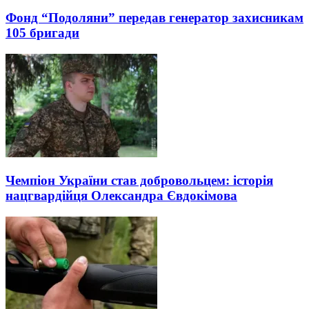
Фонд “Подоляни” передав генератор захисникам
105 бригади
Чемпіон України став добровольцем: історія
нацгвардійця Олександра Євдокімова