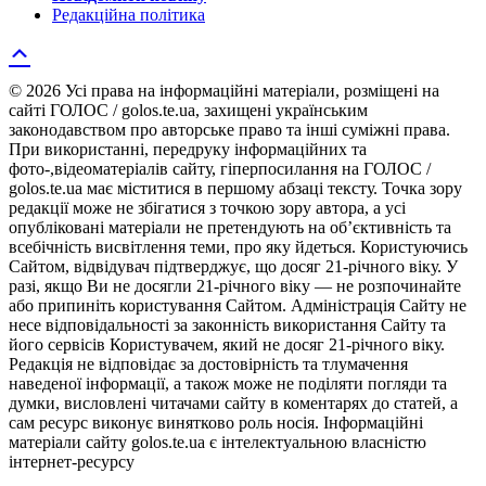
Редакційна політика
© 2026 Усі права на інформаційні матеріали, розміщені на
сайті ГОЛОС / golos.te.ua, захищені українським
законодавством про авторське право та інші суміжні права.
При використанні, передруку інформаційних та
фото-,відеоматеріалів сайту, гіперпосилання на ГОЛОС /
golos.te.ua має міститися в першому абзаці тексту. Точка зору
редакції може не збігатися з точкою зору автора, а усі
опубліковані матеріали не претендують на об’єктивність та
всебічність висвітлення теми, про яку йдеться. Користуючись
Сайтом, відвідувач підтверджує, що досяг 21-річного віку. У
разі, якщо Ви не досягли 21-річного віку — не розпочинайте
або припиніть користування Сайтом. Адміністрація Сайту не
несе відповідальності за законність використання Сайту та
його сервісів Користувачем, який не досяг 21-річного віку.
Редакція не відповідає за достовірність та тлумачення
наведеної інформації, а також може не поділяти погляди та
думки, висловлені читачами сайту в коментарях до статей, а
сам ресурс виконує винятково роль носія. Інформаційні
матеріали сайту golos.te.ua є інтелектуальною власністю
інтернет-ресурсу