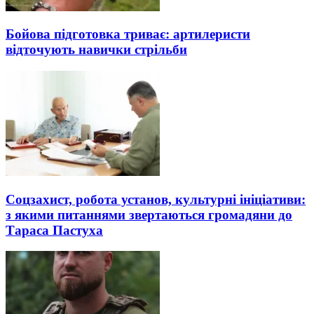
Бойова підготовка триває: артилеристи
відточують навички стрільби
Соцзахист, робота установ, культурні ініціативи:
з якими питаннями звертаються громадяни до
Тараса Пастуха