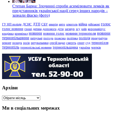
Степан Барна: Злочинні спроби асимілювати лемків як
представників української нації серед інших народів –
зазнали фіаско (фото)
голос
війна
ДТП
ГУ НП поліція
ДСНС
СБУ
аварія
авто
алкоголь
військові
голос новини
зсу
гроші
дитина
допомога
діти
загинув
київ
коронавірус
новини
новини тернополя
новини
новини голос
кримінал
крадіжка
тернопільщини
поліція
патрульні
погода
пожежа
політика
прокуратура
тернопілля
суд
ремонт
розшук
росія
рятувальники
сергій надал
смерть
спорт
тернопіль
тернопільщина
україна
тернопільські новини
чортків
Архіви
Архіви
Ми в соціальних мережах