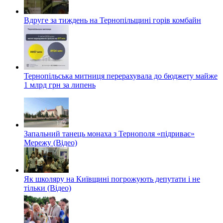
Вдруге за тиждень на Тернопільщині горів комбайн
Тернопільська митниця перерахувала до бюджету майже
1 млрд грн за липень
Запальний танець монаха з Тернополя «підриває»
Мережу (Відео)
Як школяру на Київщині погрожують депутати і не
тільки (Відео)