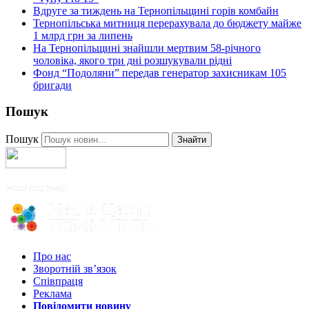
Вдруге за тиждень на Тернопільщині горів комбайн
Тернопільська митниця перерахувала до бюджету майже
1 млрд грн за липень
На Тернопільщині знайшли мертвим 58-річного
чоловіка, якого три дні розшукували рідні
Фонд “Подоляни” передав генератор захисникам 105
бригади
Пошук
Пошук
Знайти
Про нас
Зворотній зв’язок
Співпраця
Реклама
Повідомити новину