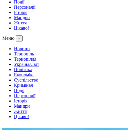
Події
Персоналії
Історія
Мандри
Життя
Цікаво!
Меню
×
Новини
Тернопіль
Тернопілля
Україна/Світ
Політика
Економіка
Суспільство
Кримінал
Події
Персоналії
Історія
Мандри
Життя
Цікаво!