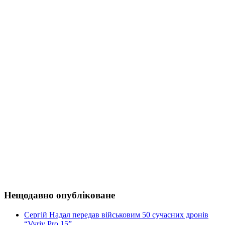
Нещодавно опубліковане
Сергій Надал передав військовим 50 сучасних дронів
“Vyriy Pro 15”