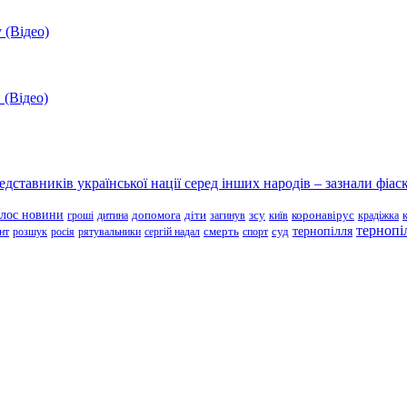
 (Відео)
 (Відео)
ставників української нації серед інших народів – зазнали фіаск
олос новини
зсу
гроші
дитина
допомога
діти
загинув
київ
коронавірус
крадіжка
тернопі
тернопілля
суд
нт
розшук
росія
рятувальники
сергій надал
смерть
спорт