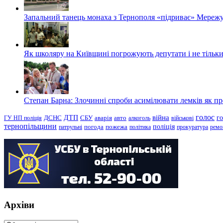
Запальний танець монаха з Тернополя «підриває» Мережу
Як школяру на Київщині погрожують депутати і не тільки
Степан Барна: Злочинні спроби асимілювати лемків як пред
голос
війна
г
ДТП
ГУ НП поліція
ДСНС
СБУ
аварія
авто
алкоголь
військові
тернопільщини
поліція
патрульні
погода
пожежа
політика
прокуратура
ремо
Архіви