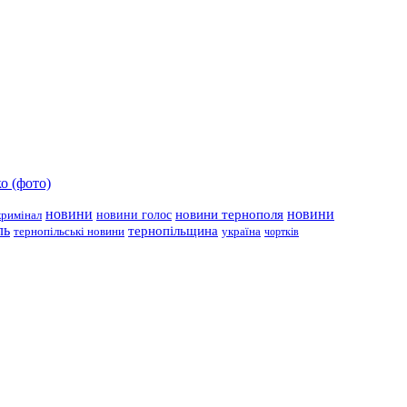
о (фото)
новини
новини тернополя
новини
новини голос
кримінал
ль
тернопільщина
україна
тернопільські новини
чортків