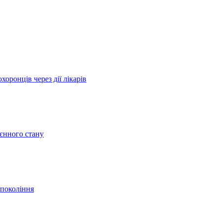
оронців через дії лікарів
оєнного стану
 покоління