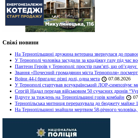
Свіжі новини
На Тернопільщині дружина ветерана звернулася до правоох
У Тернополі чоловіка засудили за крадіжку газу під час в
Пантеон Героїв у Тернополі: простір пам’яті, що об’єднує
Звання «Почесний громадянин міста Тернополя» посмерт
Воїни 44-ї бригади: різні долі, одна мета
07.08.2026
У Тернополі стартував всеукраїнський ЛОР-симпозіум: ме
Сергій Надал передав військовим 50 сучасних дронів “Vyr
Вдруге за тиждень на Тернопільщині горів комбайн
07
Тернопільська митниця перерахувала до бюджету майже 1
На Тернопільщині знайшли мертвим 58-річного чоловіка, 