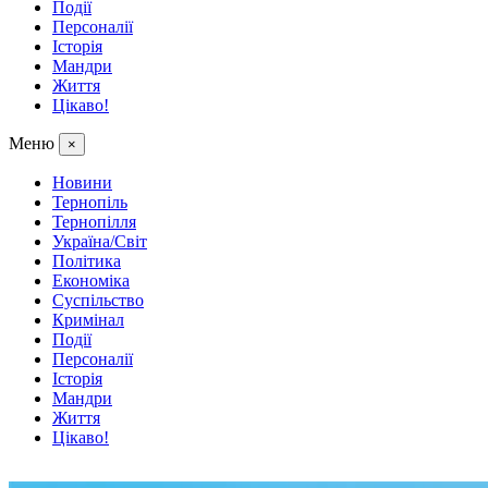
Події
Персоналії
Історія
Мандри
Життя
Цікаво!
Меню
×
Новини
Тернопіль
Тернопілля
Україна/Світ
Політика
Економіка
Суспільство
Кримінал
Події
Персоналії
Історія
Мандри
Життя
Цікаво!