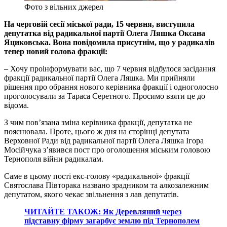
Фото з вільних джерел
На черговій сесії міської ради, 15 червня, виступила
депутатка від радикальної партії Олега Ляшка Оксана
Яциковська. Вона повідомила присутнім, що у радикалів
тепер новий голова фракції:
– Хочу проінформувати вас, що 7 червня відбулося засідання
фракції радикальної партії Олега Ляшка. Ми прийняли
рішення про обрання нового керівника фракції і одноголосно
проголосували за Тараса Серетного. Просимо взяти це до
відома.
З чим пов’язана зміна керівника фракції, депутатка не
пояснювала. Проте, цього ж дня на сторінці депутата
Верховної Ради від радикальної партії Олега Ляшка Ігора
Мосійчука з’явився пост про оголошення міським головою
Тернополя війни радикалам.
Саме в цьому пості екс-голову «радикальної» фракції
Святослава Півторака названо зрадником та алкозалежним
депутатом, якого чекає звільнення з лав депутатів.
ЧИТАЙТЕ ТАКОЖ: Як Деревляний через
підставну фірму загарбує землю під Тернополем