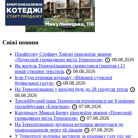
Свіжі новини
Професору Стефану Хмілю присвоїли звання
«Почесний громадянин міста Тернополя»
08.08.2026
Як житель Тернопільщини скористався грантом і 15
років створює текстиль
08.08.2026
Ігор Гуда отримав відзнаку «Візіонер сучасної
будівельної галузі»
08.08.2026
На Тернопільщині у вихідні буде до 28 градусів тепла
08.08.2026
Тролейбусний парк Тернополя поповнився ще 8 новими
тролейбусами «Електрон»
07.08.2026
Кардиналу Миколі Бичку присвоїли звання «Почесний
громадянин міста Тернополя»
07.08.2026
На Тернопільщині дружина ветерана звернулася до
правоохоронців через дії лікарів
07.08.2026
У Тернополі чоловіка засудили за крадіжку газу під час