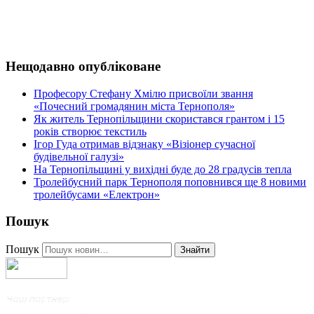
Нещодавно опубліковане
Професору Стефану Хмілю присвоїли звання
«Почесний громадянин міста Тернополя»
Як житель Тернопільщини скористався грантом і 15
років створює текстиль
Ігор Гуда отримав відзнаку «Візіонер сучасної
будівельної галузі»
На Тернопільщині у вихідні буде до 28 градусів тепла
Тролейбусний парк Тернополя поповнився ще 8 новими
тролейбусами «Електрон»
Пошук
Пошук
Знайти