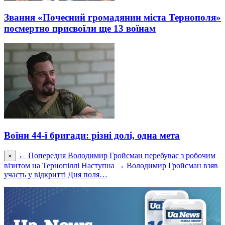
Звання «Почесний громадянин міста Тернополя»
посмертно присвоїли ще 13 воїнам
Воїни 44-ї бригади: різні долі, одна мета
← Попередня
Володимир Гройсман перебуває з робочим
×
візитом на Тернопіллі
Наступна →
Володимир Гройсман взяв
участь у відкритті Дня поля…