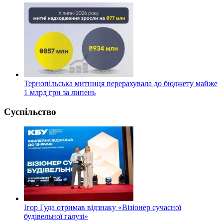
Тернопільська митниця перерахувала до бюджету майже
1 млрд грн за липень
Суспільство
Ігор Гуда отримав відзнаку «Візіонер сучасної
будівельної галузі»