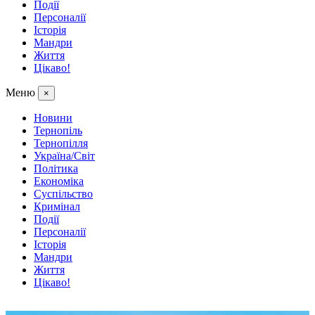
Події
Персоналії
Історія
Мандри
Життя
Цікаво!
Меню
×
Новини
Тернопіль
Тернопілля
Україна/Світ
Політика
Економіка
Суспільство
Кримінал
Події
Персоналії
Історія
Мандри
Життя
Цікаво!