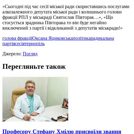
«Сьогодні під час сесії міської ради скориставшись послугами
алкозалежного депутата міської ради і колишнього голови
фракції РПЛ у міськраді Святослав Півторак…», «Що
стосується зрадника Півторака то він буде негайно
виключений з партії і відкликаний з депутатів міськради!»
голова фракції
Оксана Яциковська
політика
радикальна
партія
сесія
тернопіль
Джерело:
Погляд
Перегляньте також
Професору Стефану Хмілю присвоїли звання