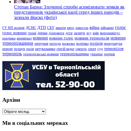
Степан Барна: Злочинні спроби асимілювати лемків як
представників української нації серед інших народів –
зазнали фіаско (фото)
голос
війна
ДТП
ГУ НП поліція
ДСНС
СБУ
аварія
авто
алкоголь
військові
голос новини
зсу
гроші
дитина
допомога
діти
загинув
київ
коронавірус
новини
новини тернополя
новини
новини голос
кримінал
крадіжка
тернопільщини
поліція
патрульні
погода
пожежа
політика
прокуратура
тернопілля
суд
ремонт
розшук
росія
рятувальники
сергій надал
смерть
спорт
тернопіль
тернопільщина
україна
тернопільські новини
чортків
Архіви
Архіви
Ми в соціальних мережах