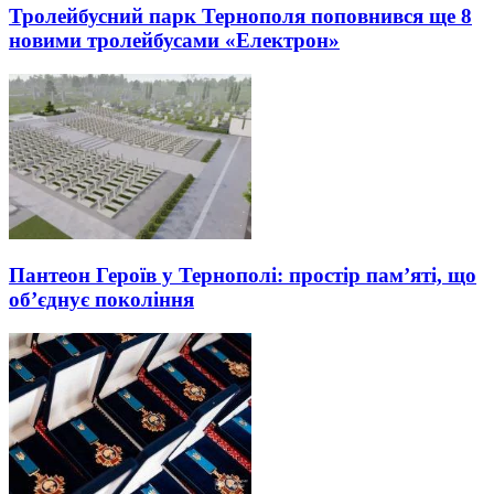
Тролейбусний парк Тернополя поповнився ще 8
новими тролейбусами «Електрон»
Пантеон Героїв у Тернополі: простір пам’яті, що
об’єднує покоління