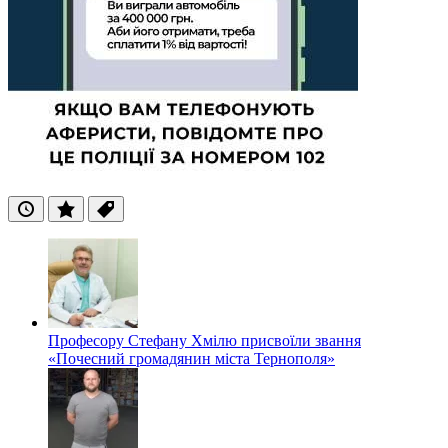
Останні
Популярні
Теги
Професору Стефану Хмілю присвоїли звання
«Почесний громадянин міста Тернополя»