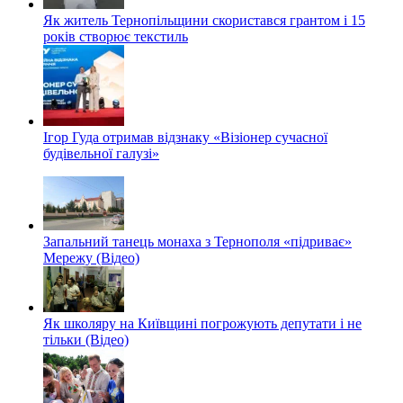
Як житель Тернопільщини скористався грантом і 15
років створює текстиль
Ігор Гуда отримав відзнаку «Візіонер сучасної
будівельної галузі»
Запальний танець монаха з Тернополя «підриває»
Мережу (Відео)
Як школяру на Київщині погрожують депутати і не
тільки (Відео)