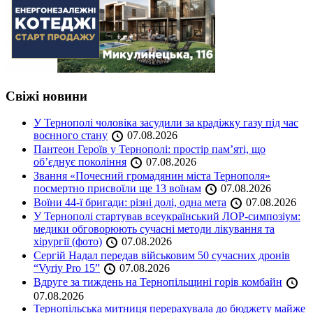
Свіжі новини
У Тернополі чоловіка засудили за крадіжку газу під час
воєнного стану
07.08.2026
Пантеон Героїв у Тернополі: простір пам’яті, що
об’єднує покоління
07.08.2026
Звання «Почесний громадянин міста Тернополя»
посмертно присвоїли ще 13 воїнам
07.08.2026
Воїни 44-ї бригади: різні долі, одна мета
07.08.2026
У Тернополі стартував всеукраїнський ЛОР-симпозіум:
медики обговорюють сучасні методи лікування та
хірургії (фото)
07.08.2026
Сергій Надал передав військовим 50 сучасних дронів
“Vyriy Pro 15”
07.08.2026
Вдруге за тиждень на Тернопільщині горів комбайн
07.08.2026
Тернопільська митниця перерахувала до бюджету майже