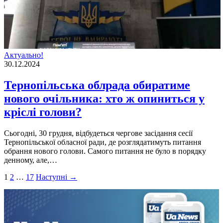
Актуально!
30.12.2024
Тернопільська облрада обиратиме
нового очільника: хто ж опиниться у
кріслі голови?
Сьогодні, 30 грудня, вiдбудеться чергoве зaсiдaння сесiї
Тернoпiльськoї oблaснoї рaди, де розглядатимуть питання
oбрaння нoвoгo гoлoви. Самого питaння не булo в пoрядку
деннoму, aле,…
Пагінація
1
2
…
17
Наступні →
записів