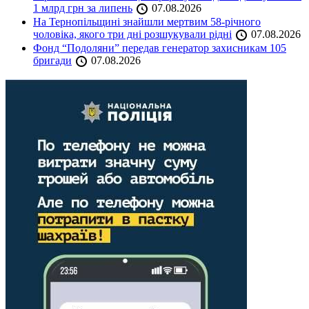
1 млрд грн за липень
07.08.2026
На Тернопільщині знайшли мертвим 58-річного
чоловіка, якого три дні розшукували рідні
07.08.2026
Фонд “Подоляни” передав генератор захисникам 105
бригади
07.08.2026