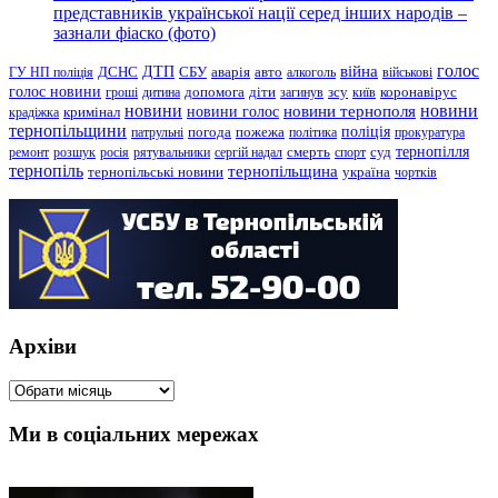
представників української нації серед інших народів –
зазнали фіаско (фото)
голос
війна
ДТП
ГУ НП поліція
ДСНС
СБУ
аварія
авто
алкоголь
військові
голос новини
зсу
гроші
дитина
допомога
діти
загинув
київ
коронавірус
новини
новини тернополя
новини
новини голос
кримінал
крадіжка
тернопільщини
поліція
патрульні
погода
пожежа
політика
прокуратура
тернопілля
суд
ремонт
розшук
росія
рятувальники
сергій надал
смерть
спорт
тернопіль
тернопільщина
україна
тернопільські новини
чортків
Архіви
Архіви
Ми в соціальних мережах