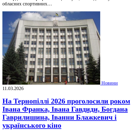
обласних спортивних…
Новини
11.03.2026
На Тернопіллі 2026 проголосили роком
Івана Франка, Івана Гавдиди, Богдана
Гаврилишина, Іванни Блажкевич і
українського кіно