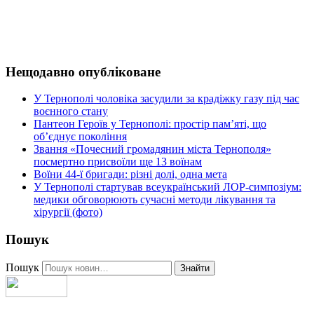
Нещодавно опубліковане
У Тернополі чоловіка засудили за крадіжку газу під час
воєнного стану
Пантеон Героїв у Тернополі: простір пам’яті, що
об’єднує покоління
Звання «Почесний громадянин міста Тернополя»
посмертно присвоїли ще 13 воїнам
Воїни 44-ї бригади: різні долі, одна мета
У Тернополі стартував всеукраїнський ЛОР-симпозіум:
медики обговорюють сучасні методи лікування та
хірургії (фото)
Пошук
Пошук
Знайти