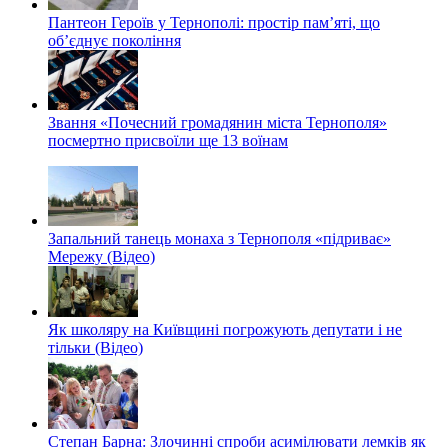
Пантеон Героїв у Тернополі: простір пам’яті, що
об’єднує покоління
Звання «Почесний громадянин міста Тернополя»
посмертно присвоїли ще 13 воїнам
Запальний танець монаха з Тернополя «підриває»
Мережу (Відео)
Як школяру на Київщині погрожують депутати і не
тільки (Відео)
Степан Барна: Злочинні спроби асимілювати лемків як