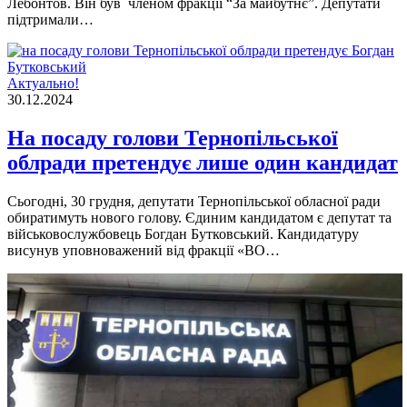
Лебонтов. Він був членом фракції “За майбутнє”. Депутати
підтримали…
Актуально!
30.12.2024
На посаду голови Тернопільської
облради претендує лише один кандидат
Сьогодні, 30 грудня, депутати Тернопільської обласної ради
обиратимуть нового голову. Єдиним кандидатом є депутат та
військовослужбовець Богдан Бутковський. Кандидатуру
висунув уповноважений від фракції «ВО…