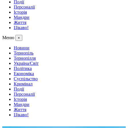
Події
Персоналії
Історія
Мандри
Життя
Цікаво!
Меню
×
Новини
Тернопіль
Тернопілля
Україна/Світ
Політика
Економіка
Суспільство
Кримінал
Події
Персоналії
Історія
Мандри
Життя
Цікаво!