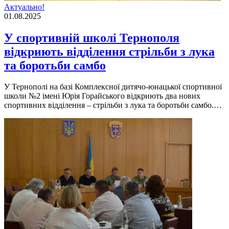
Актуально!
01.08.2025
У спортивній школі Тернополя
відкриють відділення стрільби з лука
та боротьби самбо
У Тернополі на базі Комплексної дитячо-юнацької спортивної
школи №2 імені Юрія Горайського відкриють два нових
спортивних відділення – стрільби з лука та боротьби самбо.…