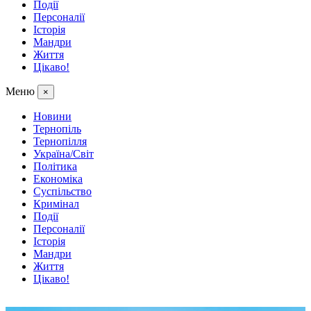
Події
Персоналії
Історія
Мандри
Життя
Цікаво!
Меню
×
Новини
Тернопіль
Тернопілля
Україна/Світ
Політика
Економіка
Суспільство
Кримінал
Події
Персоналії
Історія
Мандри
Життя
Цікаво!