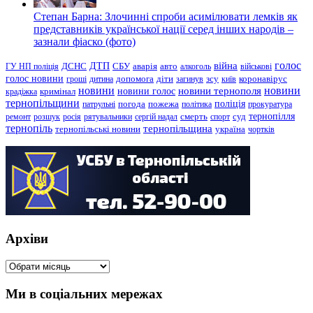
Степан Барна: Злочинні спроби асимілювати лемків як
представників української нації серед інших народів –
зазнали фіаско (фото)
голос
війна
ДТП
ГУ НП поліція
ДСНС
СБУ
аварія
авто
алкоголь
військові
голос новини
зсу
гроші
дитина
допомога
діти
загинув
київ
коронавірус
новини
новини тернополя
новини
новини голос
кримінал
крадіжка
тернопільщини
поліція
патрульні
погода
пожежа
політика
прокуратура
тернопілля
суд
ремонт
розшук
росія
рятувальники
сергій надал
смерть
спорт
тернопіль
тернопільщина
україна
тернопільські новини
чортків
Архіви
Архіви
Ми в соціальних мережах