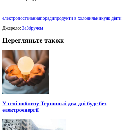
електропостачання
поради
продукти в холодильнику
як діяти
Джерело:
ЗаЗбручем
Перегляньте також
У селі поблизу Тернополі два дні буде без
електроенергії