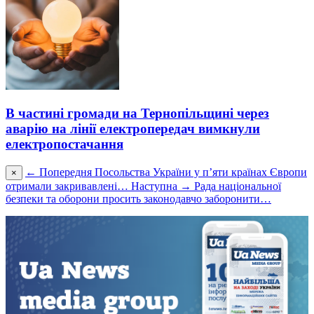
В частині громади на Тернопільщині через
аварію на лінії електропередач вимкнули
електропостачання
← Попередня
Посольства України у п’яти країнах Європи
×
отримали закривавлені…
Наступна →
Рада національної
безпеки та оборони просить законодавчо заборонити…