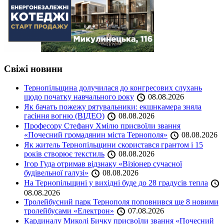
Свіжі новини
Тернопільщина долучилася до конгресових слухань
щодо початку навчального року
08.08.2026
Як бачать пожежу рятувальники: екшнкамера зняла
гасіння вогню (ВІДЕО)
08.08.2026
Професору Стефану Хмілю присвоїли звання
«Почесний громадянин міста Тернополя»
08.08.2026
Як житель Тернопільщини скористався грантом і 15
років створює текстиль
08.08.2026
Ігор Гуда отримав відзнаку «Візіонер сучасної
будівельної галузі»
08.08.2026
На Тернопільщині у вихідні буде до 28 градусів тепла
08.08.2026
Тролейбусний парк Тернополя поповнився ще 8 новими
тролейбусами «Електрон»
07.08.2026
Кардиналу Миколі Бичку присвоїли звання «Почесний