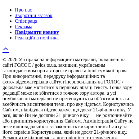
Про нас
Зворотній зв’язок
Співпраця
Реклама
Повідомити новину
Редакційна політика
© 2026 Усі права на інформаційні матеріали, розміщені на
сайті ГОЛОС / golos.te.ua, захищені українським
законодавством про авторське право та інші суміжні права.
При використанні, передруку інформаційних та
фото-,відеоматеріалів сайту, гіперпосилання на ГОЛОС /
golos.te.ua має міститися в першому абзаці тексту. Точка зору
редакції може не збігатися з точкою зору автора, а усі
опубліковані матеріали не претендують на об’єктивність та
всебічність висвітлення теми, про яку йдеться. Користуючись
Сайтом, відвідувач підтверджує, що досяг 21-річного віку. У
разі, якщо Ви не досягли 21-річного віку — не розпочинайте
або припиніть користування Сайтом. Адміністрація Сайту не
несе відповідальності за законність використання Сайту та
його сервісів Користувачем, який не досяг 21-річного віку.
Редакція не відповідає за достовірність та тлумачення