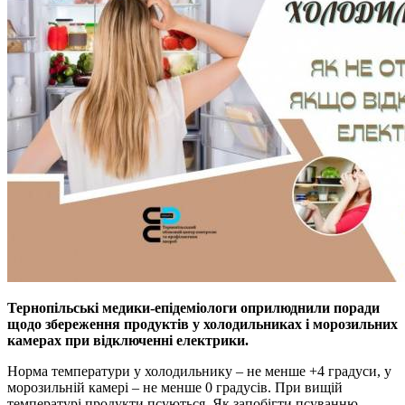
Тернопiльськi медики-епiдемiологи оприлюднили поради
щодо збереження продуктiв у холодильниках i морозильних
камерах при вiдключеннi електрики.
Норма температури у холодильнику – не менше +4 градуси, у
морозильнiй камерi – не менше 0 градусiв. При вищiй
температурi продукти псуються. Як запобiгти псуванню