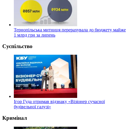
Тернопільська митниця перерахувала до бюджету майже
1 млрд грн за липень
Суспільство
Ігор Гуда отримав відзнаку «Візіонер сучасної
будівельної галузі»
Кримінал