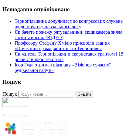
Нещодавно опубліковане
Тернопільщина долучилася до конгресових слухань
щодо початку навчального року
Як бачать пожежу рятувальники: екшнкамера зняла
гасіння вогню (ВІДЕО)
Професору Стефану Хмілю присвоїли звання
«Почесний громадянин міста Тернополя»
Як житель Тернопільщини скористався грантом і 15
років створює текстиль
Ігор Гуда отримав відзнаку «Візіонер сучасної
будівельної галузі»
Пошук
Пошук
Знайти