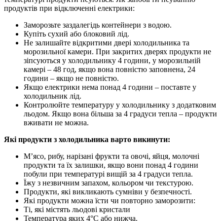
продуктiв при вiдключеннi електрики:
Заморозьте заздалегiдь контейнери з водою.
Купiть сухий або блоковий лiд.
Не залишайте вiдкритими дверi холодильника та
морозильної камери. При закритих дверях продукти не
зiпсуються у холодильнику 4 години, у морозильнiй
камерi – 48 год, якщо вона повнiстю заповнена, 24
години – якщо не повнiстю.
Якщо електрики нема понад 4 години – поставте у
холодильник лiд.
Контролюйте температуру у холодильнику з додатковим
льодом. Якщо вона бiльша за 4 градуси тепла – продукти
вживати не можна.
Якi продукти з холодильника варто викинути:
М’ясо, рибу, нарiзанi фрукти та овочi, яйця, молочнi
продукти та їх залишки, якщо вони понад 4 години
побули при температурi вищiй за 4 градуси тепла.
Їжу з незвичним запахом, кольором чи текстурою.
Продукти, якi викликають сумнiви у безпечностi.
Якi продукти можна їсти чи повторно заморозити:
Тi, якi мiстять льодовi кристали
Температура яких 4°С або нижча.