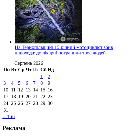
На Тернопільщині 15-річний мотоцикліст збив
пішохода: до лікарні потрапили троє людей
Серпень 2026
Пн
Вт
Ср
Чт
Пт
Сб
Нд
1
2
3
4
5
6
7
8
9
10
11
12
13
14
15
16
17
18
19
20
21
22
23
24
25
26
27
28
29
30
31
« Лип
Реклама