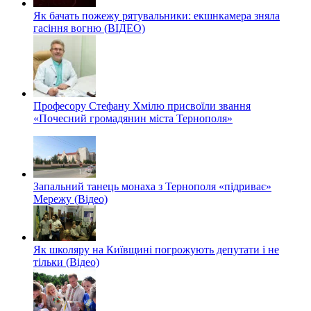
Як бачать пожежу рятувальники: екшнкамера зняла
гасіння вогню (ВІДЕО)
Професору Стефану Хмілю присвоїли звання
«Почесний громадянин міста Тернополя»
Запальний танець монаха з Тернополя «підриває»
Мережу (Відео)
Як школяру на Київщині погрожують депутати і не
тільки (Відео)