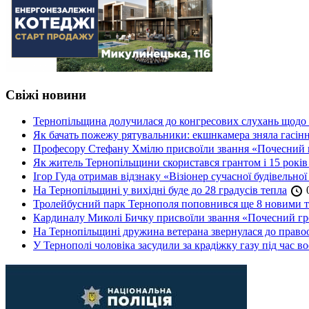
Свіжі новини
Тернопільщина долучилася до конгресових слухань щодо 
Як бачать пожежу рятувальники: екшнкамера зняла гасін
Професору Стефану Хмілю присвоїли звання «Почесний 
Як житель Тернопільщини скористався грантом і 15 років
Ігор Гуда отримав відзнаку «Візіонер сучасної будівельної
На Тернопільщині у вихідні буде до 28 градусів тепла
0
Тролейбусний парк Тернополя поповнився ще 8 новими 
Кардиналу Миколі Бичку присвоїли звання «Почесний гр
На Тернопільщині дружина ветерана звернулася до правоох
У Тернополі чоловіка засудили за крадіжку газу під час в