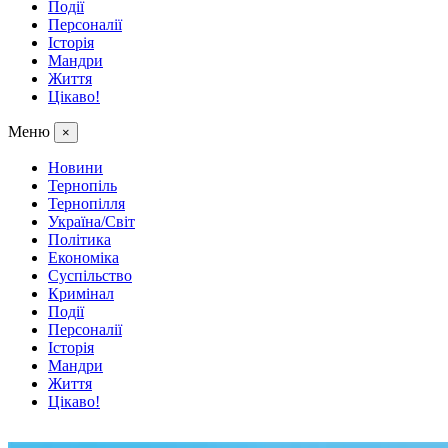
Події
Персоналії
Історія
Мандри
Життя
Цікаво!
Меню
×
Новини
Тернопіль
Тернопілля
Україна/Світ
Політика
Економіка
Суспільство
Кримінал
Події
Персоналії
Історія
Мандри
Життя
Цікаво!