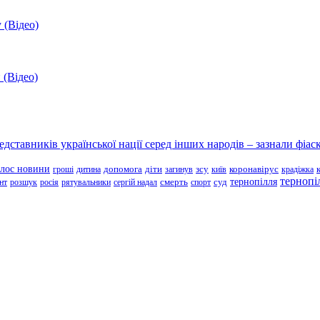
 (Відео)
 (Відео)
ставників української нації серед інших народів – зазнали фіаск
олос новини
зсу
гроші
дитина
допомога
діти
загинув
київ
коронавірус
крадіжка
тернопі
тернопілля
суд
нт
розшук
росія
рятувальники
сергій надал
смерть
спорт