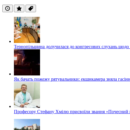
Останні
Популярні
Теги
Тернопільщина долучилася до конгресових слухань щодо 
Як бачать пожежу рятувальники: екшнкамера зняла гасін
Професору Стефану Хмілю присвоїли звання «Почесний 