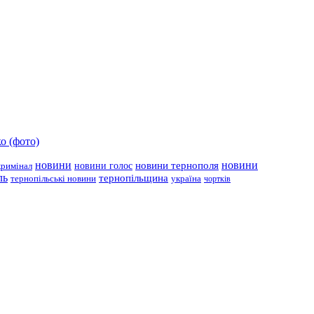
о (фото)
новини
новини тернополя
новини
новини голос
кримінал
ль
тернопільщина
україна
тернопільські новини
чортків