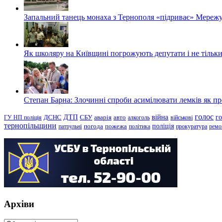
Запальний танець монаха з Тернополя «підриває» Мережу
Як школяру на Київщині погрожують депутати і не тільки
Степан Барна: Злочинні спроби асимілювати лемків як пред
голос
війна
г
ДТП
ГУ НП поліція
ДСНС
СБУ
аварія
авто
алкоголь
військові
тернопільщини
поліція
патрульні
погода
пожежа
політика
прокуратура
ремо
Архіви