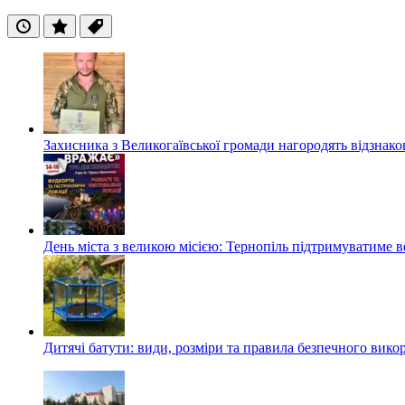
Останні
Популярні
Теги
Захисника з Великогаївської громади нагородять відзна
День міста з великою місією: Тернопіль підтримуватиме в
Дитячі батути: види, розміри та правила безпечного вико