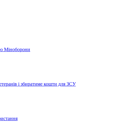
кою Міноборони
етеранів і збиратиме кошти для ЗСУ
ристання