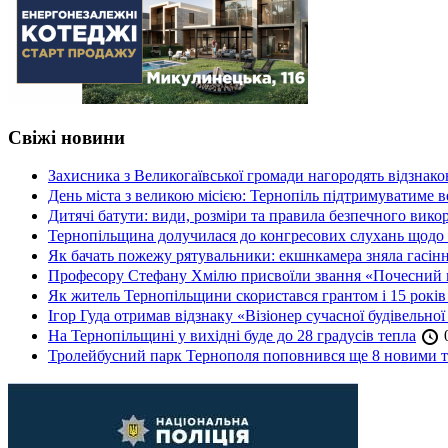
Свіжі новини
Захисника з Великогаївської громади нагородять відзна
День міста з великою місією: Тернопіль підтримуватиме в
Дитячі батути: види, розміри та правила безпечного вико
Тернопільщина долучилася до конгресових слухань щодо 
Як бачать пожежу рятувальники: екшнкамера зняла гасін
Професору Стефану Хмілю присвоїли звання «Почесний 
Як житель Тернопільщини скористався грантом і 15 років
Ігор Гуда отримав відзнаку «Візіонер сучасної будівельної
На Тернопільщині у вихідні буде до 28 градусів тепла
0
Тролейбусний парк Тернополя поповнився ще 8 новими 