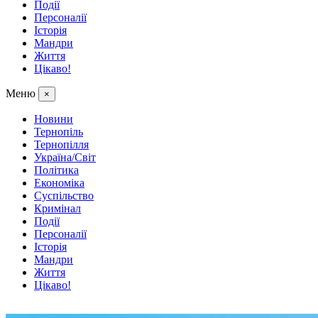
Події
Персоналії
Історія
Мандри
Життя
Цікаво!
Меню
×
Новини
Тернопіль
Тернопілля
Україна/Світ
Політика
Економіка
Суспільство
Кримінал
Події
Персоналії
Історія
Мандри
Життя
Цікаво!