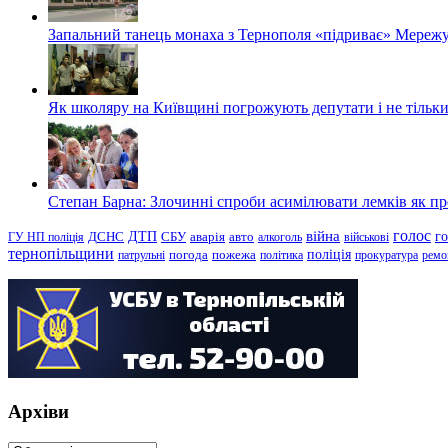
Запальний танець монаха з Тернополя «підриває» Мережу
Як школяру на Київщині погрожують депутати і не тільки
Степан Барна: Злочинні спроби асимілювати лемків як пред
голос
війна
г
ДТП
ГУ НП поліція
ДСНС
СБУ
аварія
авто
алкоголь
військові
тернопільщини
поліція
патрульні
погода
пожежа
політика
прокуратура
ремо
Архіви