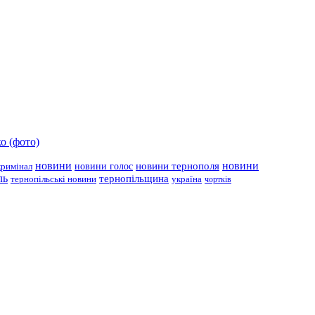
о (фото)
новини
новини тернополя
новини
новини голос
кримінал
ль
тернопільщина
україна
тернопільські новини
чортків