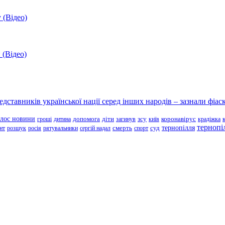
 (Відео)
 (Відео)
ставників української нації серед інших народів – зазнали фіаск
олос новини
зсу
гроші
дитина
допомога
діти
загинув
київ
коронавірус
крадіжка
тернопі
тернопілля
суд
нт
розшук
росія
рятувальники
сергій надал
смерть
спорт