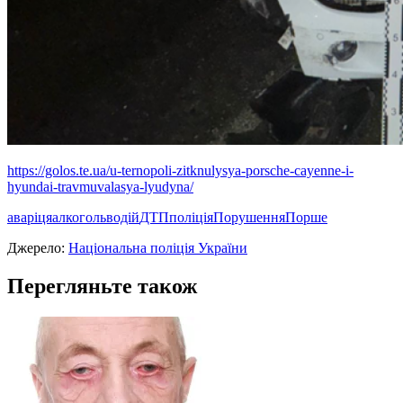
https://golos.te.ua/u-ternopoli-zitknulysya-porsche-cayenne-i-
hyundai-travmuvalasya-lyudyna/
аваріця
алкоголь
водій
ДТП
поліція
Порушення
Порше
Джерело:
Національна поліція України
Перегляньте також