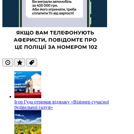
Останні
Популярні
Теги
Ігор Гуда отримав відзнаку «Візіонер сучасної
будівельної галузі»