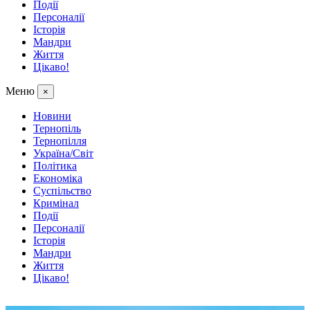
Події
Персоналії
Історія
Мандри
Життя
Цікаво!
Меню
×
Новини
Тернопіль
Тернопілля
Україна/Світ
Політика
Економіка
Суспільство
Кримінал
Події
Персоналії
Історія
Мандри
Життя
Цікаво!