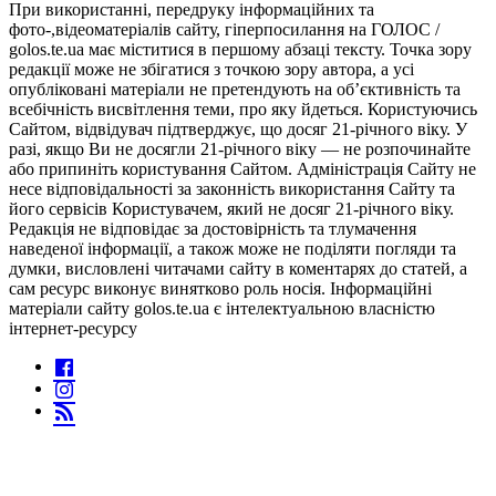
При використанні, передруку інформаційних та
фото-,відеоматеріалів сайту, гіперпосилання на ГОЛОС /
golos.te.ua має міститися в першому абзаці тексту. Точка зору
редакції може не збігатися з точкою зору автора, а усі
опубліковані матеріали не претендують на об’єктивність та
всебічність висвітлення теми, про яку йдеться. Користуючись
Сайтом, відвідувач підтверджує, що досяг 21-річного віку. У
разі, якщо Ви не досягли 21-річного віку — не розпочинайте
або припиніть користування Сайтом. Адміністрація Сайту не
несе відповідальності за законність використання Сайту та
його сервісів Користувачем, який не досяг 21-річного віку.
Редакція не відповідає за достовірність та тлумачення
наведеної інформації, а також може не поділяти погляди та
думки, висловлені читачами сайту в коментарях до статей, а
сам ресурс виконує винятково роль носія. Інформаційні
матеріали сайту golos.te.ua є інтелектуальною власністю
інтернет-ресурсу