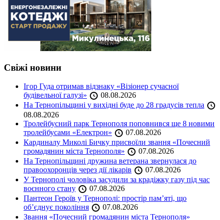
Свіжі новини
Ігор Гуда отримав відзнаку «Візіонер сучасної
будівельної галузі»
08.08.2026
На Тернопільщині у вихідні буде до 28 градусів тепла
08.08.2026
Тролейбусний парк Тернополя поповнився ще 8 новими
тролейбусами «Електрон»
07.08.2026
Кардиналу Миколі Бичку присвоїли звання «Почесний
громадянин міста Тернополя»
07.08.2026
На Тернопільщині дружина ветерана звернулася до
правоохоронців через дії лікарів
07.08.2026
У Тернополі чоловіка засудили за крадіжку газу під час
воєнного стану
07.08.2026
Пантеон Героїв у Тернополі: простір пам’яті, що
об’єднує покоління
07.08.2026
Звання «Почесний громадянин міста Тернополя»