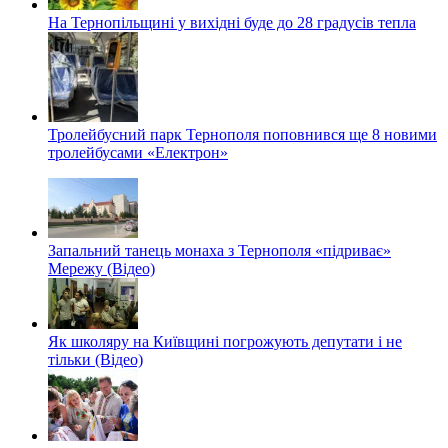
На Тернопільщині у вихідні буде до 28 градусів тепла
Тролейбусний парк Тернополя поповнився ще 8 новими
тролейбусами «Електрон»
Запальний танець монаха з Тернополя «підриває»
Мережу (Відео)
Як школяру на Київщині погрожують депутати і не
тільки (Відео)