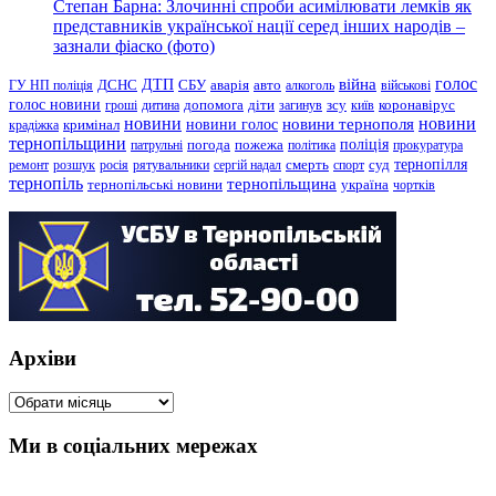
Степан Барна: Злочинні спроби асимілювати лемків як
представників української нації серед інших народів –
зазнали фіаско (фото)
голос
війна
ДТП
ГУ НП поліція
ДСНС
СБУ
аварія
авто
алкоголь
військові
голос новини
зсу
гроші
дитина
допомога
діти
загинув
київ
коронавірус
новини
новини тернополя
новини
новини голос
кримінал
крадіжка
тернопільщини
поліція
патрульні
погода
пожежа
політика
прокуратура
тернопілля
суд
ремонт
розшук
росія
рятувальники
сергій надал
смерть
спорт
тернопіль
тернопільщина
україна
тернопільські новини
чортків
Архіви
Архіви
Ми в соціальних мережах