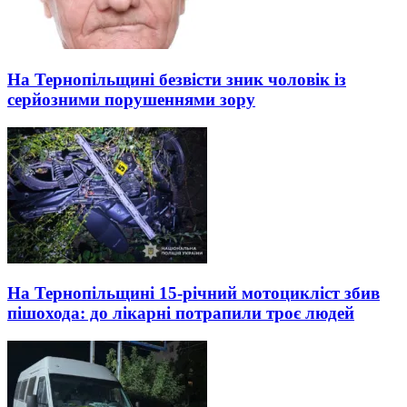
На Тернопільщині безвісти зник чоловік із
серйозними порушеннями зору
На Тернопільщині 15-річний мотоцикліст збив
пішохода: до лікарні потрапили троє людей