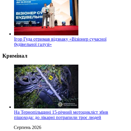
Ігор Гуда отримав відзнаку «Візіонер сучасної
будівельної галузі»
Кримінал
На Тернопільщині 15-річний мотоцикліст збив
пішохода: до лікарні потрапили троє людей
Серпень 2026