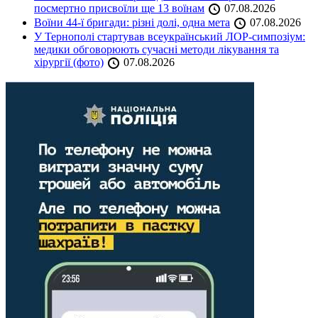
посмертно присвоїли ще 13 воїнам
07.08.2026
Воїни 44-ї бригади: різні долі, одна мета
07.08.2026
У Тернополі стартував всеукраїнський ЛОР-симпозіум:
медики обговорюють сучасні методи лікування та
хірургії (фото)
07.08.2026