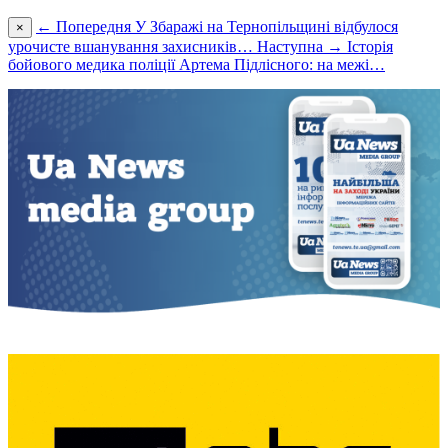
← Попередня
У Збаражі на Тернопільщині відбулося
×
урочисте вшанування захисників…
Наступна →
Історія
бойового медика поліції Артема Підлісного: на межі…