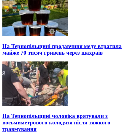
На Тернопільщині продавчиня меду втратила
майже 70 тисяч гривень через шахраїв
На Тернопільщині чоловіка врятували з
восьмиметрового колодязя після тяжкого
травмування