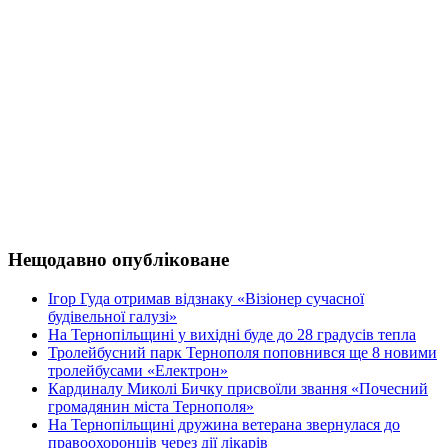
Нещодавно опубліковане
Ігор Гуда отримав відзнаку «Візіонер сучасної
будівельної галузі»
На Тернопільщині у вихідні буде до 28 градусів тепла
Тролейбусний парк Тернополя поповнився ще 8 новими
тролейбусами «Електрон»
Кардиналу Миколі Бичку присвоїли звання «Почесний
громадянин міста Тернополя»
На Тернопільщині дружина ветерана звернулася до
правоохоронців через дії лікарів