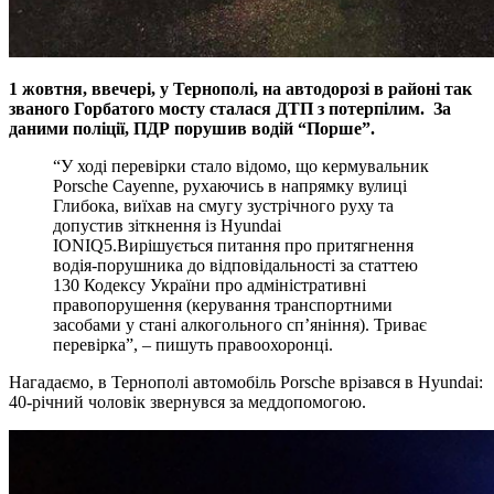
1 жовтня, ввечері, у Тернополі, на автодорозі в районі так
званого Горбатого мосту сталася ДТП з потерпілим. За
даними поліції, ПДР порушив водій “Порше”.
“У ході перевірки стало відомо, що кермувальник
Porsche Cayenne, рухаючись в напрямку вулиці
Глибока, виїхав на смугу зустрічного руху та
допустив зіткнення із Hyundai
IONIQ5.Вирішується питання про притягнення
водія-порушника до відповідальності за статтею
130 Кодексу України про адміністративні
правопорушення (керування транспортними
засобами у стані алкогольного сп’яніння). Триває
перевірка”, – пишуть правоохоронці.
Нагадаємо, в Тернополі автомобіль Porsche врізався в Hyundai:
40-річний чоловік звернувся за меддопомогою.