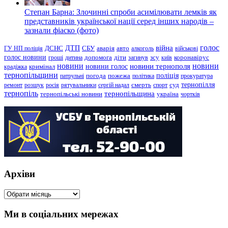
Степан Барна: Злочинні спроби асимілювати лемків як
представників української нації серед інших народів –
зазнали фіаско (фото)
голос
війна
ДТП
ГУ НП поліція
ДСНС
СБУ
аварія
авто
алкоголь
військові
голос новини
зсу
гроші
дитина
допомога
діти
загинув
київ
коронавірус
новини
новини тернополя
новини
новини голос
кримінал
крадіжка
тернопільщини
поліція
патрульні
погода
пожежа
політика
прокуратура
тернопілля
суд
ремонт
розшук
росія
рятувальники
сергій надал
смерть
спорт
тернопіль
тернопільщина
україна
тернопільські новини
чортків
Архіви
Архіви
Ми в соціальних мережах