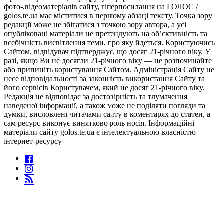
фото-,відеоматеріалів сайту, гіперпосилання на ГОЛОС /
golos.te.ua має міститися в першому абзаці тексту. Точка зору
редакції може не збігатися з точкою зору автора, а усі
опубліковані матеріали не претендують на об’єктивність та
всебічність висвітлення теми, про яку йдеться. Користуючись
Сайтом, відвідувач підтверджує, що досяг 21-річного віку. У
разі, якщо Ви не досягли 21-річного віку — не розпочинайте
або припиніть користування Сайтом. Адміністрація Сайту не
несе відповідальності за законність використання Сайту та
його сервісів Користувачем, який не досяг 21-річного віку.
Редакція не відповідає за достовірність та тлумачення
наведеної інформації, а також може не поділяти погляди та
думки, висловлені читачами сайту в коментарях до статей, а
сам ресурс виконує винятково роль носія. Інформаційні
матеріали сайту golos.te.ua є інтелектуальною власністю
інтернет-ресурсу