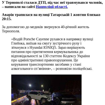
У Тернополі сталася ДТП, під час неї травмувався чоловік,
– написали на сайті
Нацполіції області.
Аварія трапилася на вулиці Татарській 1 жовтня близько
20:15
.
За допомогою до медиків звернувся 40-річний житель
Тернополя.
«Водій Porsche Cayenne рухався в напрямку вулиці
Глибока, виїхав на смугу зустрічного руху і
зіткнувся з Hyundai IONIQ5. Зараз вирішують
питання про притягнення кермувальника до
відповідальності за 130 статтею Кодексу України
про адміністративні правопорушення. Це
керування транспортними засобами у стані
алкогольного сп’яніння», – розповіли поліцейські.