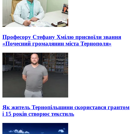
Професору Стефану Хмілю присвоїли звання
«Почесний громадянин міста Тернополя»
Як житель Тернопільщини скористався грантом
і 15 років створює текстиль