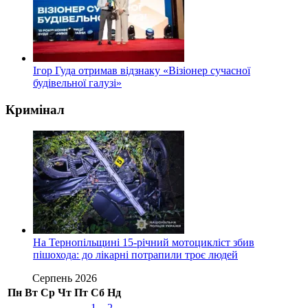
Ігор Гуда отримав відзнаку «Візіонер сучасної
будівельної галузі»
Кримінал
На Тернопільщині 15-річний мотоцикліст збив
пішохода: до лікарні потрапили троє людей
Серпень 2026
Пн
Вт
Ср
Чт
Пт
Сб
Нд
1
2