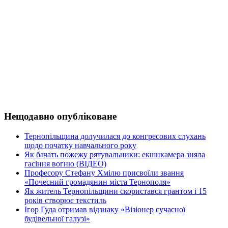
Нещодавно опубліковане
Тернопільщина долучилася до конгресових слухань
щодо початку навчального року
Як бачать пожежу рятувальники: екшнкамера зняла
гасіння вогню (ВІДЕО)
Професору Стефану Хмілю присвоїли звання
«Почесний громадянин міста Тернополя»
Як житель Тернопільщини скористався грантом і 15
років створює текстиль
Ігор Гуда отримав відзнаку «Візіонер сучасної
будівельної галузі»