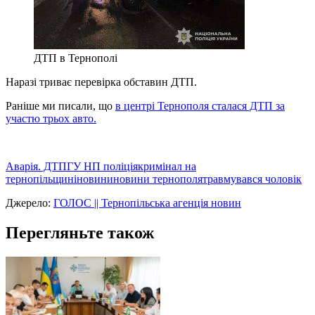
ДТП в Тернополі
Наразі триває перевірка обставин ДТП.
Раніше ми писали, що
в центрі Тернополя сталася ДТП за
участю трьох авто.
Аварія. ДТП
ГУ НП поліція
кримінал на
тернопільщині
новини
новини тернополя
травмувався чоловік
Джерело:
ГОЛОС || Тернопільська агенція новин
Перегляньте також