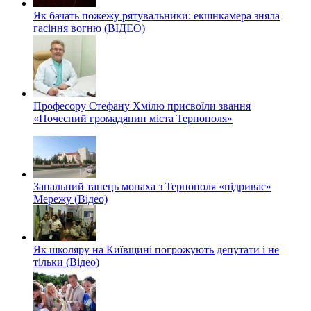
Як бачать пожежу рятувальники: екшнкамера зняла
гасіння вогню (ВІДЕО)
Професору Стефану Хмілю присвоїли звання
«Почесний громадянин міста Тернополя»
Запальний танець монаха з Тернополя «підриває»
Мережу (Відео)
Як школяру на Київщині погрожують депутати і не
тільки (Відео)