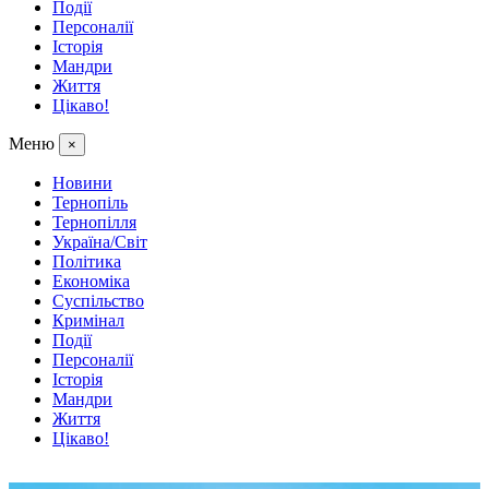
Події
Персоналії
Історія
Мандри
Життя
Цікаво!
Меню
×
Новини
Тернопіль
Тернопілля
Україна/Світ
Політика
Економіка
Суспільство
Кримінал
Події
Персоналії
Історія
Мандри
Життя
Цікаво!