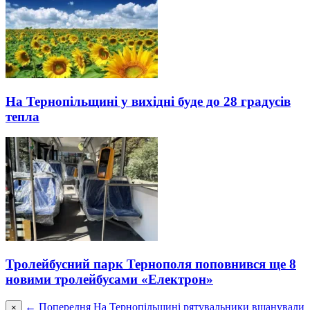
На Тернопільщині у вихідні буде до 28 градусів
тепла
Тролейбусний парк Тернополя поповнився ще 8
новими тролейбусами «Електрон»
← Попередня
На Тернопільщині рятувальники вшанували
×