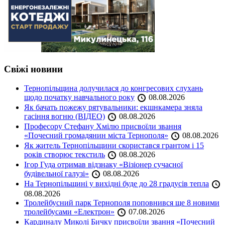
Свіжі новини
Тернопільщина долучилася до конгресових слухань
щодо початку навчального року
08.08.2026
Як бачать пожежу рятувальники: екшнкамера зняла
гасіння вогню (ВІДЕО)
08.08.2026
Професору Стефану Хмілю присвоїли звання
«Почесний громадянин міста Тернополя»
08.08.2026
Як житель Тернопільщини скористався грантом і 15
років створює текстиль
08.08.2026
Ігор Гуда отримав відзнаку «Візіонер сучасної
будівельної галузі»
08.08.2026
На Тернопільщині у вихідні буде до 28 градусів тепла
08.08.2026
Тролейбусний парк Тернополя поповнився ще 8 новими
тролейбусами «Електрон»
07.08.2026
Кардиналу Миколі Бичку присвоїли звання «Почесний