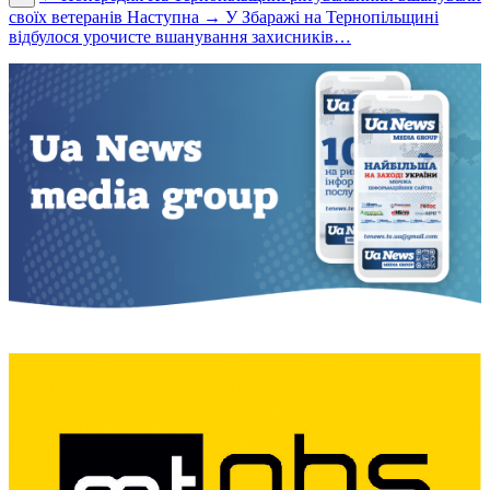
своїх ветеранів
Наступна →
У Збаражі на Тернопільщині
відбулося урочисте вшанування захисників…