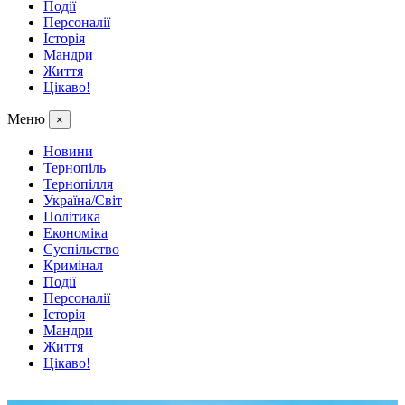
Події
Персоналії
Історія
Мандри
Життя
Цікаво!
Меню
×
Новини
Тернопіль
Тернопілля
Україна/Світ
Політика
Економіка
Суспільство
Кримінал
Події
Персоналії
Історія
Мандри
Життя
Цікаво!