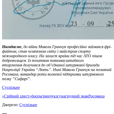
Нагадаємо
, до війни Микола Гринчук професійно займався фрі-
файтом, став чемпіоном світу і майстром спорту
міжнародного класу. На захист країни під час АТО пішов
добровольцем. Із початком повномасштабного
вторгнення долучився до об’єднаної штурмової бригади
Нацполіції України “Лють”. Нині Микола Гринчук на позивний
Росомаха, командир роти вогневої підтримки штурмового
полку “Сафарі”.
Суспільне
«Срібний хрест»
боєць
гринчук
зсу
нагрудний знак
Росомаха
Джерело:
Суспільне