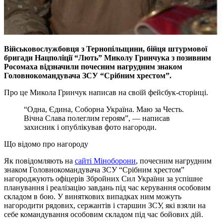
Військовослужбовця з Тернопільщини, бійця штурмової
бригади Нацполіції “Лють” Миколу Гринчука з позивним
Росомаха відзначили почесним нагрудним знаком
Головнокомандувача ЗСУ “Срібним хрестом”.
Про це Микола Гринчук написав на своїй фейсбук-сторінці.
“Одна, Єдина, Соборна Україна. Маю за Честь.
Вічна Слава полеглим героям”, — написав
захисник і опублікував фото нагороди.
Що відомо про нагороду
Як повідомляють на
сайті Міноборони
, почесним нагрудним
знаком Головнокомандувача ЗСУ “Срібним хрестом”
нагороджують офіцерів Збройних Сил України за успішне
планування і реалізацію завдань під час керування особовим
складом в бою. У виняткових випадках ним можуть
нагородити рядових, сержантів і старшин ЗСУ, які взяли на
себе командування особовим складом під час бойових дій.