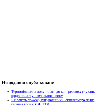
Нещодавно опубліковане
Тернопільщина долучилася до конгресових слухань
щодо початку навчального року
Як бачать пожежу рятувальники: екшнкамера зняла
гасіння вогню (ВІДЕО)