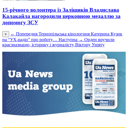
15-річного волонтера із Заліщиків Владислава
Калакайла нагородили церковною медаллю за
допомогу ЗСУ
← Попередня
Тернопільська кінологиня Катерина Кузик
×
на “УХ-радіо” про роботу…
Наступна →
Орден вручили
краєзназнацю, історику і журналісту Віктору Уніяту