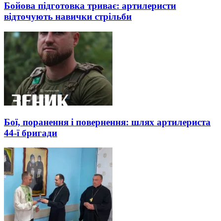
Бойова підготовка триває: артилеристи
відточують навички стрільби
Бої, поранення і повернення: шлях артилериста
44-ї бригади