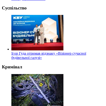
Суспільство
Ігор Гуда отримав відзнаку «Візіонер сучасної
будівельної галузі»
Кримінал