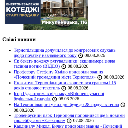
Свіжі новини
Тернопільщина долучилася до конгресових слухань
щодо початку навчального року
08.08.2026
Як бачать пожежу рятувальники: екшнкамера зняла
гасіння вогню (ВІДЕО)
08.08.2026
Професору Стефану Хмілю присвоїли звання
«Почесний громадянин міста Тернополя»
08.08.2026
Як житель Тернопільщини скористався грантом і 15
років створює текстиль
08.08.2026
Ігор Гуда отримав відзнаку «Візіонер сучасної
будівельної галузі»
08.08.2026
На Тернопільщині у вихідні буде до 28 градусів тепла
08.08.2026
Тролейбусний парк Тернополя поповнився ще 8 новими
тролейбусами «Електрон»
07.08.2026
Кардиналу Миколі Бичку присвоїли звання «Почесний