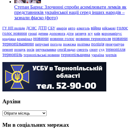
Степан Барна: Злочинні спроби асимілювати лемків як
представників української нації серед інших народів –
зазнали фіаско (фото)
голос
війна
ДТП
ГУ НП поліція
ДСНС
СБУ
аварія
авто
алкоголь
військові
голос новини
зсу
гроші
дитина
допомога
діти
загинув
київ
коронавірус
новини
новини тернополя
новини
новини голос
кримінал
крадіжка
тернопільщини
поліція
патрульні
погода
пожежа
політика
прокуратура
тернопілля
суд
ремонт
розшук
росія
рятувальники
сергій надал
смерть
спорт
тернопіль
тернопільщина
україна
тернопільські новини
чортків
Архіви
Архіви
Ми в соціальних мережах