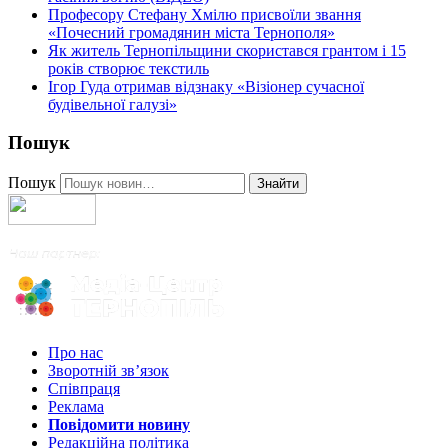
Професору Стефану Хмілю присвоїли звання
«Почесний громадянин міста Тернополя»
Як житель Тернопільщини скористався грантом і 15
років створює текстиль
Ігор Гуда отримав відзнаку «Візіонер сучасної
будівельної галузі»
Пошук
Пошук
Знайти
Про нас
Зворотній зв’язок
Співпраця
Реклама
Повідомити новину
Редакційна політика