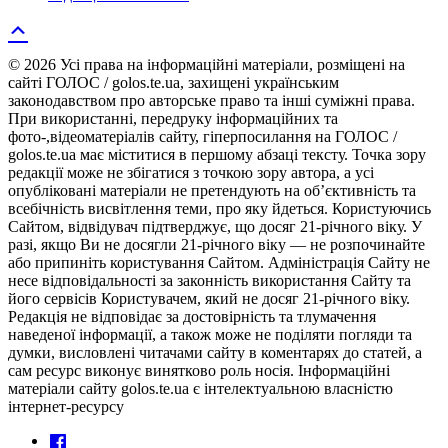
© 2026 Усі права на інформаційні матеріали, розміщені на
сайті ГОЛОС / golos.te.ua, захищені українським
законодавством про авторське право та інші суміжні права.
При використанні, передруку інформаційних та
фото-,відеоматеріалів сайту, гіперпосилання на ГОЛОС /
golos.te.ua має міститися в першому абзаці тексту. Точка зору
редакції може не збігатися з точкою зору автора, а усі
опубліковані матеріали не претендують на об’єктивність та
всебічність висвітлення теми, про яку йдеться. Користуючись
Сайтом, відвідувач підтверджує, що досяг 21-річного віку. У
разі, якщо Ви не досягли 21-річного віку — не розпочинайте
або припиніть користування Сайтом. Адміністрація Сайту не
несе відповідальності за законність використання Сайту та
його сервісів Користувачем, який не досяг 21-річного віку.
Редакція не відповідає за достовірність та тлумачення
наведеної інформації, а також може не поділяти погляди та
думки, висловлені читачами сайту в коментарях до статей, а
сам ресурс виконує винятково роль носія. Інформаційні
матеріали сайту golos.te.ua є інтелектуальною власністю
інтернет-ресурсу