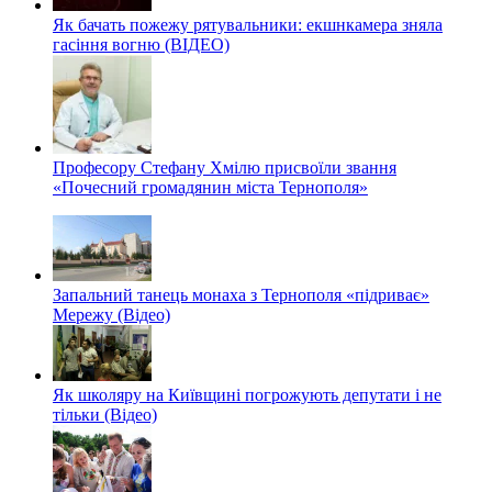
Як бачать пожежу рятувальники: екшнкамера зняла
гасіння вогню (ВІДЕО)
Професору Стефану Хмілю присвоїли звання
«Почесний громадянин міста Тернополя»
Запальний танець монаха з Тернополя «підриває»
Мережу (Відео)
Як школяру на Київщині погрожують депутати і не
тільки (Відео)