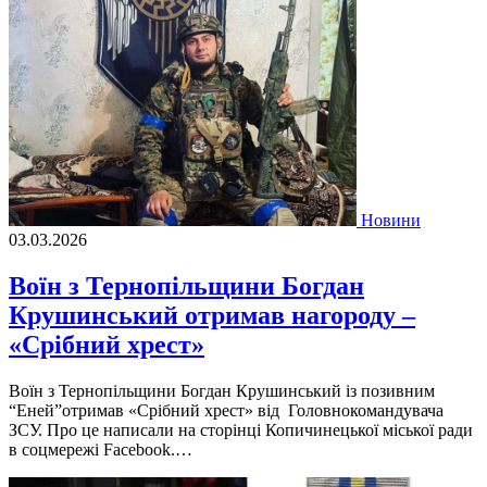
Новини
03.03.2026
Воїн з Тернопільщини Богдан
Крушинський отримав нагороду –
«Срібний хрест»
Воїн з Тернопільщини Богдан Крушинський із позивним
“Еней”отримав «Срібний хрест» від Головнокомандувача
ЗСУ. Про це написали на сторінці Копичинецької міської ради
в соцмережі Facebook.…