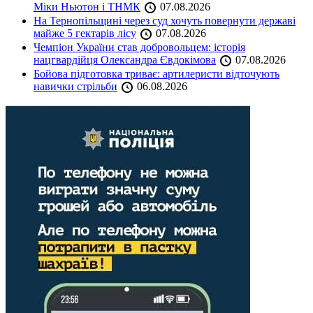
Міки Ньютон і ТНМК
07.08.2026
На Тернопільщині через суд хочуть повернути державі
майже 5 гектарів лісу
07.08.2026
Чемпіон України став добровольцем: історія
нацгвардійця Олександра Євдокімова
07.08.2026
Бойова підготовка триває: артилеристи відточують
навички стрільби
06.08.2026