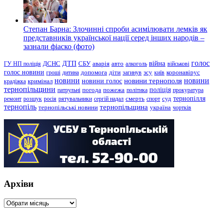
Степан Барна: Злочинні спроби асимілювати лемків як
представників української нації серед інших народів –
зазнали фіаско (фото)
голос
війна
ДТП
ГУ НП поліція
ДСНС
СБУ
аварія
авто
алкоголь
військові
голос новини
зсу
гроші
дитина
допомога
діти
загинув
київ
коронавірус
новини
новини тернополя
новини
новини голос
кримінал
крадіжка
тернопільщини
поліція
патрульні
погода
пожежа
політика
прокуратура
тернопілля
суд
ремонт
розшук
росія
рятувальники
сергій надал
смерть
спорт
тернопіль
тернопільщина
україна
тернопільські новини
чортків
Архіви
Архіви