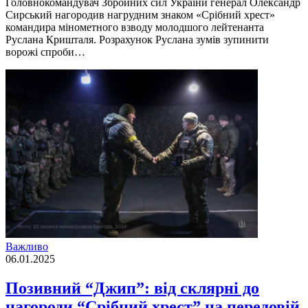
Головнокомандувач Збройних сил України генерал Олександр
Сирський нагородив нагрудним знаком «Срібний хрест»
командира мінометного взводу молодшого лейтенанта
Руслана Кришталя. Розрахунок Руслана зумів зупинити
ворожі спроби…
Важливо
06.01.2025
Позивний “Джип”: від склярні до
нагороди “Срібний хрест” на передовій