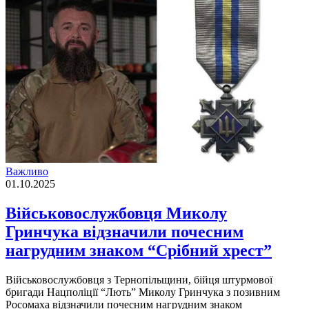
Важливо
01.10.2025
Військовослужбовця Миколу
Гринчука відзначили почесним
нагрудним знаком “Срібний хрест”
Військовослужбовця з Тернопільщини, бійця штурмової
бригади Нацполіції “Лють” Миколу Гринчука з позивним
Росомаха відзначили почесним нагрудним знаком