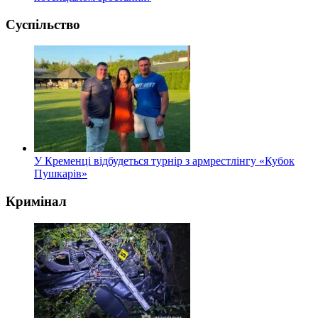
Суспільство
У Кременці відбудеться турнір з армрестлінгу «Кубок
Пушкарів»
Кримінал