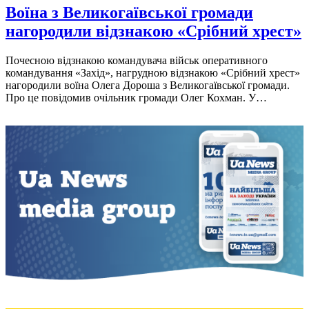
Воїна з Великогаївської громади
нагородили відзнакою «Срібний хрест»
Почесною відзнакою командувача військ оперативного
командування «Захід», нагрудною відзнакою «Срібний хрест»
нагородили воїна Олега Дороша з Великогаївської громади.
Про це повідомив очільник громади Олег Кохман. У…