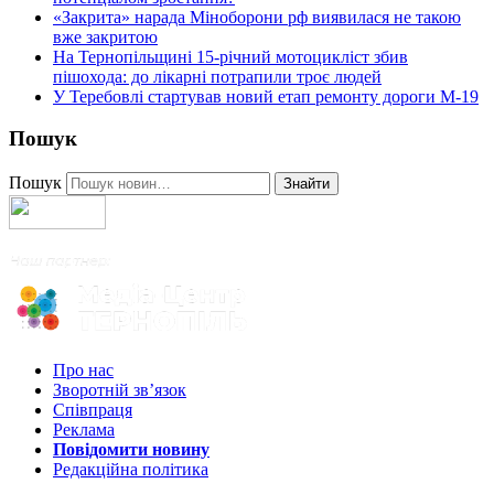
«Закрита» нарада Міноборони рф виявилася не такою
вже закритою
На Тернопільщині 15-річний мотоцикліст збив
пішохода: до лікарні потрапили троє людей
У Теребовлі стартував новий етап ремонту дороги М-19
Пошук
Пошук
Знайти
Про нас
Зворотній зв’язок
Співпраця
Реклама
Повідомити новину
Редакційна політика