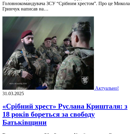
Головнокомандувача ЗСУ “Срібним хрестом”. Про це Микола
Гринчук написав на…
Актуально!
31.03.2025
«Срібний хрест» Руслана Кришталя: з
18 років бореться за свободу
Батьківщини