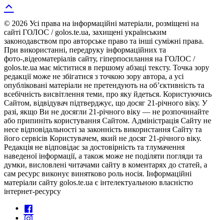
© 2026 Усі права на інформаційні матеріали, розміщені на
сайті ГОЛОС / golos.te.ua, захищені українським
законодавством про авторське право та інші суміжні права.
При використанні, передруку інформаційних та
фото-,відеоматеріалів сайту, гіперпосилання на ГОЛОС /
golos.te.ua має міститися в першому абзаці тексту. Точка зору
редакції може не збігатися з точкою зору автора, а усі
опубліковані матеріали не претендують на об’єктивність та
всебічність висвітлення теми, про яку йдеться. Користуючись
Сайтом, відвідувач підтверджує, що досяг 21-річного віку. У
разі, якщо Ви не досягли 21-річного віку — не розпочинайте
або припиніть користування Сайтом. Адміністрація Сайту не
несе відповідальності за законність використання Сайту та
його сервісів Користувачем, який не досяг 21-річного віку.
Редакція не відповідає за достовірність та тлумачення
наведеної інформації, а також може не поділяти погляди та
думки, висловлені читачами сайту в коментарях до статей, а
сам ресурс виконує винятково роль носія. Інформаційні
матеріали сайту golos.te.ua є інтелектуальною власністю
інтернет-ресурсу