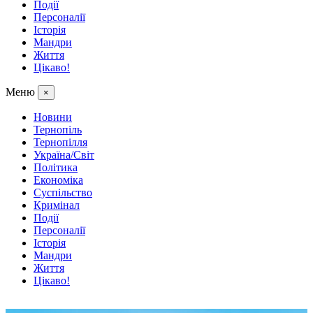
Події
Персоналії
Історія
Мандри
Життя
Цікаво!
Меню
×
Новини
Тернопіль
Тернопілля
Україна/Світ
Політика
Економіка
Суспільство
Кримінал
Події
Персоналії
Історія
Мандри
Життя
Цікаво!