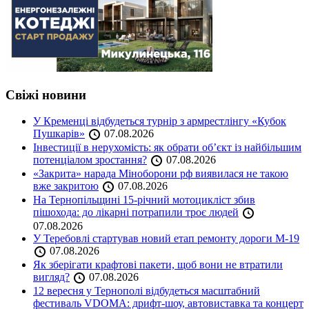
Свіжі новини
У Кременці відбудеться турнір з армрестлінгу «Кубок
Пушкарів»
07.08.2026
Інвестиції в нерухомість: як обрати об’єкт із найбільшим
потенціалом зростання?
07.08.2026
«Закрита» нарада Міноборони рф виявилася не такою
вже закритою
07.08.2026
На Тернопільщині 15-річний мотоцикліст збив
пішохода: до лікарні потрапили троє людей
07.08.2026
У Теребовлі стартував новий етап ремонту дороги М-19
07.08.2026
Як зберігати крафтові пакети, щоб вони не втратили
вигляд?
07.08.2026
12 вересня у Тернополі відбудеться масштабний
фестиваль VDOMA: дрифт-шоу, автовиставка та концерт