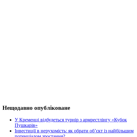
Нещодавно опубліковане
У Кременці відбудеться турнір з армрестлінгу «Кубок
Пушкарів»
Інвестиції в нерухомість: як обрати об’єкт із найбільшим
потенціалом зростання?