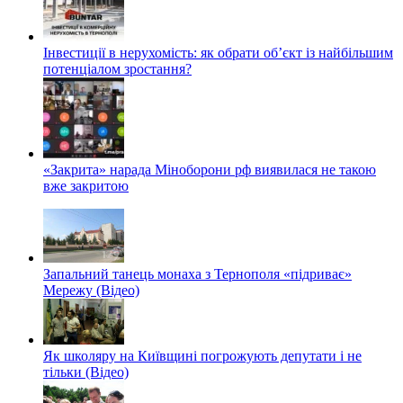
Інвестиції в нерухомість: як обрати об’єкт із найбільшим
потенціалом зростання?
«Закрита» нарада Міноборони рф виявилася не такою
вже закритою
Запальний танець монаха з Тернополя «підриває»
Мережу (Відео)
Як школяру на Київщині погрожують депутати і не
тільки (Відео)