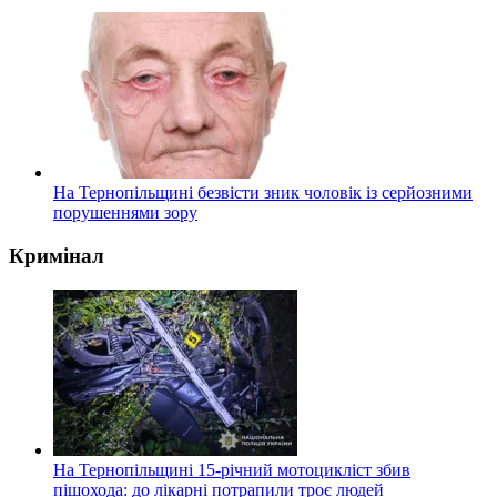
На Тернопільщині безвісти зник чоловік із серйозними
порушеннями зору
Кримінал
На Тернопільщині 15-річний мотоцикліст збив
пішохода: до лікарні потрапили троє людей