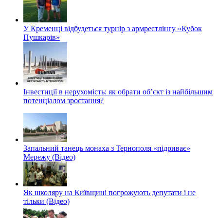
У Кременці відбудеться турнір з армрестлінгу «Кубок
Пушкарів»
Інвестиції в нерухомість: як обрати об’єкт із найбільшим
потенціалом зростання?
Запальний танець монаха з Тернополя «підриває»
Мережу (Відео)
Як школяру на Київщині погрожують депутати і не
тільки (Відео)