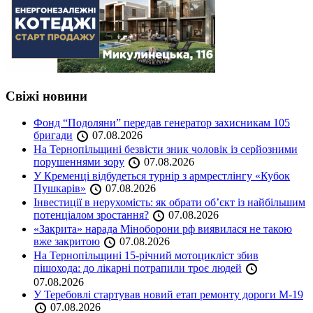
Свіжі новини
Фонд “Подоляни” передав генератор захисникам 105
бригади
07.08.2026
На Тернопільщині безвісти зник чоловік із серйозними
порушеннями зору
07.08.2026
У Кременці відбудеться турнір з армрестлінгу «Кубок
Пушкарів»
07.08.2026
Інвестиції в нерухомість: як обрати об’єкт із найбільшим
потенціалом зростання?
07.08.2026
«Закрита» нарада Міноборони рф виявилася не такою
вже закритою
07.08.2026
На Тернопільщині 15-річний мотоцикліст збив
пішохода: до лікарні потрапили троє людей
07.08.2026
У Теребовлі стартував новий етап ремонту дороги М-19
07.08.2026