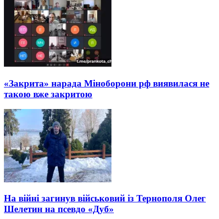
«Закрита» нарада Міноборони рф виявилася не
такою вже закритою
На війні загинув військовий із Тернополя Олег
Шелетин на псевдо «Дуб»