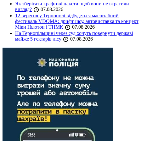
Як зберігати крафтові пакети, щоб вони не втратили
вигляд?
07.08.2026
12 вересня у Тернополі відбудеться масштабний
фестиваль VDOMA: дрифт-шоу, автовиставка та концерт
Міки Ньютон і ТНМК
07.08.2026
На Тернопільщині через суд хочуть повернути державі
майже 5 гектарів лісу
07.08.2026