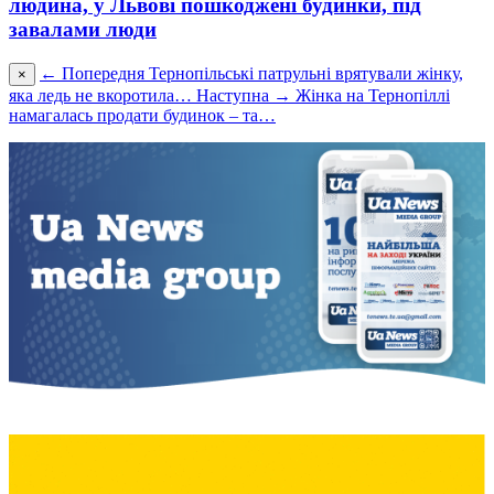
людина, у Львові пошкоджені будинки, під
завалами люди
← Попередня
Тернопільські патрульні врятували жінку,
×
яка ледь не вкоротила…
Наступна →
Жінка на Тернопіллі
намагалась продати будинок – та…