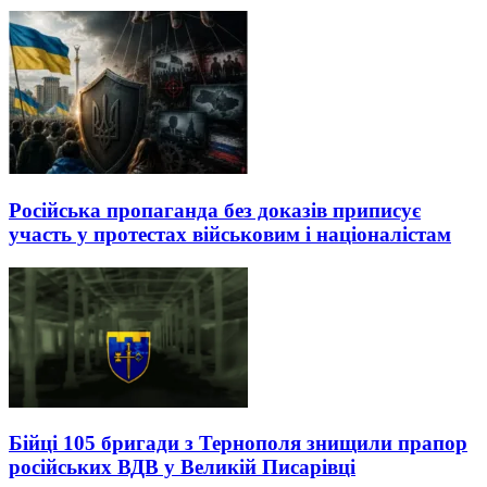
Російська пропаганда без доказів приписує
участь у протестах військовим і націоналістам
Бійці 105 бригади з Тернополя знищили прапор
російських ВДВ у Великій Писарівці