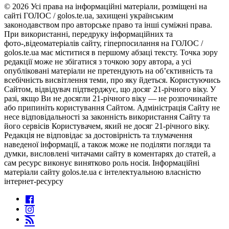
© 2026 Усі права на інформаційні матеріали, розміщені на
сайті ГОЛОС / golos.te.ua, захищені українським
законодавством про авторське право та інші суміжні права.
При використанні, передруку інформаційних та
фото-,відеоматеріалів сайту, гіперпосилання на ГОЛОС /
golos.te.ua має міститися в першому абзаці тексту. Точка зору
редакції може не збігатися з точкою зору автора, а усі
опубліковані матеріали не претендують на об’єктивність та
всебічність висвітлення теми, про яку йдеться. Користуючись
Сайтом, відвідувач підтверджує, що досяг 21-річного віку. У
разі, якщо Ви не досягли 21-річного віку — не розпочинайте
або припиніть користування Сайтом. Адміністрація Сайту не
несе відповідальності за законність використання Сайту та
його сервісів Користувачем, який не досяг 21-річного віку.
Редакція не відповідає за достовірність та тлумачення
наведеної інформації, а також може не поділяти погляди та
думки, висловлені читачами сайту в коментарях до статей, а
сам ресурс виконує винятково роль носія. Інформаційні
матеріали сайту golos.te.ua є інтелектуальною власністю
інтернет-ресурсу