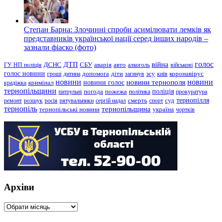
Степан Барна: Злочинні спроби асимілювати лемків як
представників української нації серед інших народів –
зазнали фіаско (фото)
голос
війна
ДТП
ГУ НП поліція
ДСНС
СБУ
аварія
авто
алкоголь
військові
голос новини
зсу
гроші
дитина
допомога
діти
загинув
київ
коронавірус
новини
новини тернополя
новини
новини голос
кримінал
крадіжка
тернопільщини
поліція
патрульні
погода
пожежа
політика
прокуратура
тернопілля
суд
ремонт
розшук
росія
рятувальники
сергій надал
смерть
спорт
тернопіль
тернопільщина
україна
тернопільські новини
чортків
Архіви
Архіви