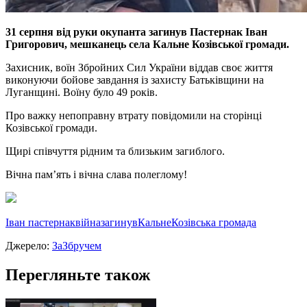
31 серпня вiд руки окупанта загинув Пастернак Iван
Григорович, мешканець села Кальне Козiвської громади.
Захисник, воїн Збройних Сил України вiддав своє життя
виконуючи бойове завдання iз захисту Батькiвщини на
Луганщинi. Воїну було 49 рокiв.
Про важку непоправну втрату повiдомили на сторiнцi
Козiвської громади.
Щирi спiвчуття рiдним та близьким загиблого.
Вiчна пам’ять i вiчна слава полеглому!
Іван пастернак
війна
загинув
Кальне
Козівська громада
Джерело:
ЗаЗбручем
Перегляньте також