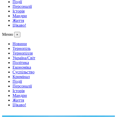
Події
Персоналії
Історія
Мандри
Життя
Цікаво!
Меню
×
Новини
Тернопіль
Тернопілля
Україна/Світ
Політика
Економіка
Суспільство
Кримінал
Події
Персоналії
Історія
Мандри
Життя
Цікаво!