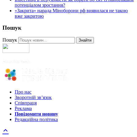
потенціалом зростання?
«Закрита» нарада Міноборони рф виявилася не такою
вже закритою
Пошук
Пошук
Знайти
Про нас
Зворотній зв’язок
Співпраця
Реклама
Повідомити новину
Редакційна політика