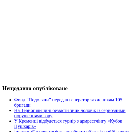
Нещодавно опубліковане
Фонд “Подоляни” передав генератор захисникам 105
бригади
На Тернопільщині безвісти зник чоловік із серйозними
порушеннями зору
У Кременці відбудеться турнір з армрестлінгу «Кубок
Пушкарів»
Інвестиції в нерухомість: як обрати об’єкт із найбільшим