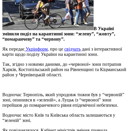
В Україні
змінили поділ на карантинні зони: “зелену”, “жовту”,
“помаранчеву” та “червону”.
Як передає
Укрінформ
, про це
свідчать
дані з інтерактивної
карти щодо поділу України на карантинні зони.
Так, згідно з новими даними, до «червоної» зони потрапив
Харків, Костопільський район на Рівненщині та Кіцманський
район у Чернівецькій області.
Водночас Тернопіль, який упродовж тижня був у “червоній”
зоні, опинився в «зеленій», а Луцьк із “червоної” зони
перейшов до помаранчевого рівня епідемічної небезпеки.
Водночас місто Київ та Київська область залишаються у
“зеленій” зоні.
Як повідомлялося, Кабінет міністрів змінив правила