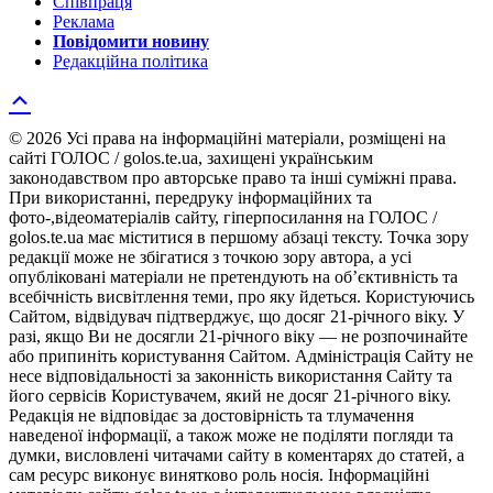
Співпраця
Реклама
Повідомити новину
Редакційна політика
© 2026 Усі права на інформаційні матеріали, розміщені на
сайті ГОЛОС / golos.te.ua, захищені українським
законодавством про авторське право та інші суміжні права.
При використанні, передруку інформаційних та
фото-,відеоматеріалів сайту, гіперпосилання на ГОЛОС /
golos.te.ua має міститися в першому абзаці тексту. Точка зору
редакції може не збігатися з точкою зору автора, а усі
опубліковані матеріали не претендують на об’єктивність та
всебічність висвітлення теми, про яку йдеться. Користуючись
Сайтом, відвідувач підтверджує, що досяг 21-річного віку. У
разі, якщо Ви не досягли 21-річного віку — не розпочинайте
або припиніть користування Сайтом. Адміністрація Сайту не
несе відповідальності за законність використання Сайту та
його сервісів Користувачем, який не досяг 21-річного віку.
Редакція не відповідає за достовірність та тлумачення
наведеної інформації, а також може не поділяти погляди та
думки, висловлені читачами сайту в коментарях до статей, а
сам ресурс виконує винятково роль носія. Інформаційні