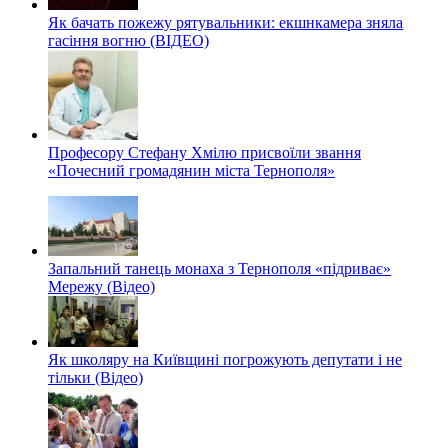
Як бачать пожежу рятувальники: екшнкамера зняла
гасіння вогню (ВІДЕО)
Професору Стефану Хмілю присвоїли звання
«Почесний громадянин міста Тернополя»
Запальний танець монаха з Тернополя «підриває»
Мережу (Відео)
Як школяру на Київщині погрожують депутати і не
тільки (Відео)