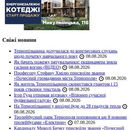
Свіжі новини
Тернопільщина долучилася до конгресових слухань
щодо початку навчального року
08.08.2026
Як бачать пожежу рятувальники: екшнкамера зняла
гасіння вогню (ВІДЕО)
08.08.2026
Професору Стефану Хмілю присвоїли звання
«Почесний громадянин міста Тернополя»
08.08.2026
Як житель Тернопільщини скористався грантом і 15
років створює текстиль
08.08.2026
Ігор Гуда отримав відзнаку «Візіонер сучасної
будівельної галузі»
08.08.2026
На Тернопільщині у вихідні буде до 28 градусів тепла
08.08.2026
Тролейбусний парк Тернополя поповнився ще 8 новими
тролейбусами «Електрон»
07.08.2026
Кардиналу Миколі Бичку присвоїли звання «Почесний