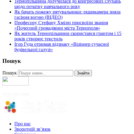
Тернопільщина долучилася до конгресових слухань
щодо початку навчального року
Як бачать пожежу рятувальники: екшнкамера зняла
гасіння вогню (ВІДЕО)
Професору Стефану Хмілю присвоїли звання
«Почесний громадянин міста Тернополя»
Як житель Тернопільщини скористався грантом і 15
років створює текстиль
Ігор Гуда отримав відзнаку «Візіонер сучасної
будівельної галузі»
Пошук
Пошук
Знайти
Про нас
Зворотній зв’язок