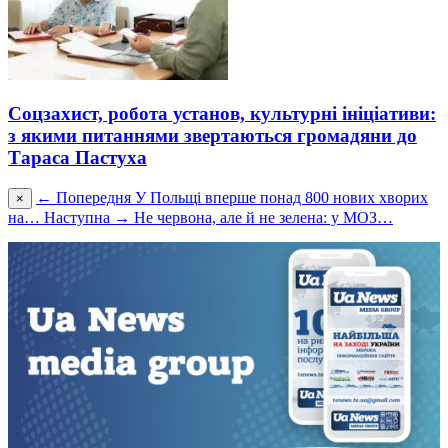
Соцзахист, робота установ, культурні ініціативи:
з якими питаннями звертаються громадяни до
Тараса Пастуха
← Попередня
У Польщі вперше понад 800 нових хворих
×
на…
Наступна →
Не червона, але й не зелена: у МОЗ…