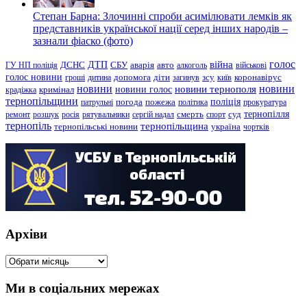
Степан Барна: Злочинні спроби асимілювати лемків як
представників української нації серед інших народів –
зазнали фіаско (фото)
голос
війна
ДТП
ГУ НП поліція
ДСНС
СБУ
аварія
авто
алкоголь
військові
голос новини
зсу
гроші
дитина
допомога
діти
загинув
київ
коронавірус
новини
новини тернополя
новини
новини голос
кримінал
крадіжка
тернопільщини
поліція
патрульні
погода
пожежа
політика
прокуратура
тернопілля
суд
ремонт
розшук
росія
рятувальники
сергій надал
смерть
спорт
тернопіль
тернопільщина
україна
тернопільські новини
чортків
Архіви
Архіви
Ми в соціальних мережах