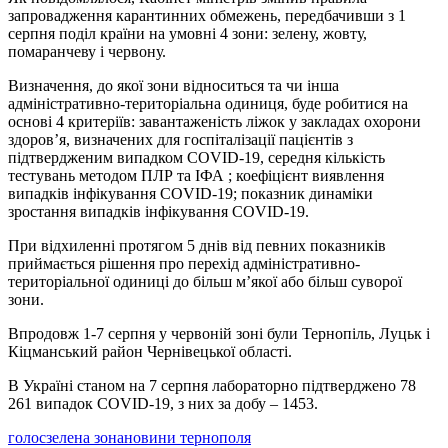
запровадження карантинних обмежень, передбачивши з 1
серпня поділ країни на умовні 4 зони: зелену, жовту,
помаранчеву і червону.
Визначення, до якої зони відноситься та чи інша
адміністративно-територіальна одиниця, буде робитися на
основі 4 критеріїв: завантаженість ліжок у закладах охорони
здоров’я, визначених для госпіталізації пацієнтів з
підтвердженим випадком COVID-19, середня кількість
тестувань методом ПЛР та ІФА ; коефіцієнт виявлення
випадків інфікування COVID-19; показник динаміки
зростання випадків інфікування COVID-19.
При відхиленні протягом 5 днів від певних показників
приймається рішення про перехід адміністративно-
територіальної одиниці до більш м’якої або більш суворої
зони.
Впродовж 1-7 серпня у червоній зоні були Тернопіль, Луцьк і
Кіцманський район Чернівецької області.
В Україні станом на 7 серпня лабораторно підтверджено 78
261 випадок COVID-19, з них за добу – 1453.
голос
зелена зона
новини тернополя