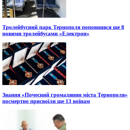
Тролейбусний парк Тернополя поповнився ще 8
новими тролейбусами «Електрон»
Звання «Почесний громадянин міста Тернополя»
посмертно присвоїли ще 13 воїнам