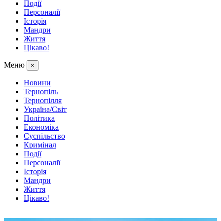
Події
Персоналії
Історія
Мандри
Життя
Цікаво!
Меню
×
Новини
Тернопіль
Тернопілля
Україна/Світ
Політика
Економіка
Суспільство
Кримінал
Події
Персоналії
Історія
Мандри
Життя
Цікаво!