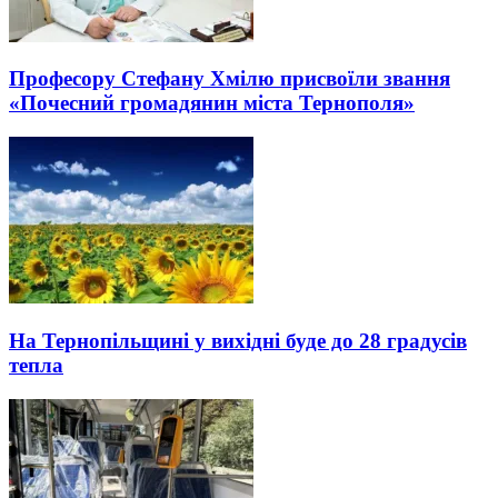
Професору Стефану Хмілю присвоїли звання
«Почесний громадянин міста Тернополя»
На Тернопільщині у вихідні буде до 28 градусів
тепла