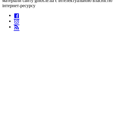
матеріали сайту golos.te.ua є інтелектуальною власністю
інтернет-ресурсу