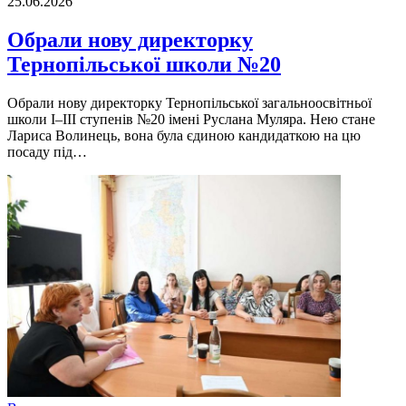
25.06.2026
Обрали нову директорку
Тернопільської школи №20
Обрали нову директорку Тернопільської загальноосвітньої
школи І–ІІІ ступенів №20 імені Руслана Муляра. Нею стане
Лариса Волинець, вона була єдиною кандидаткою на цю
посаду під…