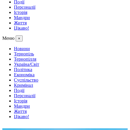
Події
Персоналії
Історія
Мандри
Життя
Цікаво!
Меню
×
Новини
Тернопіль
Тернопілля
Україна/Світ
Політика
Економіка
Суспільство
Кримінал
Події
Персоналії
Історія
Мандри
Життя
Цікаво!