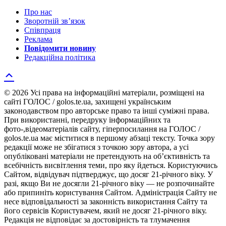
Про нас
Зворотній зв’язок
Співпраця
Реклама
Повідомити новину
Редакційна політика
© 2026 Усі права на інформаційні матеріали, розміщені на
сайті ГОЛОС / golos.te.ua, захищені українським
законодавством про авторське право та інші суміжні права.
При використанні, передруку інформаційних та
фото-,відеоматеріалів сайту, гіперпосилання на ГОЛОС /
golos.te.ua має міститися в першому абзаці тексту. Точка зору
редакції може не збігатися з точкою зору автора, а усі
опубліковані матеріали не претендують на об’єктивність та
всебічність висвітлення теми, про яку йдеться. Користуючись
Сайтом, відвідувач підтверджує, що досяг 21-річного віку. У
разі, якщо Ви не досягли 21-річного віку — не розпочинайте
або припиніть користування Сайтом. Адміністрація Сайту не
несе відповідальності за законність використання Сайту та
його сервісів Користувачем, який не досяг 21-річного віку.
Редакція не відповідає за достовірність та тлумачення