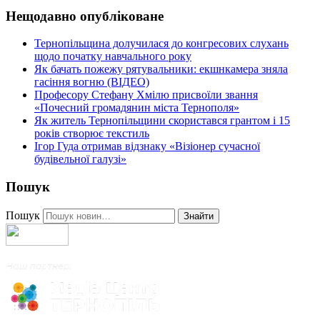
Нещодавно опубліковане
Тернопільщина долучилася до конгресових слухань
щодо початку навчального року
Як бачать пожежу рятувальники: екшнкамера зняла
гасіння вогню (ВІДЕО)
Професору Стефану Хмілю присвоїли звання
«Почесний громадянин міста Тернополя»
Як житель Тернопільщини скористався грантом і 15
років створює текстиль
Ігор Гуда отримав відзнаку «Візіонер сучасної
будівельної галузі»
Пошук
Пошук
Знайти