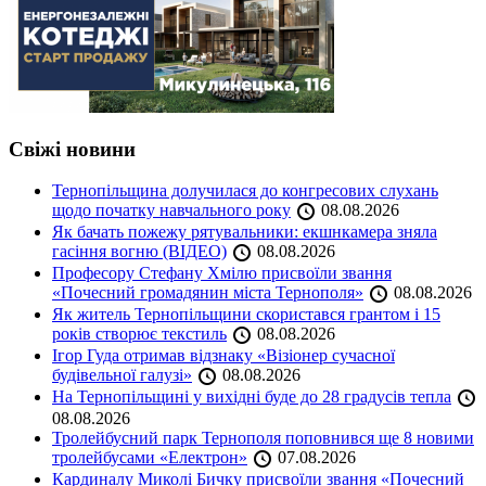
Свіжі новини
Тернопільщина долучилася до конгресових слухань
щодо початку навчального року
08.08.2026
Як бачать пожежу рятувальники: екшнкамера зняла
гасіння вогню (ВІДЕО)
08.08.2026
Професору Стефану Хмілю присвоїли звання
«Почесний громадянин міста Тернополя»
08.08.2026
Як житель Тернопільщини скористався грантом і 15
років створює текстиль
08.08.2026
Ігор Гуда отримав відзнаку «Візіонер сучасної
будівельної галузі»
08.08.2026
На Тернопільщині у вихідні буде до 28 градусів тепла
08.08.2026
Тролейбусний парк Тернополя поповнився ще 8 новими
тролейбусами «Електрон»
07.08.2026
Кардиналу Миколі Бичку присвоїли звання «Почесний