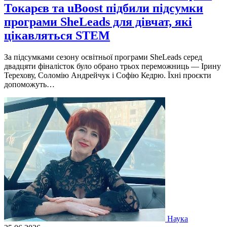
Токарєв та uBoost підбили підсумки
програми SheLeads для дівчат, які
цікавляться STEM
За підсумками сезону освітньої програми SheLeads серед
двадцяти фіналісток було обрано трьох переможниць — Ірину
Терехову, Соломію Андрейчук і Софію Кедрю. Їхні проєкти
допоможуть…
Наука