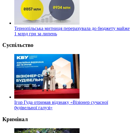
Тернопільська митниця перерахувала до бюджету майже
1 млрд грн за липень
Суспільство
Ігор Гуда отримав відзнаку «Візіонер сучасної
будівельної галузі»
Кримінал