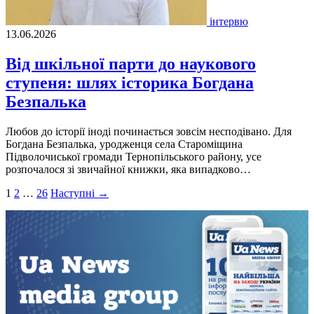
інтервю
13.06.2026
Від шкільної парти до наукового
ступеня: шлях історика Богдана
Безпалька
Любов до історії іноді починається зовсім несподівано. Для
Богдана Безпалька, уродженця села Староміщина
Підволочиської громади Тернопільського району, усе
розпочалося зі звичайної книжки, яка випадково…
Пагінація
1
2
…
26
Наступні →
записів