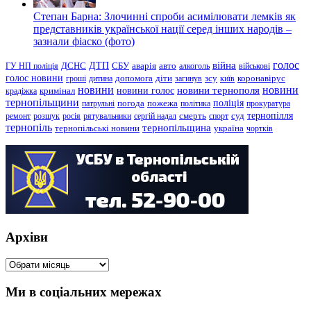
Степан Барна: Злочинні спроби асимілювати лемків як
представників української нації серед інших народів –
зазнали фіаско (фото)
голос
війна
ДТП
ГУ НП поліція
ДСНС
СБУ
аварія
авто
алкоголь
військові
голос новини
зсу
гроші
дитина
допомога
діти
загинув
київ
коронавірус
новини
новини тернополя
новини
новини голос
кримінал
крадіжка
тернопільщини
поліція
патрульні
погода
пожежа
політика
прокуратура
тернопілля
суд
ремонт
розшук
росія
рятувальники
сергій надал
смерть
спорт
тернопіль
тернопільщина
україна
тернопільські новини
чортків
Архіви
Архіви
Ми в соціальних мережах