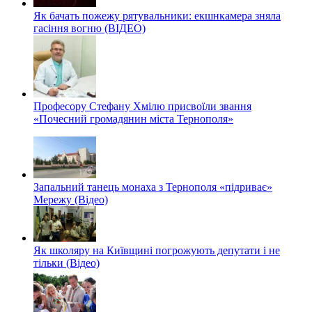
Як бачать пожежу рятувальники: екшнкамера зняла
гасіння вогню (ВІДЕО)
Професору Стефану Хмілю присвоїли звання
«Почесний громадянин міста Тернополя»
Запальний танець монаха з Тернополя «підриває»
Мережу (Відео)
Як школяру на Київщині погрожують депутати і не
тільки (Відео)