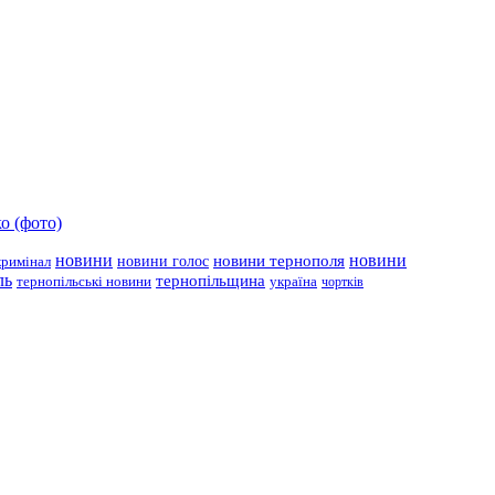
о (фото)
новини
новини тернополя
новини
новини голос
кримінал
ль
тернопільщина
україна
тернопільські новини
чортків