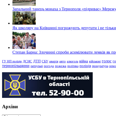
Запальний танець монаха з Тернополя «підриває» Мережу
Як школяру на Київщині погрожують депутати і не тільки
Степан Барна: Злочинні спроби асимілювати лемків як пред
голос
війна
г
ДТП
ГУ НП поліція
ДСНС
СБУ
аварія
авто
алкоголь
військові
тернопільщини
поліція
патрульні
погода
пожежа
політика
прокуратура
ремо
Архіви