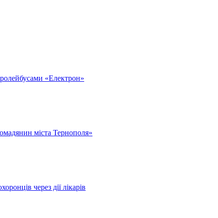
тролейбусами «Електрон»
омадянин міста Тернополя»
оронців через дії лікарів