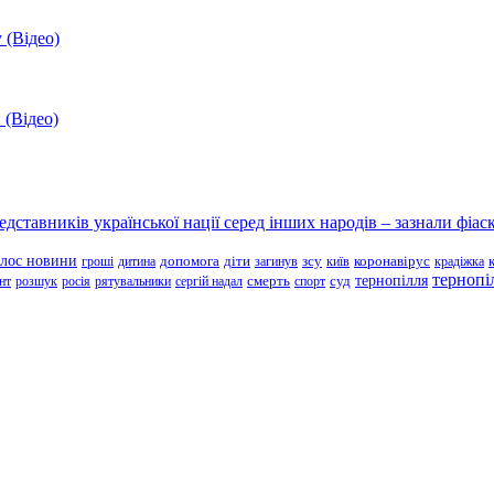
 (Відео)
 (Відео)
ставників української нації серед інших народів – зазнали фіаск
олос новини
зсу
гроші
дитина
допомога
діти
загинув
київ
коронавірус
крадіжка
тернопі
тернопілля
суд
нт
розшук
росія
рятувальники
сергій надал
смерть
спорт