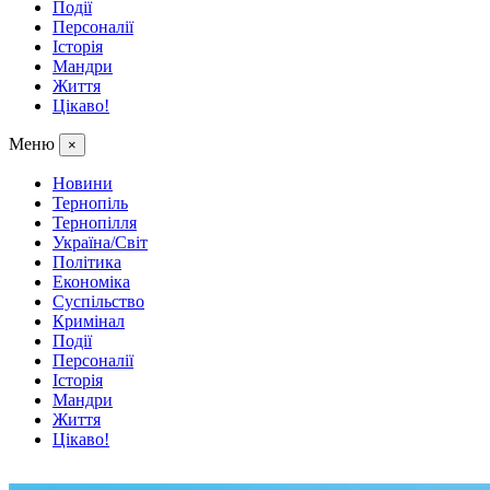
Події
Персоналії
Історія
Мандри
Життя
Цікаво!
Меню
×
Новини
Тернопіль
Тернопілля
Україна/Світ
Політика
Економіка
Суспільство
Кримінал
Події
Персоналії
Історія
Мандри
Життя
Цікаво!