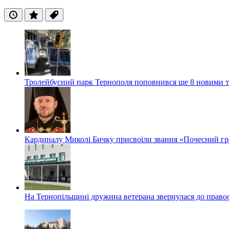
Останні
Популярні
Теги
Тролейбусний парк Тернополя поповнився ще 8 новими 
Кардиналу Миколі Бичку присвоїли звання «Почесний гр
На Тернопільщині дружина ветерана звернулася до правоох