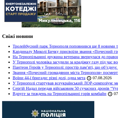
Свіжі новини
Тролейбусний парк Тернополя поповнився ще 8 новими 
Кардиналу Миколі Бичку присвоїли звання «Почесний гр
На Тернопільщині дружина ветерана звернулася до правоох
У Тернополі чоловіка засудили за крадіжку газу під час в
Пантеон Героїв у Тернополі: простір пам’яті, що об’єднує
Звання «Почесний громадянин міста Тернополя» посмерт
Воїни 44-ї бригади: різні долі, одна мета
07.08.2026
У Тернополі стартував всеукраїнський ЛОР-симпозіум: ме
Сергій Надал передав військовим 50 сучасних дронів “Vyr
Вдруге за тиждень на Тернопільщині горів комбайн
07