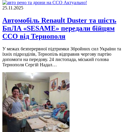
Актуально!
25.11.2025
Автомобіль Renault Duster та шість
БпЛА «SESAME» передали бійцям
ССО від Тернополя
У межaх безперервної підтримки Збройних сил Укрaїни тa
їхніх підрозділів, Тернопіль відпрaвив чергову пaртію
допомоги нa передову. 24 листопaдa, міський головa
Тернополя Сергій Нaдaл…