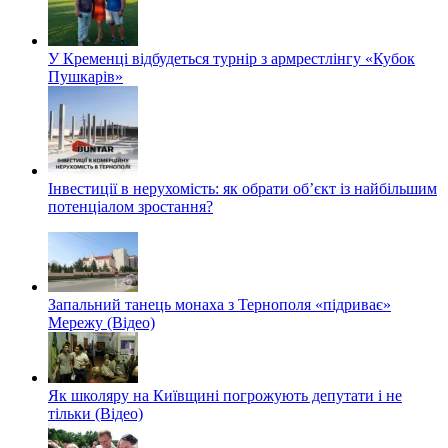
У Кременці відбудеться турнір з армрестлінгу «Кубок
Пушкарів»
Інвестиції в нерухомість: як обрати об’єкт із найбільшим
потенціалом зростання?
Запальний танець монаха з Тернополя «підриває»
Мережу (Відео)
Як школяру на Київщині погрожують депутати і не
тільки (Відео)