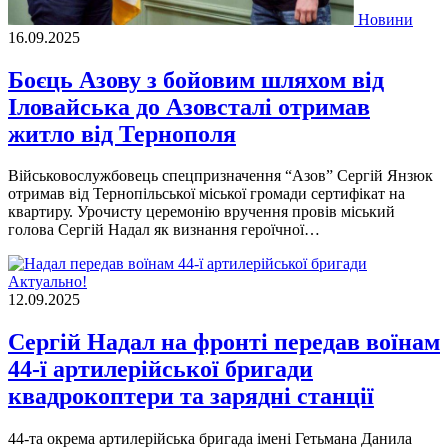
Новини
16.09.2025
Боєць Азову з бойовим шляхом від
Іловайська до Азовсталі отримав
житло від Тернополя
Військовослужбовець спецпризначення “Азов” Сергій Янзюк
отримав від Тернопільської міської громади сертифікат на
квартиру. Урочисту церемонію вручення провів міський
голова Сергій Надал як визнання героїчної…
Актуально!
12.09.2025
Сергій Надал на фронті передав воїнам
44-ї артилерійської бригади
квадрокоптери та зарядні станції
44-та окрема артилерійська бригада імені Гетьмана Данила