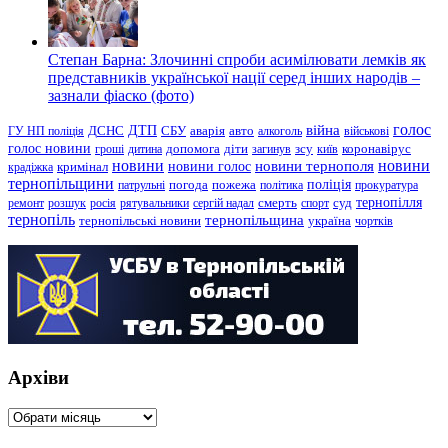
Степан Барна: Злочинні спроби асимілювати лемків як
представників української нації серед інших народів –
зазнали фіаско (фото)
голос
війна
ДТП
ГУ НП поліція
ДСНС
СБУ
аварія
авто
алкоголь
військові
голос новини
зсу
гроші
дитина
допомога
діти
загинув
київ
коронавірус
новини
новини тернополя
новини
новини голос
кримінал
крадіжка
тернопільщини
поліція
патрульні
погода
пожежа
політика
прокуратура
тернопілля
суд
ремонт
розшук
росія
рятувальники
сергій надал
смерть
спорт
тернопіль
тернопільщина
україна
тернопільські новини
чортків
Архіви
Архіви