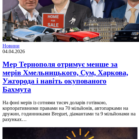
Новини
04.04.2026
Мер Тернополя отримує менше за
мерів Хмельницького, Сум, Харкова,
Ужгорода і навіть окупованого
Бахмута
На фоні мерів із сотнями тисяч доларів готівкою,
корпоративними правами на 70 мільйонів, автопарками на
дружин, годинниками Breguet, діамантами та 9 мільйонами на
рахунках…