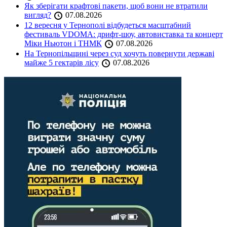
Як зберігати крафтові пакети, щоб вони не втратили
вигляд?
07.08.2026
12 вересня у Тернополі відбудеться масштабний
фестиваль VDOMA: дрифт-шоу, автовиставка та концерт
Міки Ньютон і ТНМК
07.08.2026
На Тернопільщині через суд хочуть повернути державі
майже 5 гектарів лісу
07.08.2026