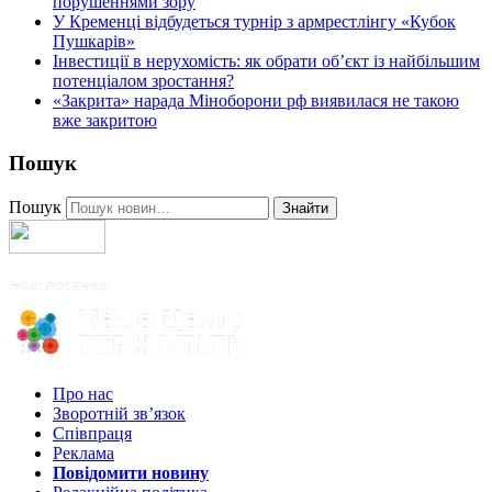
порушеннями зору
У Кременці відбудеться турнір з армрестлінгу «Кубок
Пушкарів»
Інвестиції в нерухомість: як обрати об’єкт із найбільшим
потенціалом зростання?
«Закрита» нарада Міноборони рф виявилася не такою
вже закритою
Пошук
Пошук
Знайти
Про нас
Зворотній зв’язок
Співпраця
Реклама
Повідомити новину