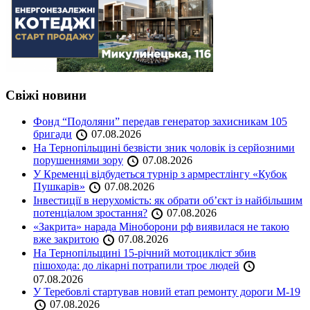
Свіжі новини
Фонд “Подоляни” передав генератор захисникам 105
бригади
07.08.2026
На Тернопільщині безвісти зник чоловік із серйозними
порушеннями зору
07.08.2026
У Кременці відбудеться турнір з армрестлінгу «Кубок
Пушкарів»
07.08.2026
Інвестиції в нерухомість: як обрати об’єкт із найбільшим
потенціалом зростання?
07.08.2026
«Закрита» нарада Міноборони рф виявилася не такою
вже закритою
07.08.2026
На Тернопільщині 15-річний мотоцикліст збив
пішохода: до лікарні потрапили троє людей
07.08.2026
У Теребовлі стартував новий етап ремонту дороги М-19
07.08.2026