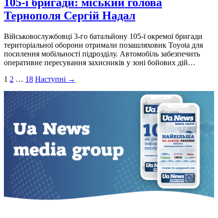
105-ї бригади: міський голова
Тернополя Сергій Надал
Військовослужбовці 3-го батальйону 105-ї окремої бригади
територіальної оборони отримали позашляховик Toyota для
посилення мобільності підрозділу. Автомобіль забезпечить
оперативне пересування захисників у зоні бойових дій…
Пагінація
1
2
…
18
Наступні →
записів