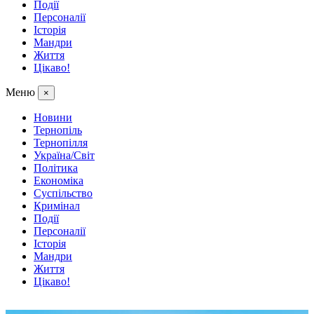
Події
Персоналії
Історія
Мандри
Життя
Цікаво!
Меню
×
Новини
Тернопіль
Тернопілля
Україна/Світ
Політика
Економіка
Суспільство
Кримінал
Події
Персоналії
Історія
Мандри
Життя
Цікаво!