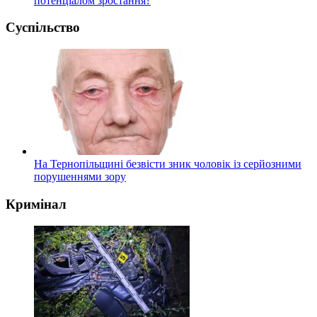
потенціалом зростання?
Суспільство
На Тернопільщині безвісти зник чоловік із серйозними
порушеннями зору
Кримінал