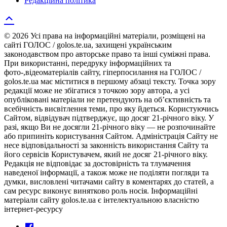
Редакційна політика
© 2026 Усі права на інформаційні матеріали, розміщені на
сайті ГОЛОС / golos.te.ua, захищені українським
законодавством про авторське право та інші суміжні права.
При використанні, передруку інформаційних та
фото-,відеоматеріалів сайту, гіперпосилання на ГОЛОС /
golos.te.ua має міститися в першому абзаці тексту. Точка зору
редакції може не збігатися з точкою зору автора, а усі
опубліковані матеріали не претендують на об’єктивність та
всебічність висвітлення теми, про яку йдеться. Користуючись
Сайтом, відвідувач підтверджує, що досяг 21-річного віку. У
разі, якщо Ви не досягли 21-річного віку — не розпочинайте
або припиніть користування Сайтом. Адміністрація Сайту не
несе відповідальності за законність використання Сайту та
його сервісів Користувачем, який не досяг 21-річного віку.
Редакція не відповідає за достовірність та тлумачення
наведеної інформації, а також може не поділяти погляди та
думки, висловлені читачами сайту в коментарях до статей, а
сам ресурс виконує винятково роль носія. Інформаційні
матеріали сайту golos.te.ua є інтелектуальною власністю
інтернет-ресурсу