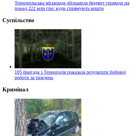
Тернопільська міськрада збільшила бюджет громади на
понад 222 млн грн: куди спрямують кошти
Суспільство
105 бригада з Тернополя показала результати бойової
роботи за тиждень
Кримінал