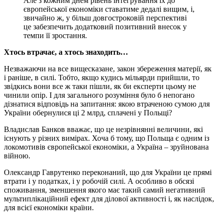
Але з кожним днем ​​рiвень iнтегрування їх до
європейської економiки ставатиме дедалi вищим, i,
звичайно ж, у бiльш довгостроковiй перспективi
це забезпечить додатковий позитивний внесок у
темпи її зростання.
Хтось втрачає, а хтось знаходить…
Незважаючи на все вищесказане, закон збереження матерiї, як
i ранiше, в силi. Тобто, якщо кудись мiльярди прийшли, то
звiдкись вони все ж таки пiшли, як би експерти цьому не
чинили опiр. I для загального розумiння було б непогано
дiзнатися вiдповiдь на запитання: якою втраченою сумою для
України обернулися цi 2 млрд, сплаченi у Польщi?
Владислав Банков вважає, що це незрiвняннi величини, якi
iснують у рiзних вимiрах. Хоча б тому, що Польща є одним iз
локомотивiв європейської економiки, а Україна – зруйнована
вiйною.
Олександр Гаврутенко переконаний, що для України це прямi
втрати i у податках, i у робочiй силi. А особливо в обсязi
споживання, зменшення якого має такий самий негативний
мультиплiкацiйний ефект для дiлової активностi i, як наслiдок,
для всiєї економiки країни.