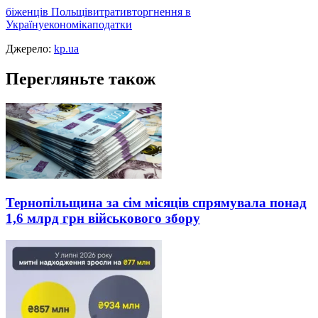
біженці
в Польщі
витрати
вторгнення в
Україну
економіка
податки
Джерело:
kp.ua
Перегляньте також
Тернопільщина за сім місяців спрямувала понад
1,6 млрд грн військового збору