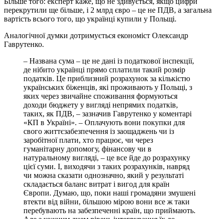
Бiльше того: експерт каже, що не здивується, якщо цифри
перекрутили ще бiльше, i 2 млрд євро – це не ПДВ, а загальна
вартiсть всього того, що українцi купили у Польщi.
Аналогiчної думки дотримується економiст Олександр
Гаврутенко.
– Названа сума – це не данi iз податкової iнспекцiї,
де нiбито українцi прямо сплатили такий розмiр
податкiв. Це приблизний розрахунок за кiлькiстю
українських бiженцiв, якi проживають у Польщi, з
яких через звичайне споживання формуються
доходи бюджету у виглядi непрямих податкiв,
таких, як ПДВ, – зазначив Гаврутенко у коментарi
«КП в Українi». – Оплачують вони покупки для
свого життєзабезпечення iз заощаджень чи iз
заробiтної плати, хто працює, чи через
гуманiтарну допомогу, фiнансову чи в
натуральному виглядi, – це все йде до розрахунку
цiєї суми. I, виходячи з таких розрахункiв, навряд
чи можна сказати однозначно, який у результатi
складається баланс витрат i вигод для країн
Європи. Думаю, що, поки нашi громадяни змушенi
втекти вiд вiйни, бiльшою мiрою вони все ж таки
перебувають на забезпеченнi країн, що приймають.