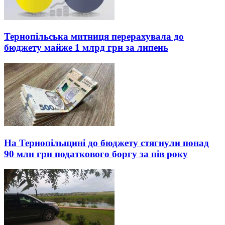
Тернопільська митниця перерахувала до
бюджету майже 1 млрд грн за липень
На Тернопільщині до бюджету стягнули понад
90 млн грн податкового боргу за пів року