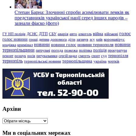
Степан Барна: Злочинні спроби асимілювати лемків як
представників української нації серед інших народів –
зазнали фіаско (фото)
голос
війна
ДТП
ГУ НП поліція
ДСНС
СБУ
аварія
авто
алкоголь
військові
голос новини
зсу
гроші
дитина
допомога
діти
загинув
київ
коронавірус
новини
новини тернополя
новини
новини голос
кримінал
крадіжка
тернопільщини
поліція
патрульні
погода
пожежа
політика
прокуратура
тернопілля
суд
ремонт
розшук
росія
рятувальники
сергій надал
смерть
спорт
тернопіль
тернопільщина
україна
тернопільські новини
чортків
Архіви
Архіви
Ми в соціальних мережах