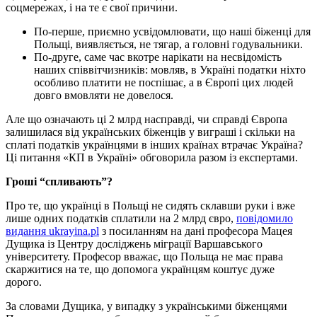
соцмережах, i на те є свої причини.
По-перше, приємно усвiдомлювати, що нашi бiженцi для
Польщi, виявляється, не тягар, а головнi годувальники.
По-друге, саме час вкотре нарiкати на несвiдомiсть
наших спiввiтчизникiв: мовляв, в Українi податки нiхто
особливо платити не поспiшає, а в Європi цих людей
довго вмовляти не довелося.
Але що означають цi 2 млрд насправдi, чи справдi Європа
залишилася вiд українських бiженцiв у виграшi i скiльки на
сплатi податкiв українцями в iнших країнах втрачає Україна?
Цi питання «КП в Українi» обговорила разом iз експертами.
Грошi “спливають”?
Про те, що українцi в Польщi не сидять склавши руки i вже
лише одних податкiв сплатили на 2 млрд євро,
повiдомило
видання ukrayina.pl
з посиланням на данi професора Мацея
Дущика iз Центру дослiджень мiграцiї Варшавського
унiверситету. Професор вважає, що Польща не має права
скаржитися на те, що допомога українцям коштує дуже
дорого.
За словами Дущика, у випадку з українськими бiженцями