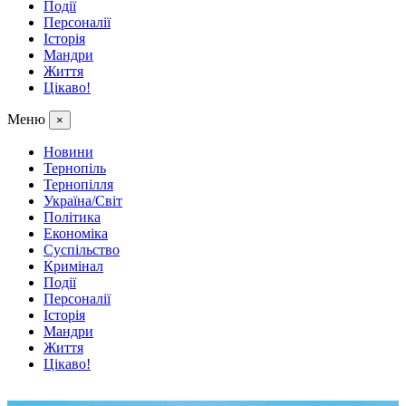
Події
Персоналії
Історія
Мандри
Життя
Цікаво!
Меню
×
Новини
Тернопіль
Тернопілля
Україна/Світ
Політика
Економіка
Суспільство
Кримінал
Події
Персоналії
Історія
Мандри
Життя
Цікаво!