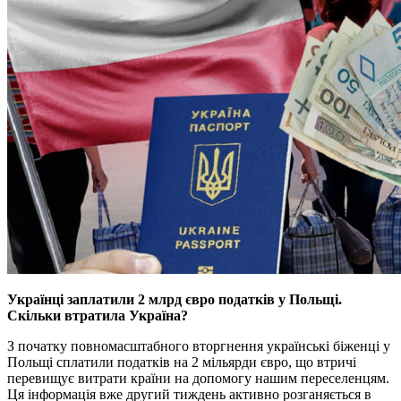
Українцi заплатили 2 млрд євро податкiв у Польщi.
Скiльки втратила Україна?
З початку повномасштабного вторгнення українськi бiженцi у
Польщi сплатили податкiв на 2 мiльярди євро, що втричi
перевищує витрати країни на допомогу нашим переселенцям.
Ця iнформацiя вже другий тиждень активно розганяється в