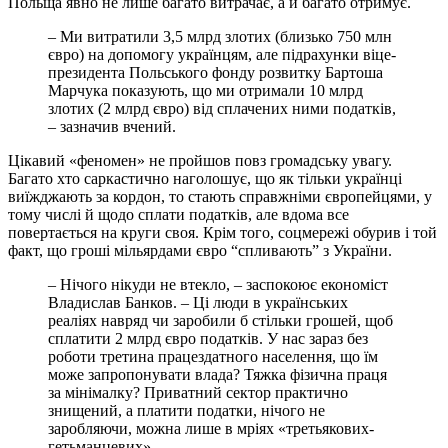
Польща явно не лише багато витрачає, а й багато отримує.
– Ми витратили 3,5 млрд злотих (близько 750 млн
євро) на допомогу українцям, але пiдрахунки вiце-
президента Польського фонду розвитку Бартоша
Марчука показують, що ми отримали 10 млрд
злотих (2 млрд євро) вiд сплачених ними податкiв,
– зазначив вчений.
Цiкавий «феномен» не пройшов повз громадську увагу.
Багато хто саркастично наголошує, що як тiльки українцi
виїжджають за кордон, то стають справжнiми європейцями, у
тому числi й щодо сплати податкiв, але вдома все
повертається на круги своя. Крiм того, соцмережi обурив i той
факт, що грошi мiльярдами євро “спливають” з України.
– Нiчого нiкуди не втекло, – заспокоює економiст
Владислав Банков. – Цi люди в українських
реалiях навряд чи заробили б стiльки грошей, щоб
сплатити 2 млрд євро податкiв. У нас зараз без
роботи третина працездатного населення, що їм
може запропонувати влада? Тяжка фiзична праця
за мiнiмалку? Приватний сектор практично
знищений, а платити податки, нiчого не
заробляючи, можна лише в мрiях «третьякових-
гетьманцевих».