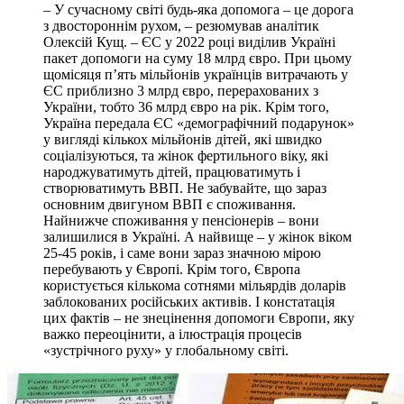
– У сучасному свiтi будь-яка допомога – це дорога
з двостороннiм рухом, – резюмував аналiтик
Олексiй Кущ. – ЄС у 2022 роцi видiлив Українi
пакет допомоги на суму 18 млрд євро. При цьому
щомiсяця п’ять мiльйонiв українцiв витрачають у
ЄС приблизно 3 млрд євро, перерахованих з
України, тобто 36 млрд євро на рiк. Крiм того,
Україна передала ЄС «демографiчний подарунок»
у виглядi кiлькох мiльйонiв дiтей, якi швидко
соцiалiзуються, та жiнок фертильного вiку, якi
народжуватимуть дiтей, працюватимуть i
створюватимуть ВВП. Не забувайте, що зараз
основним двигуном ВВП є споживання.
Найнижче споживання у пенсiонерiв – вони
залишилися в Українi. А найвище – у жiнок вiком
25-45 рокiв, i саме вони зараз значною мiрою
перебувають у Європi. Крiм того, Європа
користується кiлькома сотнями мiльярдiв доларiв
заблокованих росiйських активiв. I констатацiя
цих фактiв – не знецiнення допомоги Європи, яку
важко переоцiнити, а iлюстрацiя процесiв
«зустрiчного руху» у глобальному свiтi.