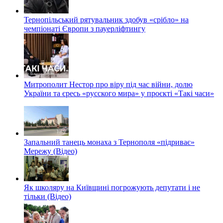
Тернопільський рятувальник здобув «срібло» на
чемпіонаті Європи з пауерліфтингу
Митрополит Нестор про віру під час війни, долю
України та єресь «русского мира» у проєкті «Такі часи»
Запальний танець монаха з Тернополя «підриває»
Мережу (Відео)
Як школяру на Київщині погрожують депутати і не
тільки (Відео)