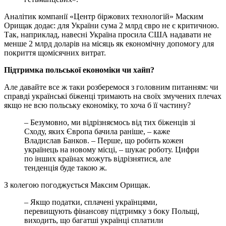
Аналiтик компанiї «Центр бiржових технологiй» Маским
Орищак додає: для України сума 2 млрд євро не є критичною.
Так, наприклад, навеснi Україна просила США надавати не
менше 2 млрд доларiв на мiсяць як економiчну допомогу для
покриття щомiсячних витрат.
Пiдтримка польської економiки чи хайп?
Але давайте все ж таки розберемося з головним питанням: чи
справдi українськi бiженцi тримають на своїх змучених плечах
якщо не всю польську економiку, то хоча б її частину?
– Безумовно, ми вiдрiзняємось вiд тих бiженцiв зi
Сходу, яких Європа бачила ранiше, – каже
Владислав Банков. – Перше, що робить кожен
українець на новому мiсцi, – шукає роботу. Цифри
по iнших країнах можуть вiдрiзнятися, але
тенденцiя буде такою ж.
З колегою погоджується Максим Орищак.
– Якщо податки, сплаченi українцями,
перевищують фiнансову пiдтримку з боку Польщi,
виходить, що багатшi українцi сплатили