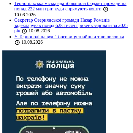
Тернопільська міськрада збільшила бюджет громади на
понад 222 млн грн: куди спрямують кошти
10.08.2026
Секретар Озернянської громади Назар Романів
задекларував понад 628 тисяч гривень зарплати за 2025
рік
10.08.2026
У Тернополі на вул. Торговиця знайшли тіло чоловіка
10.08.2026