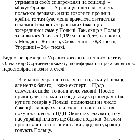
утримання своїх спiвгромадян на соцiалцi, –
мiркує Орищак. – А рiзниця пiшла на користь
польської держави. Якщо говорити про iншi
країни, то там буде менш вражаюча статистика,
оскiльки бiльшiсть українських бiженцiв
зосередилися саме у Польщi. Так, якщо в Польщi
залишилося близько 1,169 млн осiб, то, наприклад,
у Молдовi – 86 тисяч, Словаччинi – 78,3 тисячi,
Угорщинi – 24,4 тисячi.
Водночас президент Українського аналiтичного центру
Олександр Охрiменко вважає, що iнформацiя про 2 млрд євро
недостовiрна та взята зi стелi.
– Звичайно, українцi сплачують податки у Польщi,
але не так багато, – каже експерт. – Щодо
озвучених цифр, то вони дуже умовнi. Просто
прикинули, скiльки в середньому українець мiг би
купити товарiв у Польщi, помножили на число
бiженцiв та порахували, скiльки вони за таких
покупок сплатили ПДВ. Якщо так рахувати, то у
нас українцi платять ще бiльше податкiв. Загалом
просто хайп, заснований на вигадцi, що українцi
годують Польщу.