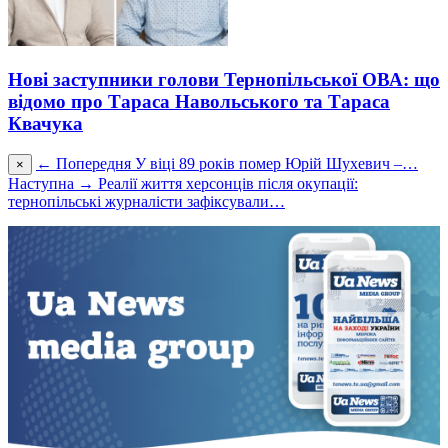
Нові заступники голови Тернопільської ОВА: що
відомо про Тараса Навольського та Тараса
Квачука
← Попередня
У віці 89 років помер Юрій Шухевич –…
×
Наступна →
Реалії життя херсонців після окупації:
тернопільські журналісти зафіксували…