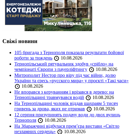
Свіжі новини
105 бригада з Тернополя показала результати бойової
роботи за тиждень
10.08.2026
Тернопільський рятувальник здобув «срібло» на
чемпіонаті Європи з пауерліфтингу
10.08.2026
Митрополит Нестор про віру під час війни, долю
України та єресь «русского мира» у проєкті «Такі часи»
10.08.2026
Не впорався з керуванням і врізався в дерево: на
Тернопільщині травмувався водій
10.08.2026
На Тернопільщині чоловік віддав шахраям 5 тисяч
гривень за дрова, яких не отримав
10.08.2026
12 серпня призупинять подачу води до двох вулиць
Тернополя
10.08.2026
На Збаражчині відбулася прем’єра вистави «Світло
незламних сердець»
10.08.2026