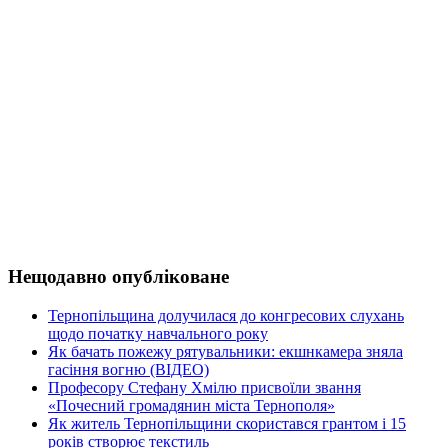
Нещодавно опубліковане
Тернопільщина долучилася до конгресових слухань
щодо початку навчального року
Як бачать пожежу рятувальники: екшнкамера зняла
гасіння вогню (ВІДЕО)
Професору Стефану Хмілю присвоїли звання
«Почесний громадянин міста Тернополя»
Як житель Тернопільщини скористався грантом і 15
років створює текстиль