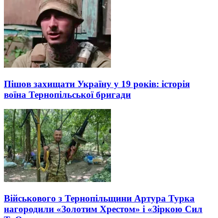
Пішов захищати Україну у 19 років: історія
воїна Тернопільської бригади
Військового з Тернопільщини Артура Турка
нагородили «Золотим Хрестом» і «Зіркою Сил