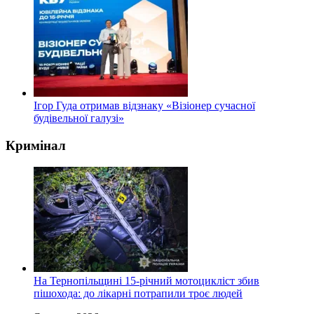
Ігор Гуда отримав відзнаку «Візіонер сучасної
будівельної галузі»
Кримінал
На Тернопільщині 15-річний мотоцикліст збив
пішохода: до лікарні потрапили троє людей