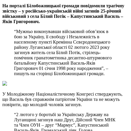
На порталі Білобожницької громади повідомили трагічну
звістку – у російсько-українській війні загинів 25-річний
військовий з села Білий Потік – Капустинський Василь –
Яків Григорович.
“Мужньо виконувавши військовий обов’язок в
бою за Україну, її свободу і Незалежність в
населеному пункті Кремінна Сєвєродонецького
району Луганської області 02 лютого 2023 року
загинув житель села Білий Потік, стрілець-
помічник гранатометника десантно-штурмового
батальйону Капустинський Василь-Яків
Григорович 01 січня 1998 року народження”, –
пишуть на сторінці Білобожницької громади.
У Молодіжному Націоналістичному Конгресі стверджують,
що Василь був справжнім патріотом України та не можуть
повірити, що молодий чоловік загинув.
“2 лютого у боротьбі за Українську Державу на
Луганщині загинув наш Друг, Дійсний Член МНК
та Член ОУН – друг “Мармус”, Капустинський
Василь-Яків. Громадський діяч, Голова