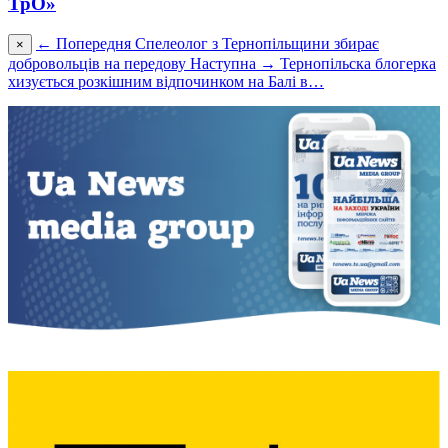
ТрО»
← Попередня
Спелеолог з Тернопільщини збирає
×
добровольців на передову
Наступна →
Тернопільска блогерка
хизується розкішним відпочинком на Балі в…