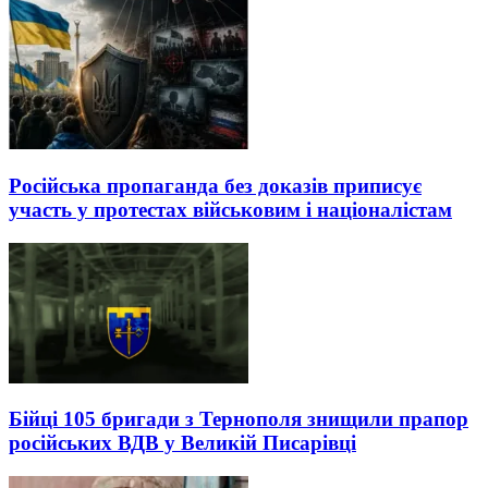
Російська пропаганда без доказів приписує
участь у протестах військовим і націоналістам
Бійці 105 бригади з Тернополя знищили прапор
російських ВДВ у Великій Писарівці