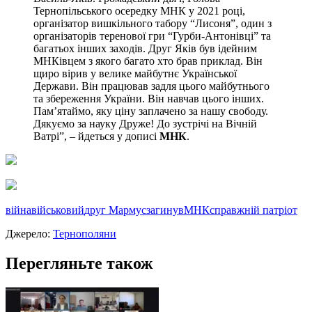
Тернопільського осередку МНК у 2021 році,
організатор вишкільного табору “Лисоня”, один з
організаторів теренової гри “Гурби-Антонівці” та
багатьох інших заходів. Друг Яків був ідейним
МНКівцем з якого багато хто брав приклад. Він
щиро вірив у велике майбутнє Української
Держави. Він працював задля цього майбутнього
та збереження України. Він навчав цього інших.
Пам’ятаймо, яку ціну заплачено за нашу свободу.
Дякуємо за науку Друже! До зустрічі на Вічній
Ватрі”, – йдеться у дописі
МНК
.
війна
військовий
друг Мармус
загинув
МНК
справжній патріот
Джерело:
Тернополяни
Перегляньте також