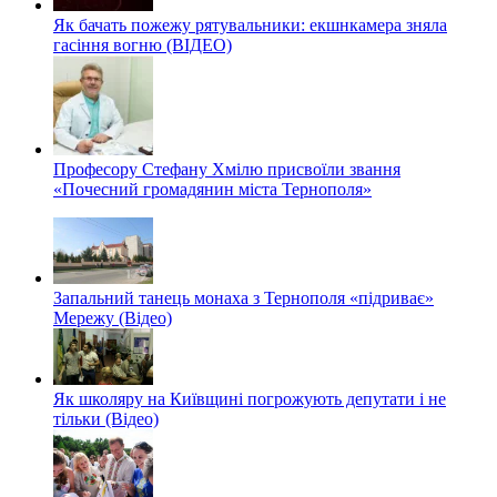
Як бачать пожежу рятувальники: екшнкамера зняла
гасіння вогню (ВІДЕО)
Професору Стефану Хмілю присвоїли звання
«Почесний громадянин міста Тернополя»
Запальний танець монаха з Тернополя «підриває»
Мережу (Відео)
Як школяру на Київщині погрожують депутати і не
тільки (Відео)