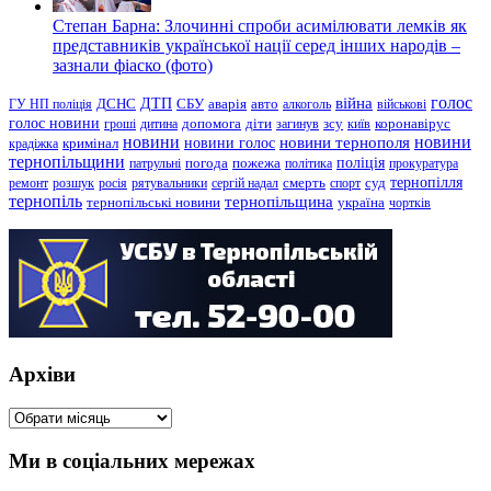
Степан Барна: Злочинні спроби асимілювати лемків як
представників української нації серед інших народів –
зазнали фіаско (фото)
голос
війна
ДТП
ГУ НП поліція
ДСНС
СБУ
аварія
авто
алкоголь
військові
голос новини
зсу
гроші
дитина
допомога
діти
загинув
київ
коронавірус
новини
новини тернополя
новини
новини голос
кримінал
крадіжка
тернопільщини
поліція
патрульні
погода
пожежа
політика
прокуратура
тернопілля
суд
ремонт
розшук
росія
рятувальники
сергій надал
смерть
спорт
тернопіль
тернопільщина
україна
тернопільські новини
чортків
Архіви
Архіви
Ми в соціальних мережах