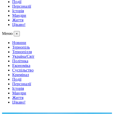
Події
Персоналії
Історія
Мандри
Життя
Цікаво!
Меню
×
Новини
Тернопіль
Тернопілля
Україна/Світ
Політика
Економіка
Суспільство
Кримінал
Події
Персоналії
Історія
Мандри
Життя
Цікаво!