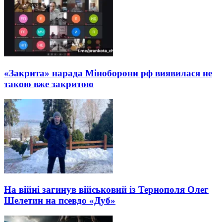
«Закрита» нарада Міноборони рф виявилася не
такою вже закритою
На війні загинув військовий із Тернополя Олег
Шелетин на псевдо «Дуб»