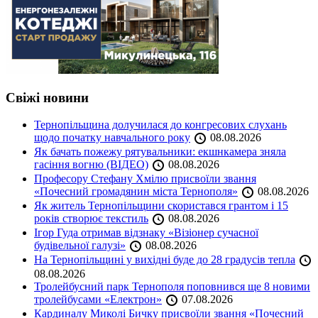
Свіжі новини
Тернопільщина долучилася до конгресових слухань
щодо початку навчального року
08.08.2026
Як бачать пожежу рятувальники: екшнкамера зняла
гасіння вогню (ВІДЕО)
08.08.2026
Професору Стефану Хмілю присвоїли звання
«Почесний громадянин міста Тернополя»
08.08.2026
Як житель Тернопільщини скористався грантом і 15
років створює текстиль
08.08.2026
Ігор Гуда отримав відзнаку «Візіонер сучасної
будівельної галузі»
08.08.2026
На Тернопільщині у вихідні буде до 28 градусів тепла
08.08.2026
Тролейбусний парк Тернополя поповнився ще 8 новими
тролейбусами «Електрон»
07.08.2026
Кардиналу Миколі Бичку присвоїли звання «Почесний