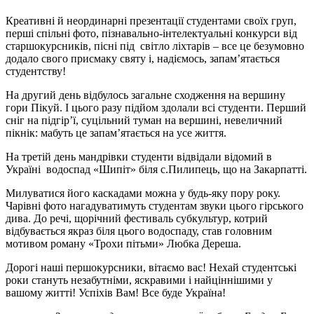
Креативні й неординарні презентації студентами своїх груп,
перші спільні фото, пізнавально-інтелектуальні конкурси від
старшокурсників, пісні під світло ліхтарів – все це безумовно
додало свого присмаку святу і, надіємось, запам’ятається
студентству!
На другий день відбулось загальне сходження на вершину
гори Пікуй. І цього разу підйом здолали всі студенти. Перший
сніг на підгір’ї, суцільний туман на вершині, невеличний
пікнік: мабуть це запам’ятається на усе життя.
На третій день мандрівки студенти відвідали відомий в
Україні водоспад «Шипіт» біля с.Пилипець, що на Закарпатті.
Милуватися його каскадами можна у будь-яку пору року.
Чарівні фото нагадуватимуть студентам звуки цього гірського
дива. До речі, щорічний фестиваль субкультур, котрий
відбувається якраз біля цього водоспаду, став головним
мотивом роману «Трохи пітьми» Любка Дереша.
Дорогі наші першокурсники, вітаємо вас! Нехай студентські
роки стануть незабутніми, яскравими і найціннішими у
вашому житті! Успіхів Вам! Все буде Україна!