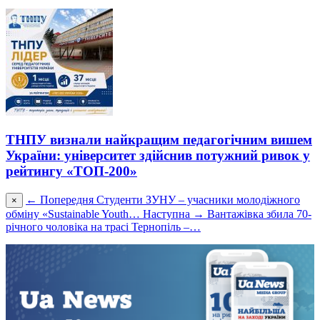
ТНПУ визнали найкращим педагогічним вишем
України: університет здійснив потужний ривок у
рейтингу «ТОП-200»
← Попередня
Студенти ЗУНУ – учасники молодіжного
×
обміну «Sustainable Youth…
Наступна →
Вантажівка збила 70-
річного чоловіка на трасі Тернопіль –…