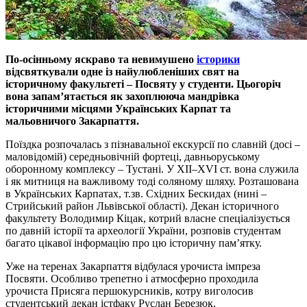
По-осінньому яскраво та невимушено
історики
відсвяткували одне із найулюбленіших свят на
історичному факультеті – Посвяту у студенти. Цьогоріч
вона запам’ятається як захоплююча мандрівка
історичними місцями Українських Карпат та
мальовничого Закарпаття.
Поїздка розпочалась з пізнавальної екскурсії по славній (досі –
маловідомій) середньовічній фортеці, давньоруському
оборонному комплексу – Тустані. У ХІІ–ХVI ст. вона служила
і як митниця на важливому тоді соляному шляху. Розташована
в Українських Карпатах, т.зв. Східних Бескидах (нині –
Стрийський район Львівської області). Декан історичного
факультету Володимир Кіцак, котрий власне спеціалізується
по давній історії та археології України, розповів студентам
багато цікавої інформацію про цю історичну пам’ятку.
Уже на теренах Закарпаття відбулася урочиста імпреза
Посвяти. Особливо трепетно і атмосферно проходила
урочиста Присяга першокурсників, котру виголосив
студентський декан істфаку Руслан Березюк.