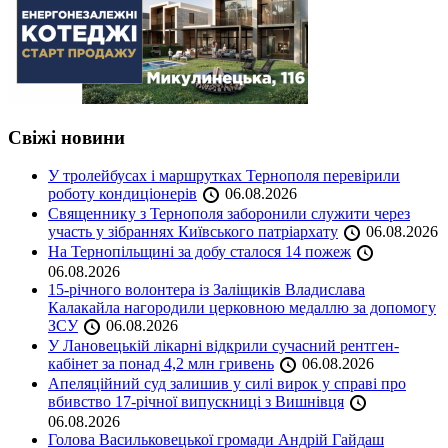
Свіжі новини
У тролейбусах і маршрутках Тернополя перевірили
роботу кондиціонерів
06.08.2026
Священнику з Тернополя заборонили служити через
участь у зібраннях Київського патріархату
06.08.2026
На Тернопільщині за добу сталося 14 пожеж
06.08.2026
15-річного волонтера із Заліщиків Владислава
Калакайла нагородили церковною медаллю за допомогу
ЗСУ
06.08.2026
У Лановецькій лікарні відкрили сучасний рентген-
кабінет за понад 4,2 млн гривень
06.08.2026
Апеляційний суд залишив у силі вирок у справі про
вбивство 17-річної випускниці з Вишнівця
06.08.2026
Голова Васильковецької громади Андрій Гайдаш