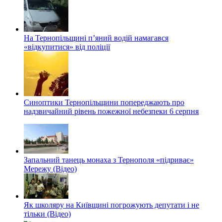
На Тернопільщині п’яний водій намагався
«відкупитися» від поліції
Синоптики Тернопільщини попереджають про
надзвичайний рівень пожежної небезпеки 6 серпня
Запальний танець монаха з Тернополя «підриває»
Мережу (Відео)
Як школяру на Київщині погрожують депутати і не
тільки (Відео)