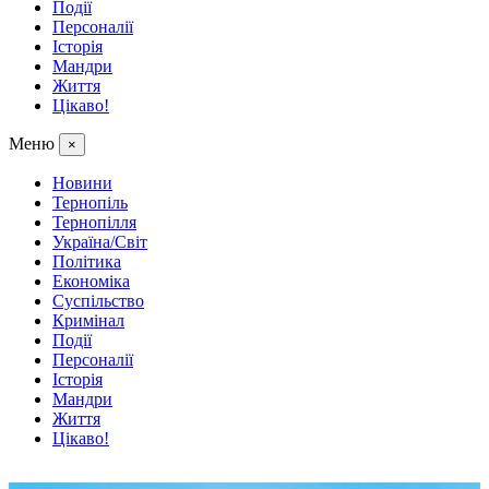
Події
Персоналії
Історія
Мандри
Життя
Цікаво!
Меню
×
Новини
Тернопіль
Тернопілля
Україна/Світ
Політика
Економіка
Суспільство
Кримінал
Події
Персоналії
Історія
Мандри
Життя
Цікаво!