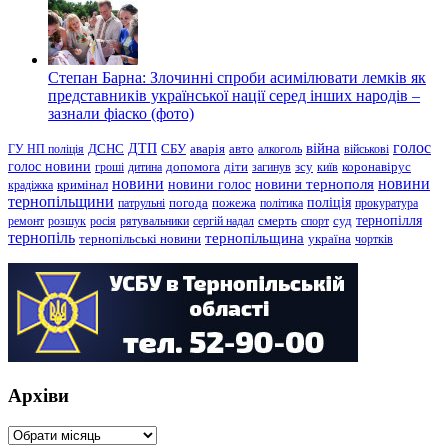
Степан Барна: Злочинні спроби асимілювати лемків як
представників української нації серед інших народів –
зазнали фіаско (фото)
голос
війна
ДТП
ГУ НП поліція
ДСНС
СБУ
аварія
авто
алкоголь
військові
голос новини
зсу
гроші
дитина
допомога
діти
загинув
київ
коронавірус
новини
новини тернополя
новини
новини голос
кримінал
крадіжка
тернопільщини
поліція
патрульні
погода
пожежа
політика
прокуратура
тернопілля
суд
ремонт
розшук
росія
рятувальники
сергій надал
смерть
спорт
тернопіль
тернопільщина
україна
тернопільські новини
чортків
Архіви
Архіви