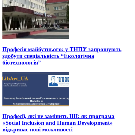
Професія майбутнього: у ТНПУ запрошують
здобути спеціальність “Екологічна
біотехнологія”
Професії, які не замінить ШІ: як програма
«Social Inclusion and Human Development»
відкриває нові можливості