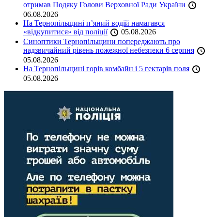
отримав Подяку Голови Верховної Ради України
06.08.2026
На Тернопільщині п’яний водій намагався
«відкупитися» від поліції
05.08.2026
Синоптики Тернопільщини попереджають про
надзвичайний рівень пожежної небезпеки 6 серпня
05.08.2026
На Тернопільщині горів комбайн і 5 гектарів поля
05.08.2026