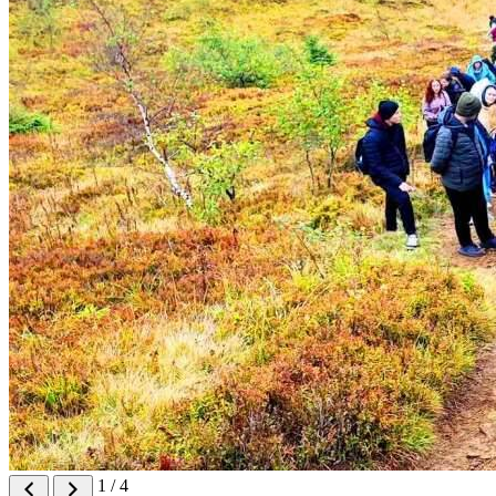
1
/ 4