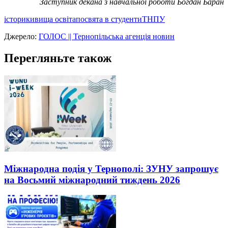
Заступник декана з навчальної роботи
Богдан Баран
історики
вища освіта
посвята в студенти
ТНПУ
Джерело:
ГОЛОС || Тернопільська агенція новин
Перегляньте також
Міжнародна подія у Тернополі: ЗУНУ запрошує
на Восьмий міжнародний тиждень 2026