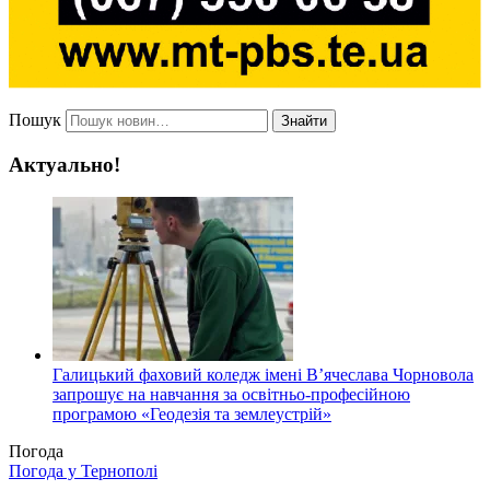
Пошук
Знайти
Актуально!
Галицький фаховий коледж імені В’ячеслава Чорновола
запрошує на навчання за освітньо-професійною
програмою «Геодезія та землеустрій»
Погода
Погода у
Тернополі