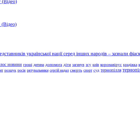
 (Відео)
 (Відео)
ставників української нації серед інших народів – зазнали фіаск
олос новини
зсу
гроші
дитина
допомога
діти
загинув
київ
коронавірус
крадіжка
тернопі
тернопілля
суд
нт
розшук
росія
рятувальники
сергій надал
смерть
спорт