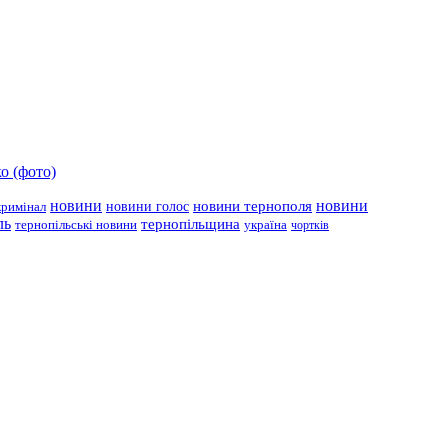
о (фото)
новини
новини тернополя
новини
новини голос
кримінал
ль
тернопільщина
україна
тернопільські новини
чортків