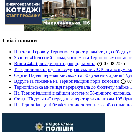
Свіжі новини
Пантеон Героїв у Тернополі: простір пам’яті, що об’єднує
Звання «Почесний громадянин міста Тернополя» посмерт
Воїни 44-ї бригади: різні долі, одна мета
07.08.2026
У Тернополі стартував всеукраїнський ЛОР-симпозіум: ме
Сергій Надал передав військовим 50 сучасних дронів “Vyr
Вдруге за тиждень на Тернопільщині горів комбайн
07
Тернопільська митниця перерахувала до бюджету майже 1
На Тернопільщині знайшли мертвим 58-річного чоловіка, 
Фонд “Подоляни” передав генератор захисникам 105 бри
На Тернопільщині безвісти зник чоловік із серйозними 