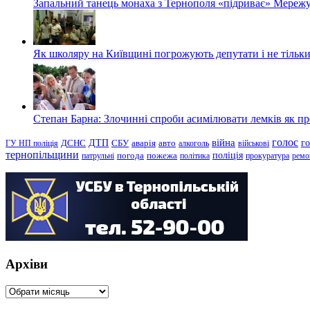
Запальний танець монаха з Тернополя «підриває» Мережу
Як школяру на Київщині погрожують депутати і не тільки
Степан Барна: Злочинні спроби асимілювати лемків як пред
голос
війна
г
ДТП
ГУ НП поліція
ДСНС
СБУ
аварія
авто
алкоголь
військові
тернопільщини
поліція
патрульні
погода
пожежа
політика
прокуратура
ремо
Архіви
Архіви