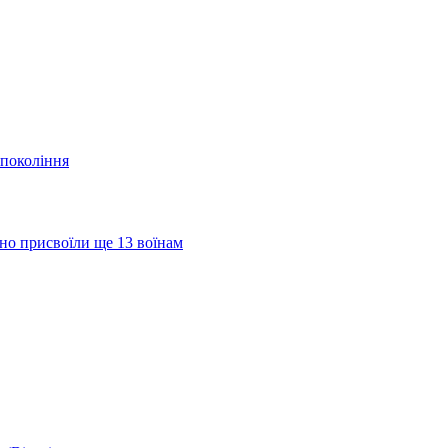
 покоління
но присвоїли ще 13 воїнам