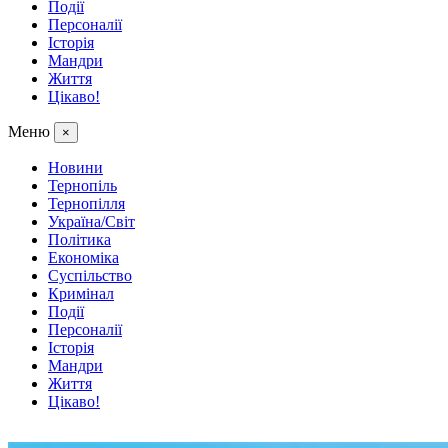
Події
Персоналії
Історія
Мандри
Життя
Цікаво!
Меню
×
Новини
Тернопіль
Тернопілля
Україна/Світ
Політика
Економіка
Суспільство
Кримінал
Події
Персоналії
Історія
Мандри
Життя
Цікаво!