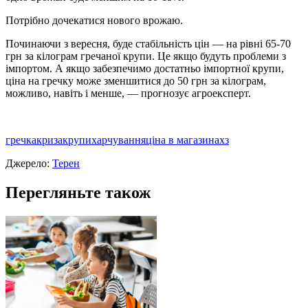
Потрiбно дочекатися нового врожаю.
Починаючи з вересня, буде стабiльнiсть цiн — на рiвнi 65-70
грн за кiлограм гречаної крупи. Це якщо будуть проблеми з
iмпортом. А якщо забезпечимо достатньо iмпортної крупи,
цiна на гречку може зменшитися до 50 грн за кiлограм,
можливо, навiть i менше, — прогнозує агроексперт.
гречка
криза
крупи
харчування
ціна в магазинахз
Джерело:
Терен
Перегляньте також