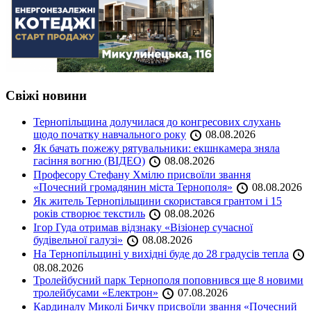
Свіжі новини
Тернопільщина долучилася до конгресових слухань
щодо початку навчального року
08.08.2026
Як бачать пожежу рятувальники: екшнкамера зняла
гасіння вогню (ВІДЕО)
08.08.2026
Професору Стефану Хмілю присвоїли звання
«Почесний громадянин міста Тернополя»
08.08.2026
Як житель Тернопільщини скористався грантом і 15
років створює текстиль
08.08.2026
Ігор Гуда отримав відзнаку «Візіонер сучасної
будівельної галузі»
08.08.2026
На Тернопільщині у вихідні буде до 28 градусів тепла
08.08.2026
Тролейбусний парк Тернополя поповнився ще 8 новими
тролейбусами «Електрон»
07.08.2026
Кардиналу Миколі Бичку присвоїли звання «Почесний