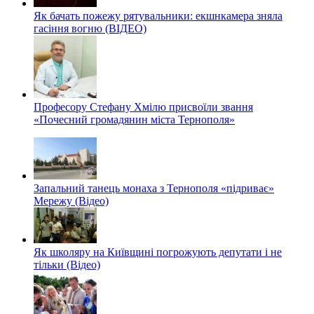
Як бачать пожежу рятувальники: екшнкамера зняла
гасіння вогню (ВІДЕО)
Професору Стефану Хмілю присвоїли звання
«Почесний громадянин міста Тернополя»
Запальний танець монаха з Тернополя «підриває»
Мережу (Відео)
Як школяру на Київщині погрожують депутати і не
тільки (Відео)