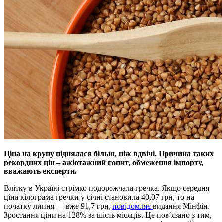
Цiна на крупу пiднялася бiльш, нiж вдвiчi. Причина таких
рекордних цiн – ажiотажний попит, обмеження iмпорту,
вважають експерти.
Влiтку в Українi стрiмко подорожчала гречка. Якщо середня
цiна кiлограма гречки у сiчнi становила 40,07 грн, то на
початку липня — вже 91,7 грн,
повiдомляє
видання Мiнфiн.
Зростання цiни на 128% за шiсть мiсяцiв. Це пов‘язано з тим,