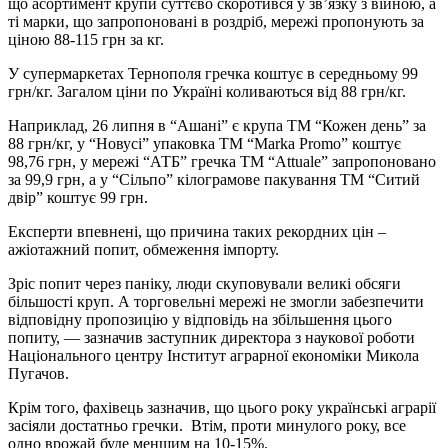
що асортимент крупи суттєво скоротився у зв’язку з вiйною, а
тi марки, що запропонованi в роздрiб, мережi пропонують за
цiною 88-115 грн за кг.
У супермаркетах Тернополя гречка коштує в середньому 99
грн/кг. Загалом цiни по Українi коливаються вiд 88 грн/кг.
Наприклад, 26 липня в “Ашанi” є крупа ТМ “Кожен день” за
88 грн/кг, у “Новусi” упаковка ТМ “Marka Promo” коштує
98,76 грн, у мережi “АТБ” гречка ТМ “Attuale” запропоновано
за 99,9 грн, а у “Сiльпо” кiлограмове пакування ТМ “Ситий
двiр” коштує 99 грн.
Експерти впевненi, що причина таких рекордних цiн –
ажiотажний попит, обмеження iмпорту.
Зрiс попит через панiку, люди скуповували великi обсяги
бiльшостi круп. А торговельнi мережi не змогли забезпечити
вiдповiдну пропозицiю у вiдповiдь на збiльшення цього
попиту, — зазначив заступник директора з наукової роботи
Нацiонального центру Iнститут аграрної економiки Микола
Пугачов.
Крiм того, фахiвець зазначив, що цього року українськi аграрiї
засiяли достатньо гречки. Втiм, проти минулого року, все
одно врожай буде меншим на 10-15%.