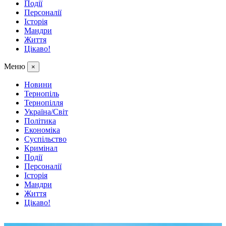
Події
Персоналії
Історія
Мандри
Життя
Цікаво!
Меню
×
Новини
Тернопіль
Тернопілля
Україна/Світ
Політика
Економіка
Суспільство
Кримінал
Події
Персоналії
Історія
Мандри
Життя
Цікаво!