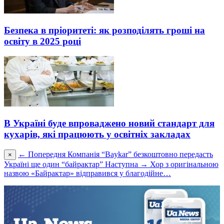
Безпека в пріоритеті: як розподілять гроші на
освіту в 2025 році
В Україні буде впроваджено новий стандарт для
кухарів, які працюють у освітніх закладах
← Попередня
Компанія “Baykar” безкоштовно передасть
×
Україні ще один “байрактар”
Наступна →
Хор з оригінальною
назвою «Байрактар» відправився у благодійне…