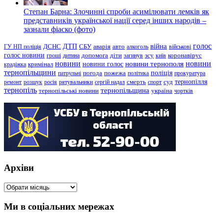
Степан Барна: Злочинні спроби асимілювати лемків як
представників української нації серед інших народів –
зазнали фіаско (фото)
голос
війна
ДТП
ГУ НП поліція
ДСНС
СБУ
аварія
авто
алкоголь
військові
голос новини
зсу
гроші
дитина
допомога
діти
загинув
київ
коронавірус
новини
новини тернополя
новини
новини голос
кримінал
крадіжка
тернопільщини
поліція
патрульні
погода
пожежа
політика
прокуратура
тернопілля
суд
ремонт
розшук
росія
рятувальники
сергій надал
смерть
спорт
тернопіль
тернопільщина
україна
тернопільські новини
чортків
Архіви
Архіви
Ми в соціальних мережах