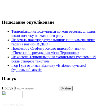
Нещодавно опубліковане
Тернопільщина долучилася до конгресових слухань
щодо початку навчального року
Як бачать пожежу рятувальники: екшнкамера зняла
гасіння вогню (ВІДЕО)
Професору Стефану Хмілю присвоїли звання
«Почесний громадянин міста Тернополя»
Як житель Тернопільщини скористався грантом і 15
років створює текстиль
Ігор Гуда отримав відзнаку «Візіонер сучасної
будівельної галузі»
Пошук
Пошук
Знайти