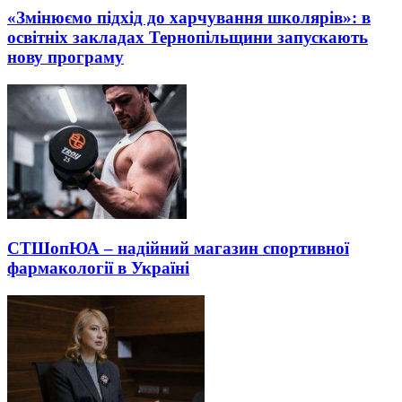
«Змінюємо підхід до харчування школярів»: в
освітніх закладах Тернопільщини запускають
нову програму
СТШопЮА – надійний магазин спортивної
фармакології в Україні