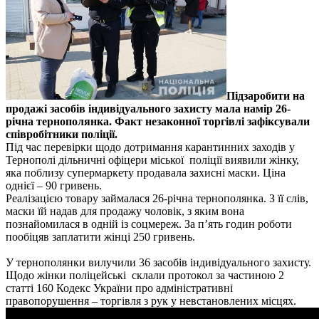
Підзаробити на
продажі засобів індивідуального захисту мала намір 26-
річна тернополянка. Факт незаконної торгівлі зафіксували
співробітники поліції.
Під час перевірки щодо дотримання карантинних заходів у
Тернополі дільничні офіцери міської поліції виявили жінку,
яка поблизу супермаркету продавала захисні маски. Ціна
однієї – 90 гривень.
Реалізацією товару займалася 26-річна тернополянка. З її слів,
маски їй надав для продажу чоловік, з яким вона
познайомилася в одній із соцмереж. За п’ять годин роботи
пообіцяв заплатити жінці 250 гривень.
У тернополянки вилучили 36 засобів індивідуального захисту.
Щодо жінки поліцейські склали протокол за частиною 2
статті 160 Кодекс України про адміністративні
правопорушення – торгівля з рук у невстановлених місцях.