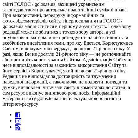
сайті ГОЛОС / golos.te.ua, захищені українським
законодавством про авторське право та інші суміжні права.
При використанні, передруку інформаційних та
фото-,відеоматеріалів сайту, гіперпосилання на ГОЛОС /
golos.te.ua має міститися в першому абзаці тексту. Точка зору
редакції може не збігатися з точкою зору автора, а усі
опубліковані матеріали не претендують на об’єктивність та
всебічність висвітлення теми, про яку йдеться. Користуючись
Сайтом, відвідувач підтверджує, що досяг 21-річного віку. У
разі, якщо Ви не досягли 21-річного віку — не розпочинайте
або припиніть користування Сайтом. Адміністрація Сайту не
несе відповідальності за законність використання Сайту та
його сервісів Користувачем, який не досяг 21-річного віку.
Редакція не відповідає за достовірність та тлумачення
наведеної інформації, а також може не поділяти погляди та
думки, висловлені читачами сайту в коментарях до статей, а
сам ресурс виконує винятково роль носія. Інформаційні
матеріали сайту golos.te.ua є інтелектуальною власністю
інтернет-ресурсу