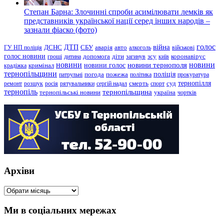
Степан Барна: Злочинні спроби асимілювати лемків як
представників української нації серед інших народів –
зазнали фіаско (фото)
голос
війна
ДТП
ГУ НП поліція
ДСНС
СБУ
аварія
авто
алкоголь
військові
голос новини
зсу
гроші
дитина
допомога
діти
загинув
київ
коронавірус
новини
новини тернополя
новини
новини голос
кримінал
крадіжка
тернопільщини
поліція
патрульні
погода
пожежа
політика
прокуратура
тернопілля
суд
ремонт
розшук
росія
рятувальники
сергій надал
смерть
спорт
тернопіль
тернопільщина
україна
тернопільські новини
чортків
Архіви
Архіви
Ми в соціальних мережах