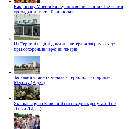
Кардиналу Миколі Бичку присвоїли звання «Почесний
громадянин міста Тернополя»
На Тернопільщині дружина ветерана звернулася до
правоохоронців через дії лікарів
Запальний танець монаха з Тернополя «підриває»
Мережу (Відео)
Як школяру на Київщині погрожують депутати і не
тільки (Відео)