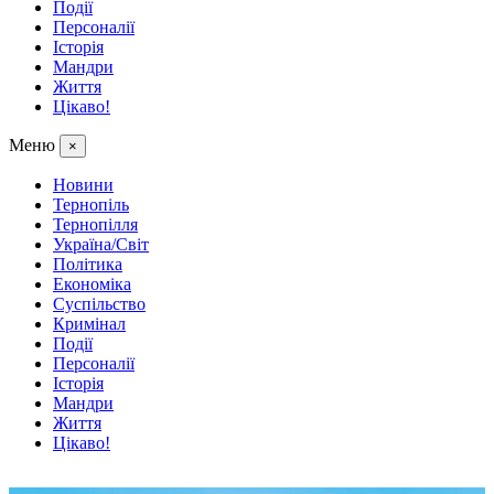
Події
Персоналії
Історія
Мандри
Життя
Цікаво!
Меню
×
Новини
Тернопіль
Тернопілля
Україна/Світ
Політика
Економіка
Суспільство
Кримінал
Події
Персоналії
Історія
Мандри
Життя
Цікаво!