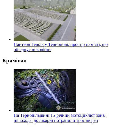
Пантеон Героїв у Тернополі: простір пам’яті, що
об’єднує покоління
Кримінал
На Тернопільщині 15-річний мотоцикліст збив
пішохода: до лікарні потрапили троє людей