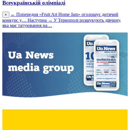
Всеукраїнській олімпіаді
← Попередня
«Fruit Art Home Jam» оголошує дитячий
×
конкурс у…
Наступна →
У Тернополі розшукують дівчину,
яка має татуювання на…