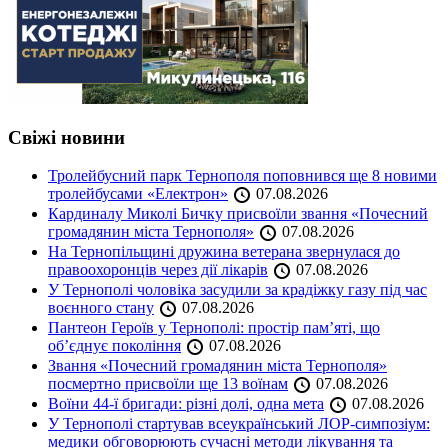
Свіжі новини
Тролейбусний парк Тернополя поповнився ще 8 новими
тролейбусами «Електрон»
07.08.2026
Кардиналу Миколі Бичку присвоїли звання «Почесний
громадянин міста Тернополя»
07.08.2026
На Тернопільщині дружина ветерана звернулася до
правоохоронців через дії лікарів
07.08.2026
У Тернополі чоловіка засудили за крадіжку газу під час
воєнного стану
07.08.2026
Пантеон Героїв у Тернополі: простір пам’яті, що
об’єднує покоління
07.08.2026
Звання «Почесний громадянин міста Тернополя»
посмертно присвоїли ще 13 воїнам
07.08.2026
Воїни 44-ї бригади: різні долі, одна мета
07.08.2026
У Тернополі стартував всеукраїнський ЛОР-симпозіум:
медики обговорюють сучасні методи лікування та