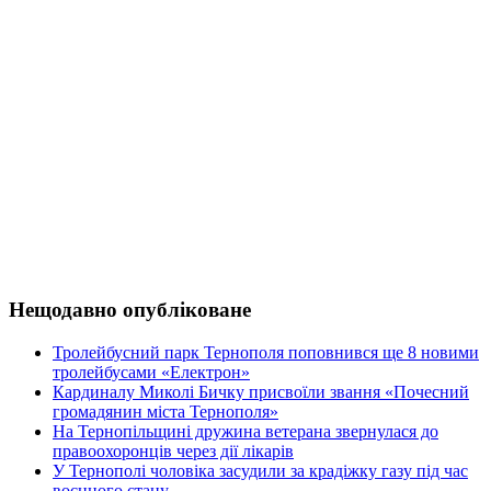
Нещодавно опубліковане
Тролейбусний парк Тернополя поповнився ще 8 новими
тролейбусами «Електрон»
Кардиналу Миколі Бичку присвоїли звання «Почесний
громадянин міста Тернополя»
На Тернопільщині дружина ветерана звернулася до
правоохоронців через дії лікарів
У Тернополі чоловіка засудили за крадіжку газу під час
воєнного стану