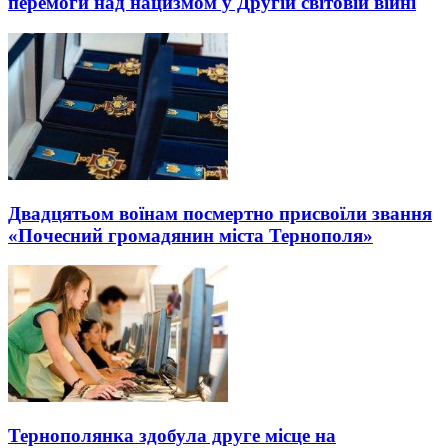
перемоги над нацизмом у Другій світовій війні
Двадцятьом воїнам посмертно присвоїли звання
«Почесний громадянин міста Тернополя»
Тернополянка здобула друге місце на