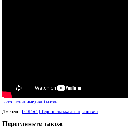
голос новини
медичні маски
Джерело:
ГОЛОС || Тернопільська агенція новин
Перегляньте також