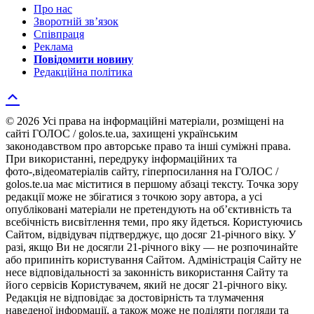
Про нас
Зворотній зв’язок
Співпраця
Реклама
Повідомити новину
Редакційна політика
© 2026 Усі права на інформаційні матеріали, розміщені на
сайті ГОЛОС / golos.te.ua, захищені українським
законодавством про авторське право та інші суміжні права.
При використанні, передруку інформаційних та
фото-,відеоматеріалів сайту, гіперпосилання на ГОЛОС /
golos.te.ua має міститися в першому абзаці тексту. Точка зору
редакції може не збігатися з точкою зору автора, а усі
опубліковані матеріали не претендують на об’єктивність та
всебічність висвітлення теми, про яку йдеться. Користуючись
Сайтом, відвідувач підтверджує, що досяг 21-річного віку. У
разі, якщо Ви не досягли 21-річного віку — не розпочинайте
або припиніть користування Сайтом. Адміністрація Сайту не
несе відповідальності за законність використання Сайту та
його сервісів Користувачем, який не досяг 21-річного віку.
Редакція не відповідає за достовірність та тлумачення
наведеної інформації, а також може не поділяти погляди та