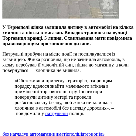
У Тернополi жiнка залишила дитину в автомобiлi на кiлька
хвилин та пiшла в магазин. Випадок трапився на вулицi
Торговиця вранцi, 5 липня. Схвильована мати повiдомила
правоохоронцям про зникнення дитини.
Патрульнi прибули на мiсце подiї та поспiлкувалися iз
заявницею. Жiнка розповiла, що не зачинила автомобiль, в
якому перебував її малолiтнiй син, пiшла до магазину, а коли
повернулася — хлопчика не виявила.
«Обстеживши прилеглу територiю, охоронцям
порядку вдалося знайти маленького втiкача в
примiщеннi торгового центру. Iнспектори
повернули дитину матерi та провели
розʼяснювальну бесiду, щоб жiнка не залишала
хлопчика в автомобiлi без нагляду дорослих», –
повiдомили у
патрульнiй
полiцiї.
без нагляду
в авто
магазини
матір
поліція
тернопіль