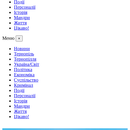
Події
Персоналії
Історія
Мандри
Життя
Цікаво!
Меню
×
Новини
Тернопіль
Тернопілля
Україна/Світ
Політика
Економіка
Суспільство
Кримінал
Події
Персоналії
Історія
Мандри
Життя
Цікаво!