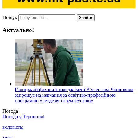
Пошук
Знайти
Актуально!
Галицький фаховий коледж імені В’ячеслава Чорновола
запрошує на навчання за освітньо-професійною
програмою «Геодезія та землеустрій»
Погода
Погода у
Тернополі
вологість:
тиск: