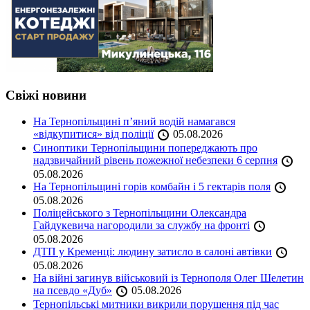
Свіжі новини
На Тернопільщині п’яний водій намагався
«відкупитися» від поліції
05.08.2026
Синоптики Тернопільщини попереджають про
надзвичайний рівень пожежної небезпеки 6 серпня
05.08.2026
На Тернопільщині горів комбайн і 5 гектарів поля
05.08.2026
Поліцейського з Тернопільщини Олександра
Гайдукевича нагородили за службу на фронті
05.08.2026
ДТП у Кременці: людину затисло в салоні автівки
05.08.2026
На війні загинув військовий із Тернополя Олег Шелетин
на псевдо «Дуб»
05.08.2026
Тернопільські митники викрили порушення під час