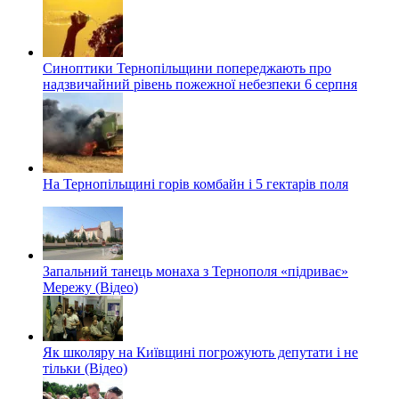
Синоптики Тернопільщини попереджають про
надзвичайний рівень пожежної небезпеки 6 серпня
На Тернопільщині горів комбайн і 5 гектарів поля
Запальний танець монаха з Тернополя «підриває»
Мережу (Відео)
Як школяру на Київщині погрожують депутати і не
тільки (Відео)