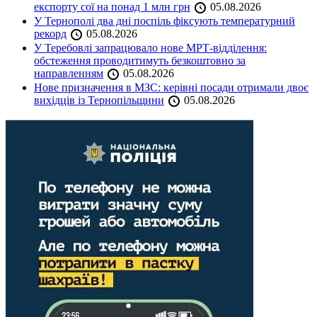
експорту сої на понад 1 млн грн
05.08.2026
У Тернополі два дні поспіль фіксують температурний
рекорд
05.08.2026
У Теребовлі запрацювало нове МРТ-відділення:
обстеження проводитимуть безкоштовно за
направленням
05.08.2026
Нове призначення в МЗС: керівні посади отримали двоє
вихідців із Тернопільщини
05.08.2026