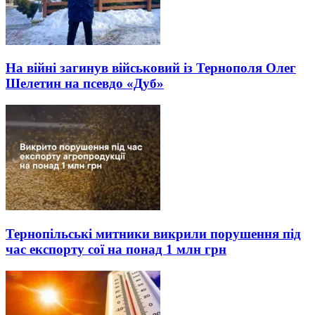
На війні загинув військовий із Тернополя Олег
Шелетин на псевдо «Дуб»
Тернопільські митники викрили порушення під
час експорту сої на понад 1 млн грн