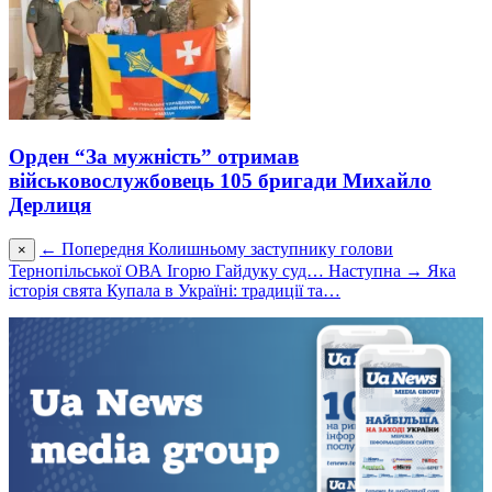
Орден “За мужність” отримав
військовослужбовець 105 бригади Михайло
Дерлиця
← Попередня
Колишньому заступнику голови
×
Тернопільської ОВА Ігорю Гайдуку суд…
Наступна →
Яка
історія свята Купала в Україні: традиції та…