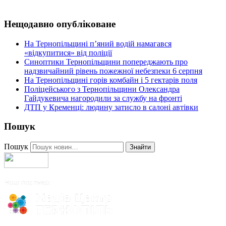
Нещодавно опубліковане
На Тернопільщині п’яний водій намагався
«відкупитися» від поліції
Синоптики Тернопільщини попереджають про
надзвичайний рівень пожежної небезпеки 6 серпня
На Тернопільщині горів комбайн і 5 гектарів поля
Поліцейського з Тернопільщини Олександра
Гайдукевича нагородили за службу на фронті
ДТП у Кременці: людину затисло в салоні автівки
Пошук
Пошук
Знайти