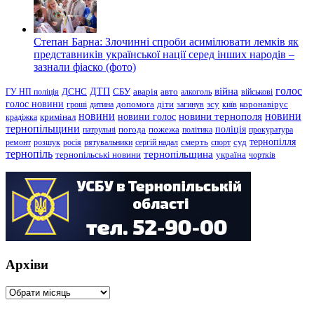
Степан Барна: Злочинні спроби асимілювати лемків як
представників української нації серед інших народів –
зазнали фіаско (фото)
голос
війна
ДТП
ГУ НП поліція
ДСНС
СБУ
аварія
авто
алкоголь
військові
голос новини
зсу
гроші
дитина
допомога
діти
загинув
київ
коронавірус
новини
новини тернополя
новини
новини голос
кримінал
крадіжка
тернопільщини
поліція
патрульні
погода
пожежа
політика
прокуратура
тернопілля
суд
ремонт
розшук
росія
рятувальники
сергій надал
смерть
спорт
тернопіль
тернопільщина
україна
тернопільські новини
чортків
Архіви
Архіви