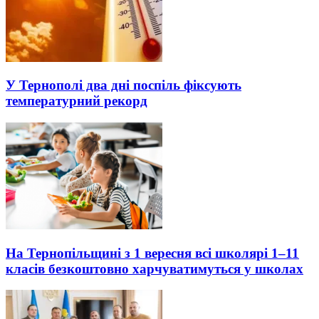
У Тернополі два дні поспіль фіксують
температурний рекорд
На Тернопільщині з 1 вересня всі школярі 1–11
класів безкоштовно харчуватимуться у школах