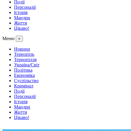
Події
Персоналії
Історія
Мандри
Життя
Цікаво!
Меню
×
Новини
Тернопіль
Тернопілля
Україна/Світ
Політика
Економіка
Суспільство
Кримінал
Події
Персоналії
Історія
Мандри
Життя
Цікаво!