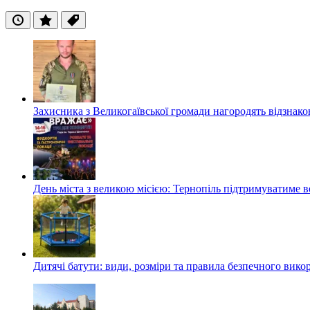
Останні
Популярні
Теги
Захисника з Великогаївської громади нагородять відзна
День міста з великою місією: Тернопіль підтримуватиме в
Дитячі батути: види, розміри та правила безпечного вико