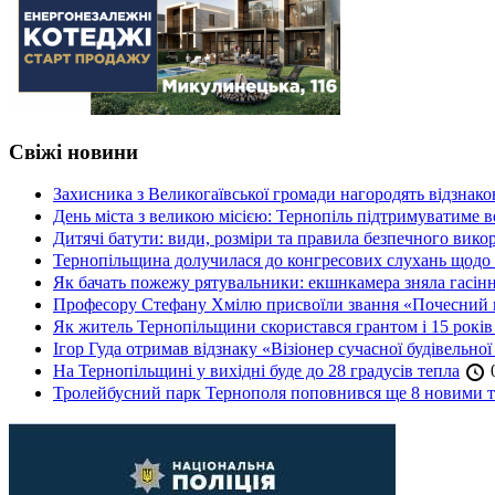
Свіжі новини
Захисника з Великогаївської громади нагородять відзна
День міста з великою місією: Тернопіль підтримуватиме в
Дитячі батути: види, розміри та правила безпечного вико
Тернопільщина долучилася до конгресових слухань щодо 
Як бачать пожежу рятувальники: екшнкамера зняла гасін
Професору Стефану Хмілю присвоїли звання «Почесний 
Як житель Тернопільщини скористався грантом і 15 років
Ігор Гуда отримав відзнаку «Візіонер сучасної будівельної
На Тернопільщині у вихідні буде до 28 градусів тепла
0
Тролейбусний парк Тернополя поповнився ще 8 новими 