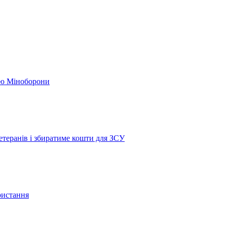
кою Міноборони
етеранів і збиратиме кошти для ЗСУ
ристання