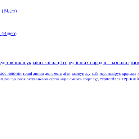
 (Відео)
 (Відео)
ставників української нації серед інших народів – зазнали фіаск
олос новини
зсу
гроші
дитина
допомога
діти
загинув
київ
коронавірус
крадіжка
тернопі
тернопілля
суд
нт
розшук
росія
рятувальники
сергій надал
смерть
спорт