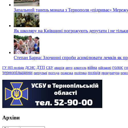
Запальний танець монаха з Тернополя «підриває» Мережу
Як школяру на Київщині погрожують депутати і не тільки
Степан Барна: Злочинні спроби асимілювати лемків як пред
голос
війна
г
ДТП
ГУ НП поліція
ДСНС
СБУ
аварія
авто
алкоголь
військові
тернопільщини
поліція
патрульні
погода
пожежа
політика
прокуратура
ремо
Архіви