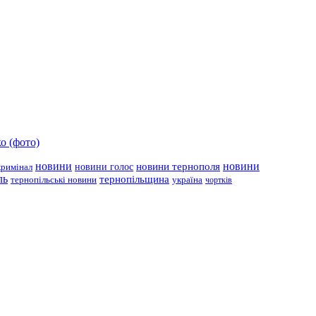
о (фото)
новини
новини тернополя
новини
новини голос
кримінал
ль
тернопільщина
україна
тернопільські новини
чортків