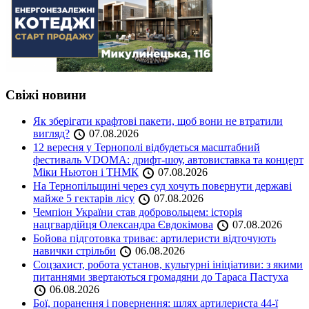
Свіжі новини
Як зберігати крафтові пакети, щоб вони не втратили
вигляд?
07.08.2026
12 вересня у Тернополі відбудеться масштабний
фестиваль VDOMA: дрифт-шоу, автовиставка та концерт
Міки Ньютон і ТНМК
07.08.2026
На Тернопільщині через суд хочуть повернути державі
майже 5 гектарів лісу
07.08.2026
Чемпіон України став добровольцем: історія
нацгвардійця Олександра Євдокімова
07.08.2026
Бойова підготовка триває: артилеристи відточують
навички стрільби
06.08.2026
Соцзахист, робота установ, культурні ініціативи: з якими
питаннями звертаються громадяни до Тараса Пастуха
06.08.2026
Бої, поранення і повернення: шлях артилериста 44-ї