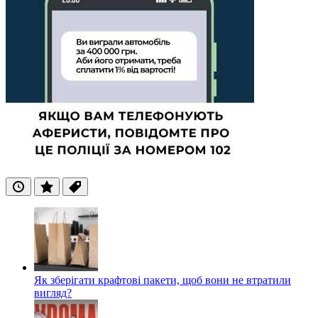
Останні
Популярні
Теги
Як зберігати крафтові пакети, щоб вони не втратили
вигляд?