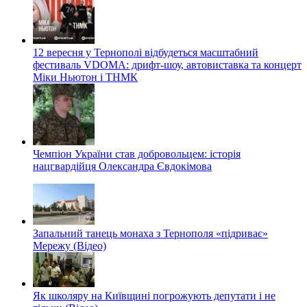
12 вересня у Тернополі відбудеться масштабний
фестиваль VDOMA: дрифт-шоу, автовиставка та концерт
Міки Ньютон і ТНМК
Чемпіон України став добровольцем: історія
нацгвардійця Олександра Євдокімова
Запальний танець монаха з Тернополя «підриває»
Мережу (Відео)
Як школяру на Київщині погрожують депутати і не