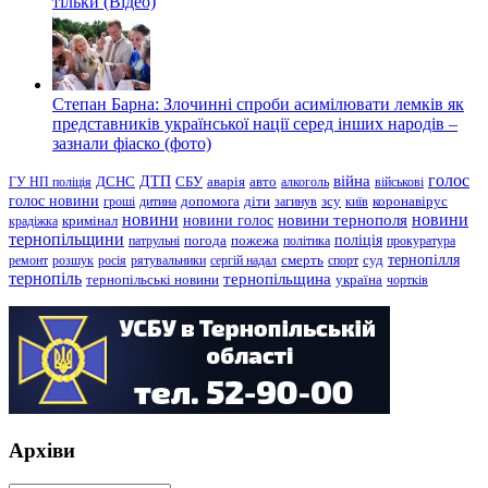
тільки (Відео)
Степан Барна: Злочинні спроби асимілювати лемків як
представників української нації серед інших народів –
зазнали фіаско (фото)
голос
війна
ДТП
ГУ НП поліція
ДСНС
СБУ
аварія
авто
алкоголь
військові
голос новини
зсу
гроші
дитина
допомога
діти
загинув
київ
коронавірус
новини
новини тернополя
новини
новини голос
кримінал
крадіжка
тернопільщини
поліція
патрульні
погода
пожежа
політика
прокуратура
тернопілля
суд
ремонт
розшук
росія
рятувальники
сергій надал
смерть
спорт
тернопіль
тернопільщина
україна
тернопільські новини
чортків
Архіви