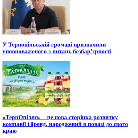
У Тернопільській громаді призначили
уповноваженого з питань безбар’єрності
«ТернОпілля» – це нова сторінка розвитку
компанії і бренд, народжений в повазі до свого
краю