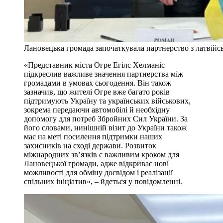
Лановецька громада започаткувала партнерство з латвійс
«Представник міста Огре Егілс Хелманіс
підкреслив важливе значення партнерства між
громадами в умовах сьогодення. Він також
зазначив, що жителі Огре вже багато років
підтримують Україну та українських військових,
зокрема передаючи автомобілі й необхідну
допомогу для потреб Збройних Сил України. За
його словами, нинішній візит до України також
має на меті посилення підтримки наших
захисників на сході держави. Розвиток
міжнародних зв’язків є важливим кроком для
Лановецької громади, адже відкриває нові
можливості для обміну досвідом і реалізації
спільних ініціатив», – йдеться у повідомленні.