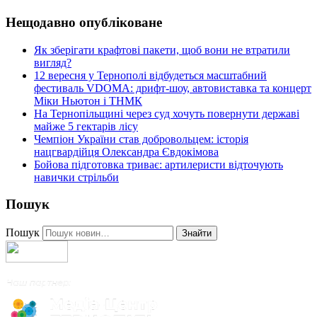
Нещодавно опубліковане
Як зберігати крафтові пакети, щоб вони не втратили
вигляд?
12 вересня у Тернополі відбудеться масштабний
фестиваль VDOMA: дрифт-шоу, автовиставка та концерт
Міки Ньютон і ТНМК
На Тернопільщині через суд хочуть повернути державі
майже 5 гектарів лісу
Чемпіон України став добровольцем: історія
нацгвардійця Олександра Євдокімова
Бойова підготовка триває: артилеристи відточують
навички стрільби
Пошук
Пошук
Знайти