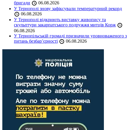
бригади
06.08.2026
У Тернополі знову зафіксували температурний рекорд
06.08.2026
У Тернополі відкриють виставку живопису та
скульптури закарпатського подружжя митців Корж
06.08.2026
У Тернопільській громаді призначили уповноваженого з
питань безбар’єрності
06.08.2026