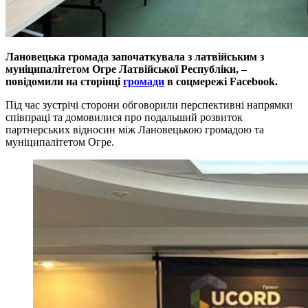
Лановецька громада започаткувала з латвійським з
муніципалітетом Огре Латвійської Республіки, –
повідомили на сторінці
громади
в соцмережі Facebook.
Під час зустрічі сторони обговорили перспективні напрямки
співпраці та домовилися про подальший розвиток
партнерських відносин між Лановецькою громадою та
муніципалітетом Огре.