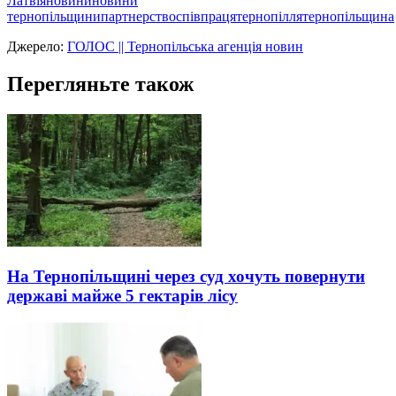
Латвія
новини
новини
тернопільщини
партнерство
співпраця
тернопілля
тернопільщина
Джерело:
ГОЛОС || Тернопільська агенція новин
Перегляньте також
На Тернопільщині через суд хочуть повернути
державі майже 5 гектарів лісу