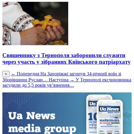
Священнику з Тернополя заборонили служити
через участь у зібраннях Київського патріархату
← Попередня
На Запоріжжі загинув 34-річний воїн зі
×
Зборівщини Руслан…
Наступна →
У Тернополі ексчиновника
засудили до 5,5 років ув’язнення…