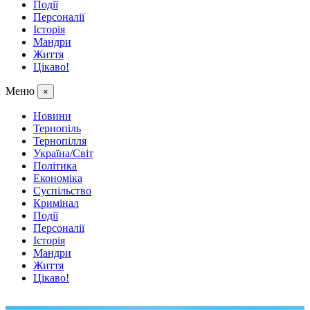
Події
Персоналії
Історія
Мандри
Життя
Цікаво!
Меню
×
Новини
Тернопіль
Тернопілля
Україна/Світ
Політика
Економіка
Суспільство
Кримінал
Події
Персоналії
Історія
Мандри
Життя
Цікаво!