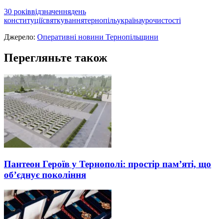
30 років
відзначення
день
конституції
святкування
тернопіль
україна
урочистості
Джерело:
Оперативні новини Тернопільщини
Перегляньте також
Пантеон Героїв у Тернополі: простір пам’яті, що
об’єднує покоління