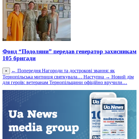
Фонд “Подоляни” передав генератор захисникам
105 бригади
← Попередня
Нагороди та дострокові звання: як
×
Тернопільська митниця святкувала…
Наступна →
Новий дім
для героїв: ветеранам Тернопільщини офіційно вручили…