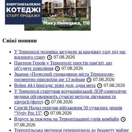
Свіжі новини
У Тернополі чоловіка засудили за крадіжку газу під час
воєнного стану
07.08.2026
Пантеон Героїв у Тернополі: простір пам’яті, що
об’єднує покоління
07.08.2026
Звання «Почесний громадянин міста Тернополя»
посмертно присвоїли ще 13 воїнам
07.08.2026
Воїни 44-ї бригади: різні долі, одна мета
07.08.2026
У Тернополі стартував всеукраїнський ЛОР-симпозіум:
медики обговорюють сучасні методи лікування та
хірургії (фото)
07.08.2026
Сергій Надал передав військовим 50 сучасних дронів
“Vyriy Pro 15”
07.08.2026
Вдруге за тиждень на Тернопільщині горів комбайн
07.08.2026
Тернопільська митниця перерахувала до бюджету майже