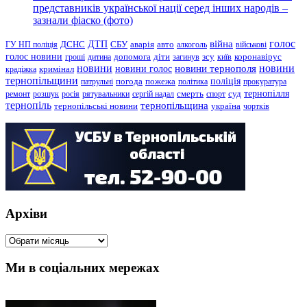
представників української нації серед інших народів –
зазнали фіаско (фото)
голос
війна
ДТП
ГУ НП поліція
ДСНС
СБУ
аварія
авто
алкоголь
військові
голос новини
зсу
гроші
дитина
допомога
діти
загинув
київ
коронавірус
новини
новини тернополя
новини
новини голос
кримінал
крадіжка
тернопільщини
поліція
патрульні
погода
пожежа
політика
прокуратура
тернопілля
суд
ремонт
розшук
росія
рятувальники
сергій надал
смерть
спорт
тернопіль
тернопільщина
україна
тернопільські новини
чортків
Архіви
Архіви
Ми в соціальних мережах