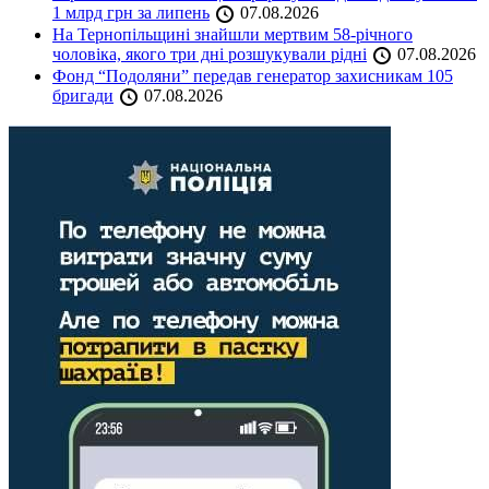
1 млрд грн за липень
07.08.2026
На Тернопільщині знайшли мертвим 58-річного
чоловіка, якого три дні розшукували рідні
07.08.2026
Фонд “Подоляни” передав генератор захисникам 105
бригади
07.08.2026