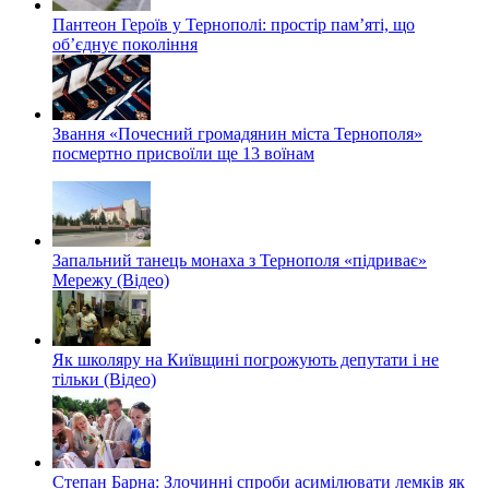
Пантеон Героїв у Тернополі: простір пам’яті, що
об’єднує покоління
Звання «Почесний громадянин міста Тернополя»
посмертно присвоїли ще 13 воїнам
Запальний танець монаха з Тернополя «підриває»
Мережу (Відео)
Як школяру на Київщині погрожують депутати і не
тільки (Відео)
Степан Барна: Злочинні спроби асимілювати лемків як