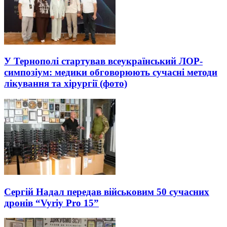
У Тернополі стартував всеукраїнський ЛОР-
симпозіум: медики обговорюють сучасні методи
лікування та хірургії (фото)
Сергій Надал передав військовим 50 сучасних
дронів “Vyriy Pro 15”