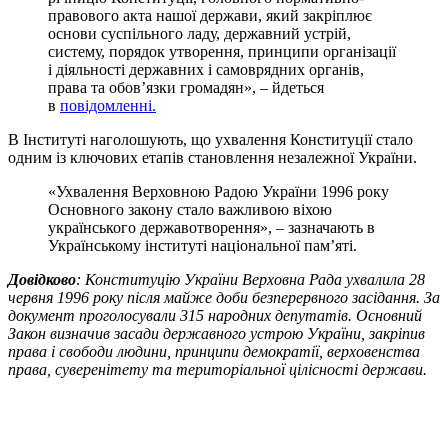
правового акта нашої держави, який закріплює
основи суспільного ладу, державний устрій,
систему, порядок утворення, принципи організації
і діяльності державних і самоврядних органів,
права та обов’язки громадян», – йдеться
в
повідомленні.
В Інституті наголошують, що ухвалення Конституції стало
одним із ключових етапів становлення незалежної України.
«Ухвалення Верховною Радою України 1996 року
Основного закону стало важливою віхою
українського державотворення», – зазначають в
Українському інституті національної пам’яті.
Довідково
: Конституцію України Верховна Рада ухвалила 28
червня 1996 року після майже доби безперервного засідання. За
документ проголосували 315 народних депутатів. Основний
Закон визначив засади державного устрою України, закріпив
права і свободи людини, принципи демократії, верховенства
права, суверенітету та територіальної цілісності держави.