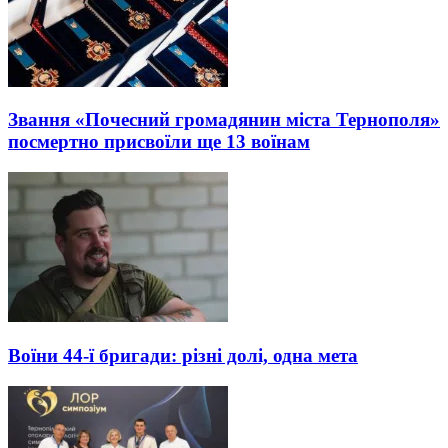
Звання «Почесний громадянин міста Тернополя»
посмертно присвоїли ще 13 воїнам
Воїни 44-ї бригади: різні долі, одна мета