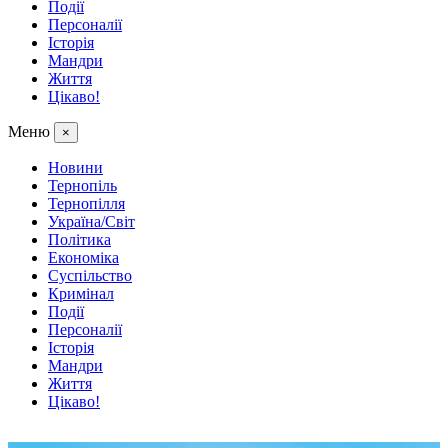
Події
Персоналії
Історія
Мандри
Життя
Цікаво!
Меню
×
Новини
Тернопіль
Тернопілля
Україна/Світ
Політика
Економіка
Суспільство
Кримінал
Події
Персоналії
Історія
Мандри
Життя
Цікаво!