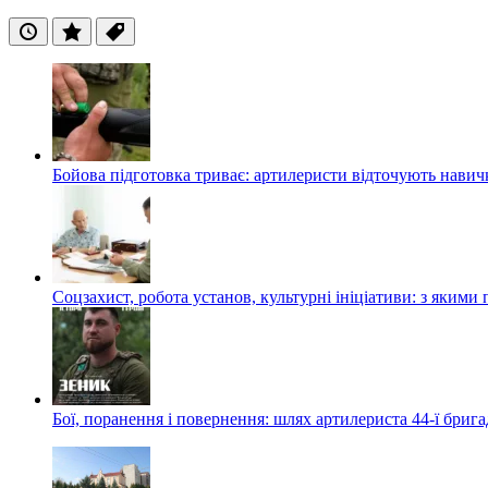
Останні
Популярні
Теги
Бойова підготовка триває: артилеристи відточують навич
Соцзахист, робота установ, культурні ініціативи: з яким
Бої, поранення і повернення: шлях артилериста 44-ї бриг