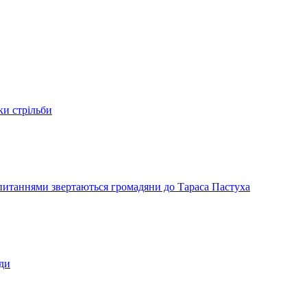
ки стрільби
и питаннями звертаються громадяни до Тараса Пастуха
ади