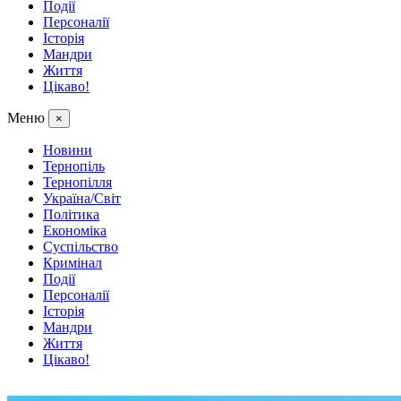
Події
Персоналії
Історія
Мандри
Життя
Цікаво!
Меню
×
Новини
Тернопіль
Тернопілля
Україна/Світ
Політика
Економіка
Суспільство
Кримінал
Події
Персоналії
Історія
Мандри
Життя
Цікаво!