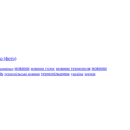
о (фото)
новини
новини тернополя
новини
новини голос
кримінал
ль
тернопільщина
україна
тернопільські новини
чортків