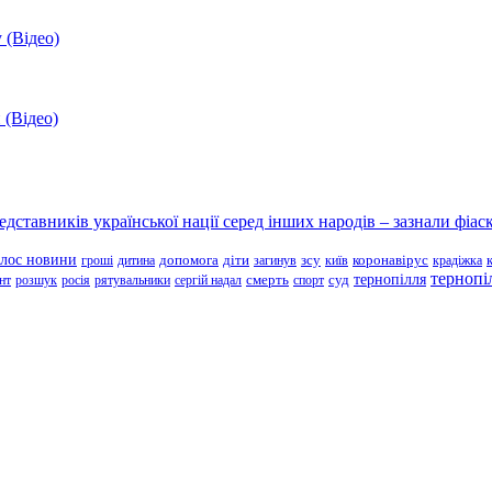
 (Відео)
 (Відео)
ставників української нації серед інших народів – зазнали фіаск
олос новини
зсу
гроші
дитина
допомога
діти
загинув
київ
коронавірус
крадіжка
тернопі
тернопілля
суд
нт
розшук
росія
рятувальники
сергій надал
смерть
спорт