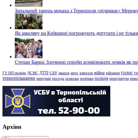
Запальний танець монаха з Тернополя «підриває» Мережу
Як школяру на Київщині погрожують депутати і не тільки
Степан Барна: Злочинні спроби асимілювати лемків як пред
голос
війна
г
ДТП
ГУ НП поліція
ДСНС
СБУ
аварія
авто
алкоголь
військові
тернопільщини
поліція
патрульні
погода
пожежа
політика
прокуратура
ремо
Архіви