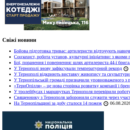
Свіжі новини
Бойова підготовка триває: артилеристи відточують навич
Соцзахист, робота установ, культурні ініціативи: з яким
Бої, поранення і повернення: шлях артилериста 44-ї бриг
У Тернополі знову зафіксували температурний рекорд
У Тернополі відкриють виставку живопису та скульптур
У Тернопільській громаді призначили уповноваженого з п
«ТернОпілля» – це нова сторінка розвитку компанії і бре
У тролейбусах і маршрутках Тернополя перевірили робот
Священнику з Тернополя заборонили служити через участь
На Тернопільщині за добу сталося 14 пожеж
06.08.202