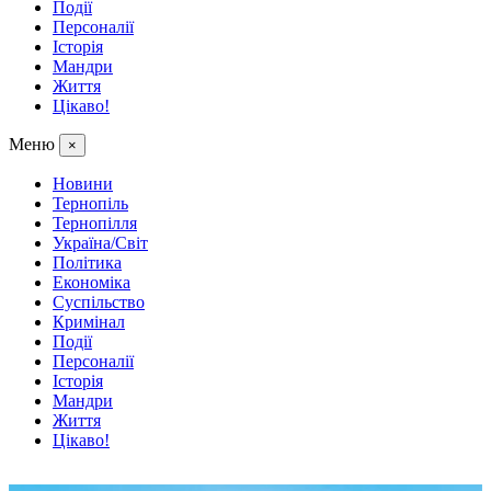
Події
Персоналії
Історія
Мандри
Життя
Цікаво!
Меню
×
Новини
Тернопіль
Тернопілля
Україна/Світ
Політика
Економіка
Суспільство
Кримінал
Події
Персоналії
Історія
Мандри
Життя
Цікаво!