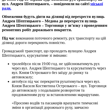
вул. Андрея Шептицького, – повідомили на сайті
міської
ради.
Обмеження будуть діяти на ділянці від перехрестя вулиць
Андрея Шептицького – Медова до перехрестя вулиць
Андрея Шептицького – Торговиця у зв’язку з проведенням
ремонтних робіт дорожнього покриття.
Під час
виконання поточного ремонту, рух транспорту на цій
ділянці дороги перекриють повністю.
Громадський транспорт, що проходить вулицею Андрея
Шептицького, курсуватиме зі змінами:
тролейбуси після 19:00 год. не здійснюватимуть рух
через вул. Андрея Шептицького та курсуватимуть через
вул. Князя Острозького без заїзду до ринку та
автовокзалу;
автобуси під час перекриття рухатимуться через вул.
Князя Василя Костянтина Острозького – вул. Торговиця
до автовокзалу з подальшим розворотом та
продовженням руху за встановленими маршрутами.
«Просимо водіїв та пасажирів врахувати тимчасові
зміни в організації дорожнього руху, завчасно