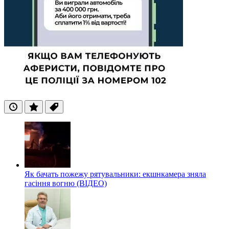
Останні
Популярні
Теги
Як бачать пожежу рятувальники: екшнкамера зняла
гасіння вогню (ВІДЕО)