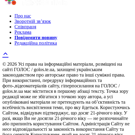
Про нас
Зворотній зв’язок
Співпраця
Реклама
Повідомити новину
Редакційна політика
© 2026 Усі права на інформаційні матеріали, розміщені на
сайті ГОЛОС / golos.te.ua, захищені українським
законодавством про авторське право та інші суміжні права.
При використанні, передруку інформаційних та
фото-,відеоматеріалів сайту, гіперпосилання на ГОЛОС /
golos.te.ua має міститися в першому абзаці тексту. Точка зору
редакції може не збігатися з точкою зору автора, а усі
опубліковані матеріали не претендують на об’єктивність та
всебічність висвітлення теми, про яку йдеться. Користуючись
Сайтом, відвідувач підтверджує, що досяг 21-річного віку. У
разі, якщо Ви не досягли 21-річного віку — не розпочинайте
або припиніть користування Сайтом. Адміністрація Сайту не
несе відповідальності за законність використання Сайту та
його сервісів Користувачем, який не досяг 21-річного віку.