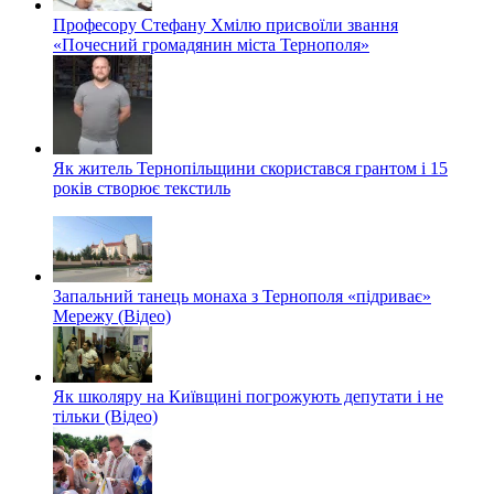
Професору Стефану Хмілю присвоїли звання
«Почесний громадянин міста Тернополя»
Як житель Тернопільщини скористався грантом і 15
років створює текстиль
Запальний танець монаха з Тернополя «підриває»
Мережу (Відео)
Як школяру на Київщині погрожують депутати і не
тільки (Відео)