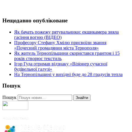
Нещодавно опубліковане
Як бачать пожежу рятувальники: екшнкамера зняла
гасіння вогню (ВІДЕО)
Професору Стефану Хмілю присвоїли звання
«Почесний громадянин міста Тернополя»
Як житель Тернопільщини скористався грантом і 15
років створює текстиль
Ігор Гуда отримав відзнаку «Візіонер сучасної
будівельної галузі»
На Тернопільщині у вихідні буде до 28 градусів тепла
Пошук
Пошук
Знайти