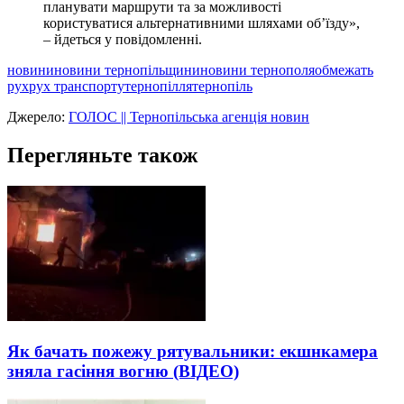
планувати маршрути та за можливості
користуватися альтернативними шляхами об’їзду»,
– йдеться у повідомленні.
новини
новини тернопільщини
новини тернополя
обмежать
рух
рух транспорту
тернопілля
тернопіль
Джерело:
ГОЛОС || Тернопільська агенція новин
Перегляньте також
Як бачать пожежу рятувальники: екшнкамера
зняла гасіння вогню (ВІДЕО)