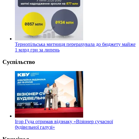
Тернопільська митниця перерахувала до бюджету майже
1 млрд грн за липень
Суспільство
Ігор Гуда отримав відзнаку «Візіонер сучасної
будівельної галузі»