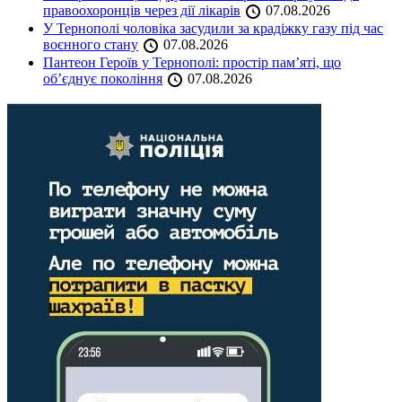
правоохоронців через дії лікарів
07.08.2026
У Тернополі чоловіка засудили за крадіжку газу під час
воєнного стану
07.08.2026
Пантеон Героїв у Тернополі: простір пам’яті, що
об’єднує покоління
07.08.2026