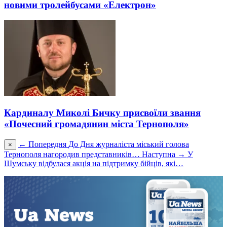
новими тролейбусами «Електрон»
Кардиналу Миколі Бичку присвоїли звання
«Почесний громадянин міста Тернополя»
← Попередня
До Дня журналіста міський голова
×
Тернополя нагородив представників…
Наступна →
У
Шумську відбулася акція на підтримку бійців, які…