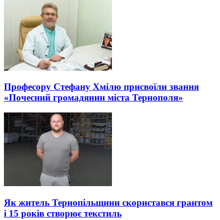
Професору Стефану Хмілю присвоїли звання
«Почесний громадянин міста Тернополя»
Як житель Тернопільщини скористався грантом
і 15 років створює текстиль