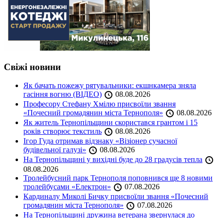
Свіжі новини
Як бачать пожежу рятувальники: екшнкамера зняла
гасіння вогню (ВІДЕО)
08.08.2026
Професору Стефану Хмілю присвоїли звання
«Почесний громадянин міста Тернополя»
08.08.2026
Як житель Тернопільщини скористався грантом і 15
років створює текстиль
08.08.2026
Ігор Гуда отримав відзнаку «Візіонер сучасної
будівельної галузі»
08.08.2026
На Тернопільщині у вихідні буде до 28 градусів тепла
08.08.2026
Тролейбусний парк Тернополя поповнився ще 8 новими
тролейбусами «Електрон»
07.08.2026
Кардиналу Миколі Бичку присвоїли звання «Почесний
громадянин міста Тернополя»
07.08.2026
На Тернопільщині дружина ветерана звернулася до