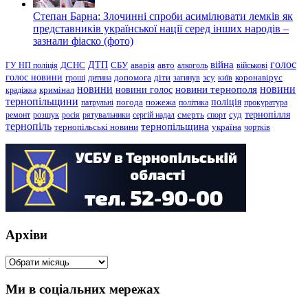
Степан Барна: Злочинні спроби асимілювати лемків як
представників української нації серед інших народів –
зазнали фіаско (фото)
голос
війна
ДТП
ГУ НП поліція
ДСНС
СБУ
аварія
авто
алкоголь
військові
голос новини
зсу
гроші
дитина
допомога
діти
загинув
київ
коронавірус
новини
новини тернополя
новини
новини голос
кримінал
крадіжка
тернопільщини
поліція
патрульні
погода
пожежа
політика
прокуратура
тернопілля
суд
ремонт
розшук
росія
рятувальники
сергій надал
смерть
спорт
тернопіль
тернопільщина
україна
тернопільські новини
чортків
Архіви
Архіви
Ми в соціальних мережах