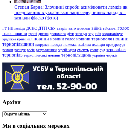
Степан Барна: Злочинні спроби асимілювати лемків як
представників української нації серед інших народів –
зазнали фіаско (фото)
голос
війна
ДТП
ГУ НП поліція
ДСНС
СБУ
аварія
авто
алкоголь
військові
голос новини
зсу
гроші
дитина
допомога
діти
загинув
київ
коронавірус
новини
новини тернополя
новини
новини голос
кримінал
крадіжка
тернопільщини
поліція
патрульні
погода
пожежа
політика
прокуратура
тернопілля
суд
ремонт
розшук
росія
рятувальники
сергій надал
смерть
спорт
тернопіль
тернопільщина
україна
тернопільські новини
чортків
Архіви
Архіви
Ми в соціальних мережах