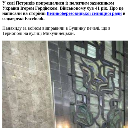
У селі Петриків попрощалися із полеглим захисником
України Ігорем Гордіюком. Військовому був 41 рік. Про це
написали на сторінці
Великоберезовицької селищної ради
в
соцмережі Facebook.
Панахиду за воїном відправили в Будинку печалі, що в
Тернополі на вулиці Микулинецькій.