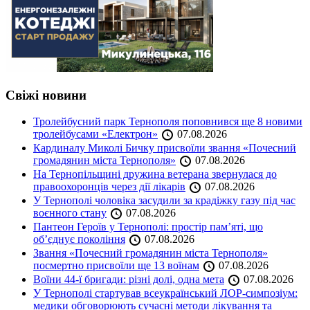
Свіжі новини
Тролейбусний парк Тернополя поповнився ще 8 новими
тролейбусами «Електрон»
07.08.2026
Кардиналу Миколі Бичку присвоїли звання «Почесний
громадянин міста Тернополя»
07.08.2026
На Тернопільщині дружина ветерана звернулася до
правоохоронців через дії лікарів
07.08.2026
У Тернополі чоловіка засудили за крадіжку газу під час
воєнного стану
07.08.2026
Пантеон Героїв у Тернополі: простір пам’яті, що
об’єднує покоління
07.08.2026
Звання «Почесний громадянин міста Тернополя»
посмертно присвоїли ще 13 воїнам
07.08.2026
Воїни 44-ї бригади: різні долі, одна мета
07.08.2026
У Тернополі стартував всеукраїнський ЛОР-симпозіум:
медики обговорюють сучасні методи лікування та