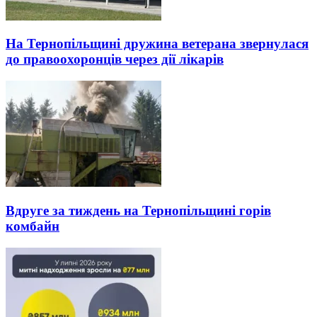
На Тернопільщині дружина ветерана звернулася
до правоохоронців через дії лікарів
Вдруге за тиждень на Тернопільщині горів
комбайн