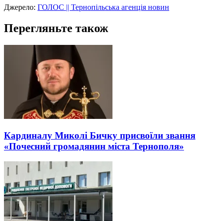
Джерело:
ГОЛОС || Тернопільська агенція новин
Перегляньте також
Кардиналу Миколі Бичку присвоїли звання
«Почесний громадянин міста Тернополя»