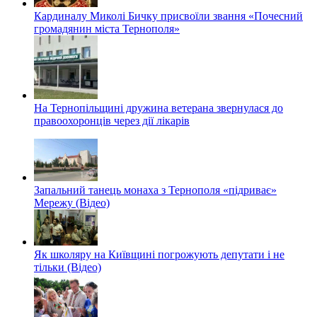
Кардиналу Миколі Бичку присвоїли звання «Почесний
громадянин міста Тернополя»
На Тернопільщині дружина ветерана звернулася до
правоохоронців через дії лікарів
Запальний танець монаха з Тернополя «підриває»
Мережу (Відео)
Як школяру на Київщині погрожують депутати і не
тільки (Відео)