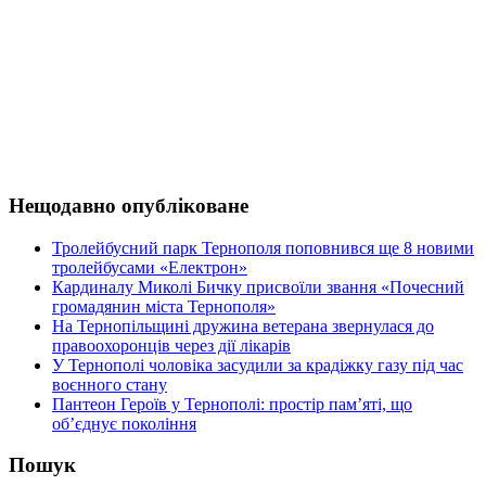
Нещодавно опубліковане
Тролейбусний парк Тернополя поповнився ще 8 новими
тролейбусами «Електрон»
Кардиналу Миколі Бичку присвоїли звання «Почесний
громадянин міста Тернополя»
На Тернопільщині дружина ветерана звернулася до
правоохоронців через дії лікарів
У Тернополі чоловіка засудили за крадіжку газу під час
воєнного стану
Пантеон Героїв у Тернополі: простір пам’яті, що
об’єднує покоління
Пошук