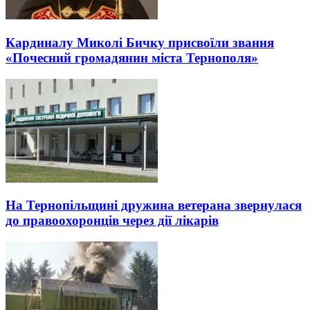
Кардиналу Миколі Бичку присвоїли звання
«Почесний громадянин міста Тернополя»
На Тернопільщині дружина ветерана звернулася
до правоохоронців через дії лікарів