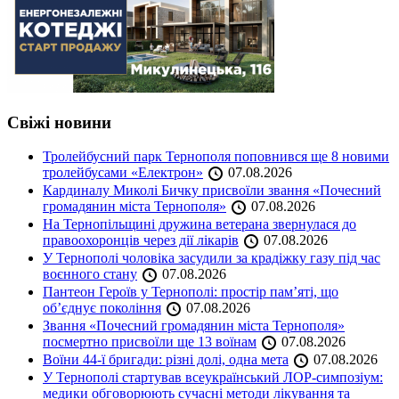
Свіжі новини
Тролейбусний парк Тернополя поповнився ще 8 новими
тролейбусами «Електрон»
07.08.2026
Кардиналу Миколі Бичку присвоїли звання «Почесний
громадянин міста Тернополя»
07.08.2026
На Тернопільщині дружина ветерана звернулася до
правоохоронців через дії лікарів
07.08.2026
У Тернополі чоловіка засудили за крадіжку газу під час
воєнного стану
07.08.2026
Пантеон Героїв у Тернополі: простір пам’яті, що
об’єднує покоління
07.08.2026
Звання «Почесний громадянин міста Тернополя»
посмертно присвоїли ще 13 воїнам
07.08.2026
Воїни 44-ї бригади: різні долі, одна мета
07.08.2026
У Тернополі стартував всеукраїнський ЛОР-симпозіум:
медики обговорюють сучасні методи лікування та