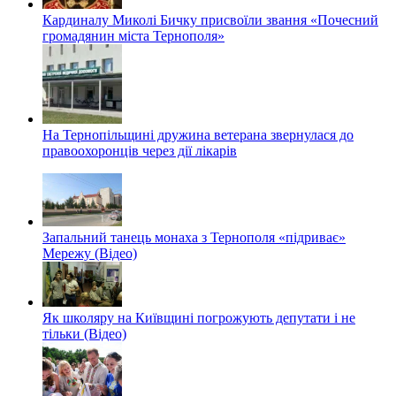
Кардиналу Миколі Бичку присвоїли звання «Почесний
громадянин міста Тернополя»
На Тернопільщині дружина ветерана звернулася до
правоохоронців через дії лікарів
Запальний танець монаха з Тернополя «підриває»
Мережу (Відео)
Як школяру на Київщині погрожують депутати і не
тільки (Відео)