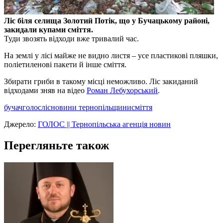
Ліс біля селища Золотий Потік, що у Бучацькому районі,
закидали купами сміття.
Туди звозять відходи вже тривалий час.
На землі у лісі майже не видно листя – усе пластикові пляшки,
поліетиленові пакети й інше сміття.
Збирати гриби в такому місці неможливо. Ліс закиданий
відходами зняв на відео
Роман Лебухорський
.
бучач
голос
ліс
новини тернопільщини
сміття
Джерело:
ГОЛОС || Тернопільська агенція новин
Перегляньте також