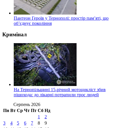
Пантеон Героїв у Тернополі: простір пам’яті, що
об’єднує покоління
Кримінал
На Тернопільщині 15-річний мотоцикліст збив
пішохода: до лікарні потрапили троє людей
Серпень 2026
Пн
Вт
Ср
Чт
Пт
Сб
Нд
1
2
3
4
5
6
7
8
9