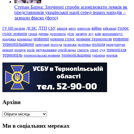
Степан Барна: Злочинні спроби асимілювати лемків як
представників української нації серед інших народів –
зазнали фіаско (фото)
голос
війна
ДТП
ГУ НП поліція
ДСНС
СБУ
аварія
авто
алкоголь
військові
голос новини
зсу
гроші
дитина
допомога
діти
загинув
київ
коронавірус
новини
новини тернополя
новини
новини голос
кримінал
крадіжка
тернопільщини
поліція
патрульні
погода
пожежа
політика
прокуратура
тернопілля
суд
ремонт
розшук
росія
рятувальники
сергій надал
смерть
спорт
тернопіль
тернопільщина
україна
тернопільські новини
чортків
Архіви
Архіви
Ми в соціальних мережах