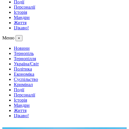
Події
Персоналії
Історія
Мандри
Життя
Цікаво!
Меню
×
Новини
Тернопіль
Тернопілля
Україна/Світ
Політика
Економіка
Суспільство
Кримінал
Події
Персоналії
Історія
Мандри
Життя
Цікаво!