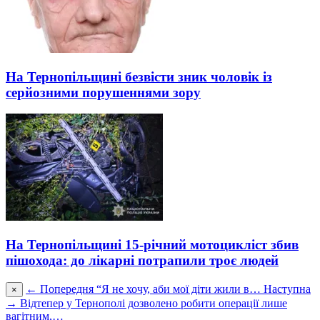
На Тернопільщині безвісти зник чоловік із
серйозними порушеннями зору
На Тернопільщині 15-річний мотоцикліст збив
пішохода: до лікарні потрапили троє людей
← Попередня
“Я не хочу, аби мої діти жили в…
Наступна
×
→
Відтепер у Тернополі дозволено робити операції лише
вагітним,…