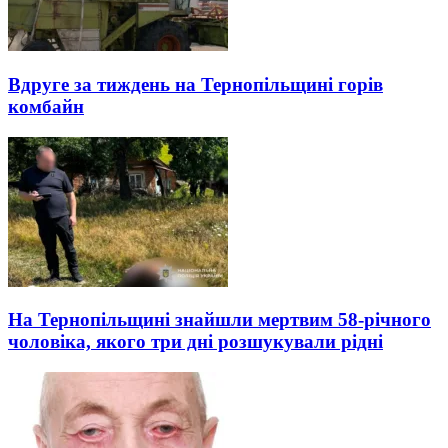
Вдруге за тиждень на Тернопільщині горів
комбайн
На Тернопільщині знайшли мертвим 58-річного
чоловіка, якого три дні розшукували рідні