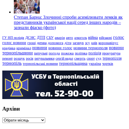
Степан Барна: Злочинні спроби асимілювати лемків як
представників української нації серед інших народів –
зазнали фіаско (фото)
голос
війна
ДТП
ГУ НП поліція
ДСНС
СБУ
аварія
авто
алкоголь
військові
голос новини
зсу
гроші
дитина
допомога
діти
загинув
київ
коронавірус
новини
новини тернополя
новини
новини голос
кримінал
крадіжка
тернопільщини
поліція
патрульні
погода
пожежа
політика
прокуратура
тернопілля
суд
ремонт
розшук
росія
рятувальники
сергій надал
смерть
спорт
тернопіль
тернопільщина
україна
тернопільські новини
чортків
Архіви
Архіви