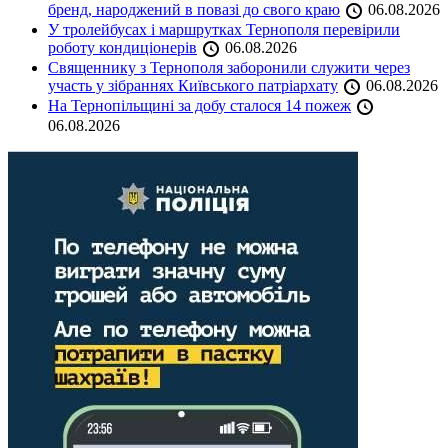
бренд, народжений в повазі до свого краю
06.08.2026
У тролейбусах і маршрутках Тернополя перевірили
роботу кондиціонерів
06.08.2026
Священнику з Тернополя заборонили служити через
участь у зібраннях Київського патріархату
06.08.2026
На Тернопільщині за добу сталося 14 пожеж
06.08.2026