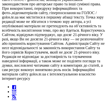
законодавством про авторське право та інші суміжні права.
При використанні, передруку інформаційних та
фото-,відеоматеріалів сайту, гіперпосилання на ГОЛОС /
golos.te.ua має міститися в першому абзаці тексту. Точка зору
редакції може не збігатися з точкою зору автора, а усі
опубліковані матеріали не претендують на об’єктивність та
всебічність висвітлення теми, про яку йдеться. Користуючись
Сайтом, відвідувач підтверджує, що досяг 21-річного віку. У
разі, якщо Ви не досягли 21-річного віку — не розпочинайте
або припиніть користування Сайтом. Адміністрація Сайту не
несе відповідальності за законність використання Сайту та
його сервісів Користувачем, який не досяг 21-річного віку.
Редакція не відповідає за достовірність та тлумачення
наведеної інформації, а також може не поділяти погляди та
думки, висловлені читачами сайту в коментарях до статей, а
сам ресурс виконує винятково роль носія. Інформаційні
матеріали сайту golos.te.ua є інтелектуальною власністю
інтернет-ресурсу