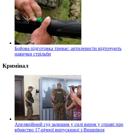
Бойова підготовка триває: артилеристи відточують
навички стрільби
Кримінал
Апеляційний суд залишив у силі вирок у справі про
вбивство 17-річної випускниці з Вишнівця