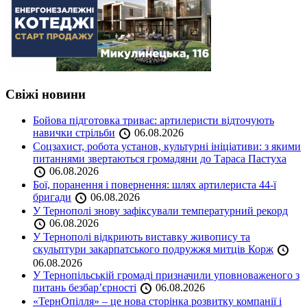
Свіжі новини
Бойова підготовка триває: артилеристи відточують
навички стрільби
06.08.2026
Соцзахист, робота установ, культурні ініціативи: з якими
питаннями звертаються громадяни до Тараса Пастуха
06.08.2026
Бої, поранення і повернення: шлях артилериста 44-ї
бригади
06.08.2026
У Тернополі знову зафіксували температурний рекорд
06.08.2026
У Тернополі відкриють виставку живопису та
скульптури закарпатського подружжя митців Корж
06.08.2026
У Тернопільській громаді призначили уповноваженого з
питань безбар’єрності
06.08.2026
«ТернОпілля» – це нова сторінка розвитку компанії і