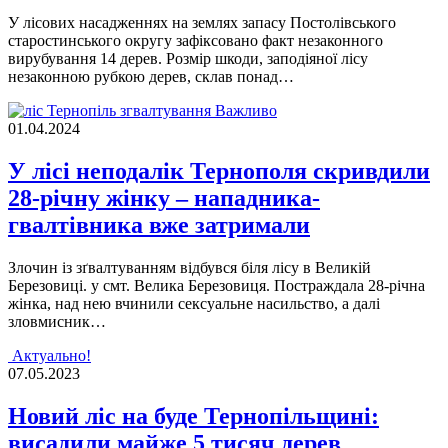
У лісових насадженнях на землях запасу Постолівського
старостинського округу зафіксовано факт незаконного
вирубування 1️4 дерев. Розмір шкоди, заподіяної лісу
незаконною рубкою дерев, склав понад…
Важливо
01.04.2024
У лісі неподалік Тернополя скривдили
28-річну жінку – нападника-
гвалтівника вже затримали
Злочин із зґвалтуванням відбувся біля лісу в Великій
Березовиці. у смт. Велика Березовиця. Постраждала 28-річна
жінка, над нею вчинили сексуальне насильство, а далі
зловмисник…
Актуально!
07.05.2023
Новий ліс на буде Тернопільщині:
висадили майже 5 тисяч дерев