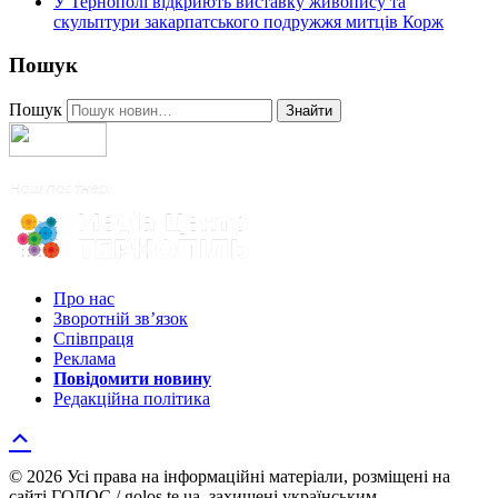
У Тернополі відкриють виставку живопису та
скульптури закарпатського подружжя митців Корж
Пошук
Пошук
Знайти
Про нас
Зворотній зв’язок
Співпраця
Реклама
Повідомити новину
Редакційна політика
© 2026 Усі права на інформаційні матеріали, розміщені на
сайті ГОЛОС / golos.te.ua, захищені українським