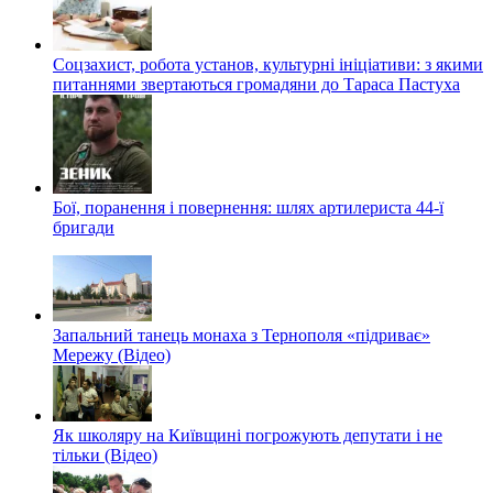
Соцзахист, робота установ, культурні ініціативи: з якими
питаннями звертаються громадяни до Тараса Пастуха
Бої, поранення і повернення: шлях артилериста 44-ї
бригади
Запальний танець монаха з Тернополя «підриває»
Мережу (Відео)
Як школяру на Київщині погрожують депутати і не
тільки (Відео)