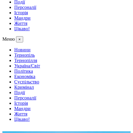
Події
Персоналії
Історія
Мандри
Життя
Цікаво!
Меню
×
Новини
Тернопіль
Тернопілля
Україна/Світ
Політика
Економіка
Суспільство
Кримінал
Події
Персоналії
Історія
Мандри
Життя
Цікаво!