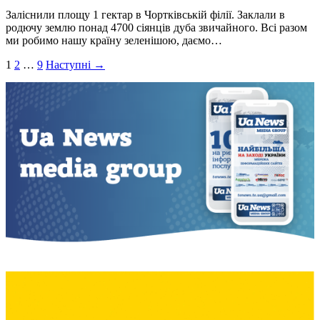
Заліснили площу 1 гектар в Чортківській філії. Заклали в
родючу землю понад 4700 сіянців дуба звичайного. Всі разом
ми робимо нашу країну зеленішою, даємо…
Пагінація
1
2
…
9
Наступні →
записів