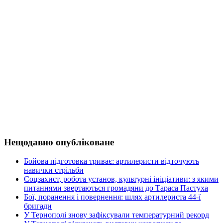
Нещодавно опубліковане
Бойова підготовка триває: артилеристи відточують
навички стрільби
Соцзахист, робота установ, культурні ініціативи: з якими
питаннями звертаються громадяни до Тараса Пастуха
Бої, поранення і повернення: шлях артилериста 44-ї
бригади
У Тернополі знову зафіксували температурний рекорд