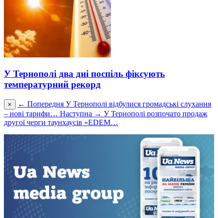
У Тернополі два дні поспіль фіксують
температурний рекорд
← Попередня
У Тернополі відбулися громадські слухання
×
– нові тарифи…
Наступна →
У Тернополі розпочато продаж
другої черги таунхаусів «ЕDEM…