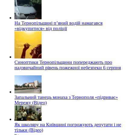
На Тернопільщині п’яний водій намагався
«відкупитися» від поліції
Синоптики Тернопільщини попереджають про
надзвичайний рівень пожежної небезпеки 6 серпня
Запальний танець монаха з Тернополя «підриває»
Мережу (Відео)
Як школяру на Київщині погрожують депутати і не
тільки (Відео)