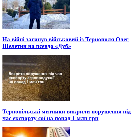
На війні загинув військовий із Тернополя Олег
Шелетин на псевдо «Дуб»
Тернопільські митники викрили порушення під
час експорту сої на понад 1 млн грн