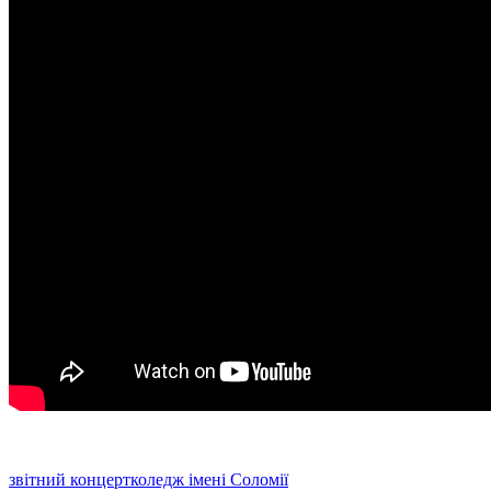
звітний концерт
коледж імені Соломії