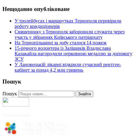
Нещодавно опубліковане
У тролейбусах і маршрутках Тернополя перевірили
роботу кондиціонерів
Священнику з Тернополя заборонили служити через
участь у зібраннях Київського патріархату
На Тернопільщині за добу сталося 14 пожеж
15-річного волонтера із Заліщиків Владислава
Калакайла нагородили церковною медаллю за допомогу
ЗСУ
У Лановецькій лікарні відкрили сучасний рентген-
кабінет за понад 4,2 млн гривень
Пошук
Пошук
Знайти