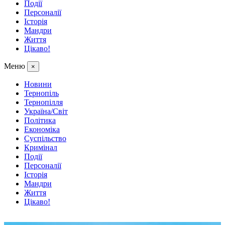
Події
Персоналії
Історія
Мандри
Життя
Цікаво!
Меню
×
Новини
Тернопіль
Тернопілля
Україна/Світ
Політика
Економіка
Суспільство
Кримінал
Події
Персоналії
Історія
Мандри
Життя
Цікаво!