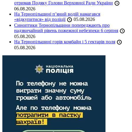
отримав Подяку Голови Верховної Ради України
06.08.2026
На Тернопільщині п’яний водій намагався
«відкупитися» від поліції
05.08.2026
Синоптики Тернопільщини попереджають про
надзвичайний рівень пожежної небезпеки 6 серпня
05.08.2026
На Тернопільщині горів комбайн і 5 гектарів поля
05.08.2026