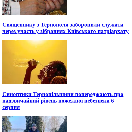
Священнику з Тернополя заборонили служити
через участь у зібраннях Київського патріархату
Синоптики Тернопільщини попереджають про
надзвичайний рівень пожежної небезпеки 6
серпня