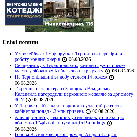
Свіжі новини
У тролейбусах і маршрутках Тернополя перевірили
роботу кондиціонерів
06.08.2026
Священнику з Тернополя заборонили служити через
участь у зібраннях Київського патріархату
06.08.2026
На Тернопільщині за добу сталося 14 пожеж
06.08.2026
15-річного волонтера із Заліщиків Владислава
Калакайла нагородили церковною медаллю за допомогу
ЗСУ
06.08.2026
У Лановецькій лікарні відкрили сучасний рентген-
кабінет за понад 4,2 млн гривень
06.08.2026
Апеляційний суд залишив у силі вирок у справі про
вбивство 17-річної випускниці з Вишнівця
06.08.2026
Голова Васильковецької громади Андрій Гайдаш