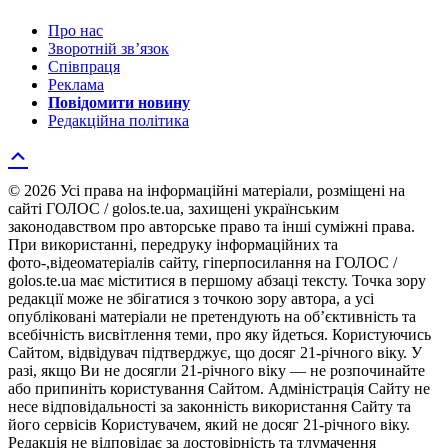
Про нас
Зворотній зв’язок
Співпраця
Реклама
Повідомити новину
Редакційна політика
© 2026 Усі права на інформаційні матеріали, розміщені на
сайті ГОЛОС / golos.te.ua, захищені українським
законодавством про авторське право та інші суміжні права.
При використанні, передруку інформаційних та
фото-,відеоматеріалів сайту, гіперпосилання на ГОЛОС /
golos.te.ua має міститися в першому абзаці тексту. Точка зору
редакції може не збігатися з точкою зору автора, а усі
опубліковані матеріали не претендують на об’єктивність та
всебічність висвітлення теми, про яку йдеться. Користуючись
Сайтом, відвідувач підтверджує, що досяг 21-річного віку. У
разі, якщо Ви не досягли 21-річного віку — не розпочинайте
або припиніть користування Сайтом. Адміністрація Сайту не
несе відповідальності за законність використання Сайту та
його сервісів Користувачем, який не досяг 21-річного віку.
Редакція не відповідає за достовірність та тлумачення