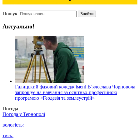
Пошук
Знайти
Актуально!
Галицький фаховий коледж імені В’ячеслава Чорновола
запрошує на навчання за освітньо-професійною
програмою «Геодезія та землеустрій»
Погода
Погода у
Тернополі
вологість:
тиск: