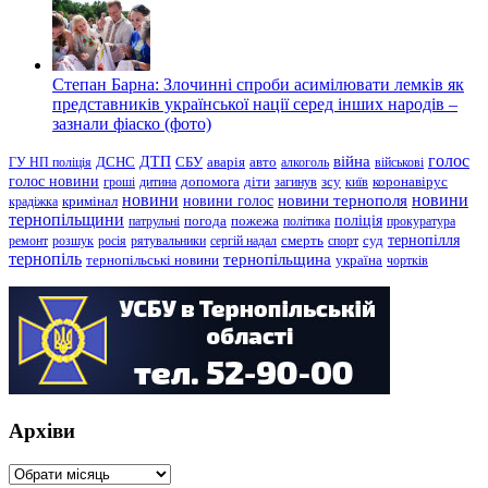
Степан Барна: Злочинні спроби асимілювати лемків як
представників української нації серед інших народів –
зазнали фіаско (фото)
голос
війна
ДТП
ГУ НП поліція
ДСНС
СБУ
аварія
авто
алкоголь
військові
голос новини
зсу
гроші
дитина
допомога
діти
загинув
київ
коронавірус
новини
новини тернополя
новини
новини голос
кримінал
крадіжка
тернопільщини
поліція
патрульні
погода
пожежа
політика
прокуратура
тернопілля
суд
ремонт
розшук
росія
рятувальники
сергій надал
смерть
спорт
тернопіль
тернопільщина
україна
тернопільські новини
чортків
Архіви
Архіви