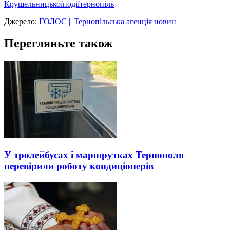
Крушельницької
події
тернопіль
Джерело:
ГОЛОС || Тернопільська агенція новин
Перегляньте також
У тролейбусах і маршрутках Тернополя
перевірили роботу кондиціонерів