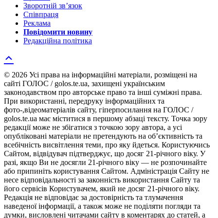
Зворотній зв’язок
Співпраця
Реклама
Повідомити новину
Редакційна політика
© 2026 Усі права на інформаційні матеріали, розміщені на
сайті ГОЛОС / golos.te.ua, захищені українським
законодавством про авторське право та інші суміжні права.
При використанні, передруку інформаційних та
фото-,відеоматеріалів сайту, гіперпосилання на ГОЛОС /
golos.te.ua має міститися в першому абзаці тексту. Точка зору
редакції може не збігатися з точкою зору автора, а усі
опубліковані матеріали не претендують на об’єктивність та
всебічність висвітлення теми, про яку йдеться. Користуючись
Сайтом, відвідувач підтверджує, що досяг 21-річного віку. У
разі, якщо Ви не досягли 21-річного віку — не розпочинайте
або припиніть користування Сайтом. Адміністрація Сайту не
несе відповідальності за законність використання Сайту та
його сервісів Користувачем, який не досяг 21-річного віку.
Редакція не відповідає за достовірність та тлумачення
наведеної інформації, а також може не поділяти погляди та
думки, висловлені читачами сайту в коментарях до статей, а