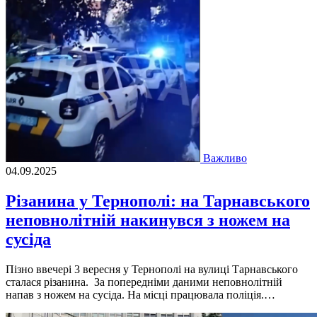
Важливо
04.09.2025
Різанина у Тернополі: на Тарнавського
неповнолітній накинувся з ножем на
сусіда
Пізно ввечері 3 вересня у Тернополі на вулиці Тарнавського
сталася різанина. За попередніми даними неповнолітній
напав з ножем на сусіда. На місці працювала поліція.…