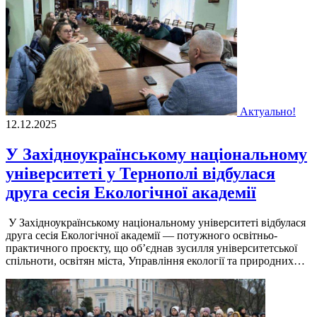
Актуально!
12.12.2025
У Західноукраїнському національному
університеті у Тернополі відбулася
друга сесія Екологічної академії
У Західноукраїнському національному університеті відбулася
друга сесія Екологічної академії — потужного освітньо-
практичного проєкту, що об’єднав зусилля університетської
спільноти, освітян міста, Управління екології та природних…