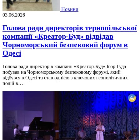
Новини
03.06.2026
Голова ради директорів тернопільської
компанії «Креатор-Буд» відвідав
Чорноморський безпековий форум в
Одесі
Голова ради директорів компанії «Креатор-Буд» Ігор Гуда
побував на Чорноморському безпековому форумі, який
відбувся в Одесі та став однією з ключових геополітичних
подій в…