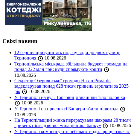
Свіжі новини
12 серпня призупинять подачу води до двох вулиць
Тернополя
10.08.2026
Тернопільська міськрада збільшила бюджет громади на
понад 222 млн грн: куди спрямують кошти
10.08.2026
Секретар Озернянської громади Назар Романів
задекларував понад 628 тисяч гривень зарплати за 2025
рік
10.08.2026
У Тернополі на вул. Торговиця знайшли тіло чоловіка
10.08.2026
У Тернополі на проспекті Бандери збили пішохода
10.08.2026
На Тернопільщині жінка перерахувала шахраям 28 тисяч
гривень після дзвінка «працівника банку»
10.08.2026
У Тернополі компенсують небаланс води: що це означає