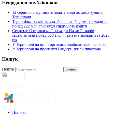
Нещодавно опубліковане
12 серпня призупинять подачу води до двох вулиць
Тернополя
Тернопільська міськрада збільшила бюджет громади на
понад 222 млн грн: куди спрямують кошти
Секретар Озернянської громади Назар Романів
задекларував понад 628 тисяч гривень зарплати за 2025
рік
У Тернополі на вул. Торговиця знайшли тіло чоловіка
У Тернополі на проспекті Бандери збили пішохода
Пошук
Пошук
Знайти
Про нас