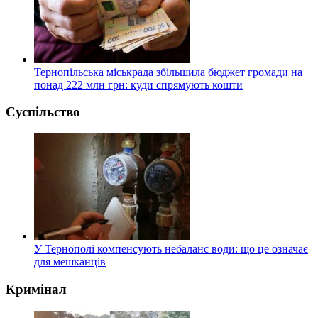
Тернопільська міськрада збільшила бюджет громади на
понад 222 млн грн: куди спрямують кошти
Суспільство
У Тернополі компенсують небаланс води: що це означає
для мешканців
Кримінал