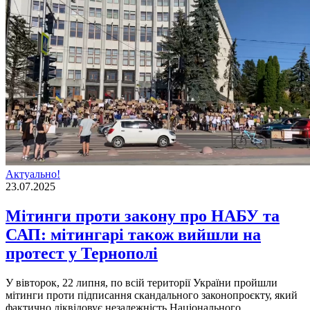
Актуально!
23.07.2025
Мітинги проти закону про НАБУ та
САП: мітингарі також вийшли на
протест у Тернополі
У вівторок, 22 липня, по всій території України пройшли
мітинги проти підписання скандального законопроєкту, який
фактично ліквідовує незалежність Національного