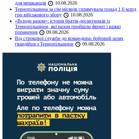
для мешканців
10.08.2026
Тернопільщина за сім місяців спрямувала понад 1,6 млрд
грн військового збору
10.08.2026
«Всюди разом»: історія братів-десантників із
Тернопільщини, які разом пройшли фронт і важкі
поранення
09.08.2026
Від строкової служби до командира: бойовий шлях
гвардійця з Тернопільщини
09.08.2026