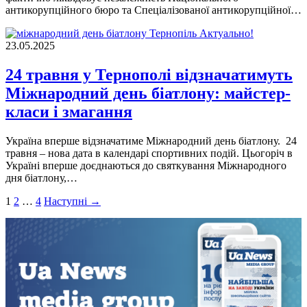
антикорупційного бюро та Спеціалізованої антикорупційної…
Актуально!
23.05.2025
24 травня у Тернополі відзначатимуть
Міжнародний день біатлону: майстер-
класи і змагання
Україна вперше відзначатиме Міжнародний день біатлону. 24
травня – нова дата в календарі спортивних подій. Цьогоріч в
Україні вперше доєднаються до святкування Міжнародного
дня біатлону,…
Пагінація
1
2
…
4
Наступні →
записів