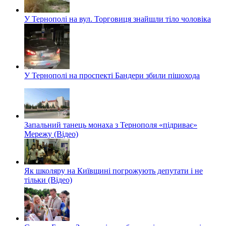
У Тернополі на вул. Торговиця знайшли тіло чоловіка
У Тернополі на проспекті Бандери збили пішохода
Запальний танець монаха з Тернополя «підриває»
Мережу (Відео)
Як школяру на Київщині погрожують депутати і не
тільки (Відео)