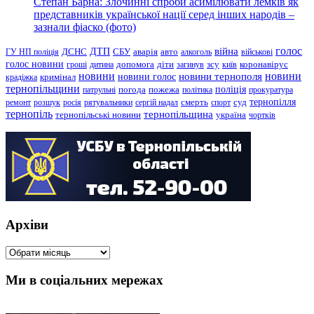
Степан Барна: Злочинні спроби асимілювати лемків як
представників української нації серед інших народів –
зазнали фіаско (фото)
голос
війна
ДТП
ГУ НП поліція
ДСНС
СБУ
аварія
авто
алкоголь
військові
голос новини
зсу
гроші
дитина
допомога
діти
загинув
київ
коронавірус
новини
новини тернополя
новини
новини голос
кримінал
крадіжка
тернопільщини
поліція
патрульні
погода
пожежа
політика
прокуратура
тернопілля
суд
ремонт
розшук
росія
рятувальники
сергій надал
смерть
спорт
тернопіль
тернопільщина
україна
тернопільські новини
чортків
Архіви
Архіви
Ми в соціальних мережах