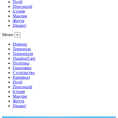
Події
Персоналії
Історія
Мандри
Життя
Цікаво!
Меню
×
Новини
Тернопіль
Тернопілля
Україна/Світ
Політика
Економіка
Суспільство
Кримінал
Події
Персоналії
Історія
Мандри
Життя
Цікаво!