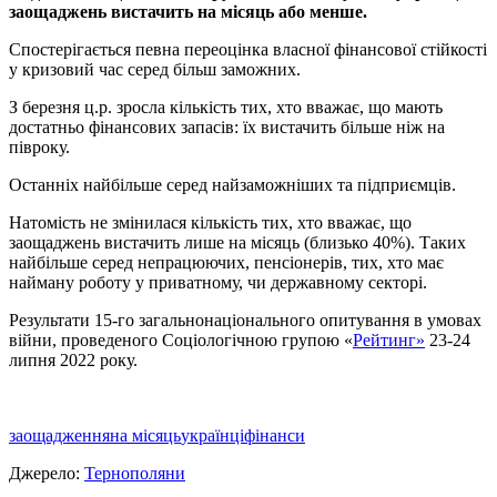
заощаджень вистачить на мiсяць або менше.
Спостерiгається певна переоцiнка власної фiнансової стiйкостi
у кризовий час серед бiльш заможних.
З березня ц.р. зросла кiлькiсть тих, хто вважає, що мають
достатньо фiнансових запасiв: їх вистачить бiльше нiж на
пiвроку.
Останнiх найбiльше серед найзаможнiших та пiдприємцiв.
Натомiсть не змiнилася кiлькiсть тих, хто вважає, що
заощаджень вистачить лише на мiсяць (близько 40%). Таких
найбiльше серед непрацюючих, пенсiонерiв, тих, хто має
найману роботу у приватному, чи державному секторi.
Результати 15-го загальнонацiонального опитування в умовах
вiйни, проведеного Соцiологiчною групою «
Рейтинг»
23-24
липня 2022 року.
заощадження
на місяць
українці
фінанси
Джерело:
Тернополяни