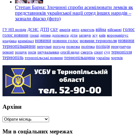
Степан Барна: Злочинні спроби асимілювати лемків як
представників української нації серед інших народів –
зазнали фіаско (фото)
голос
війна
ДТП
ГУ НП поліція
ДСНС
СБУ
аварія
авто
алкоголь
військові
голос новини
зсу
гроші
дитина
допомога
діти
загинув
київ
коронавірус
новини
новини тернополя
новини
новини голос
кримінал
крадіжка
тернопільщини
поліція
патрульні
погода
пожежа
політика
прокуратура
тернопілля
суд
ремонт
розшук
росія
рятувальники
сергій надал
смерть
спорт
тернопіль
тернопільщина
україна
тернопільські новини
чортків
Архіви
Архіви
Ми в соціальних мережах