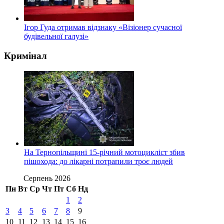
Ігор Гуда отримав відзнаку «Візіонер сучасної
будівельної галузі»
Кримінал
На Тернопільщині 15-річний мотоцикліст збив
пішохода: до лікарні потрапили троє людей
Серпень 2026
Пн
Вт
Ср
Чт
Пт
Сб
Нд
1
2
3
4
5
6
7
8
9
10
11
12
13
14
15
16