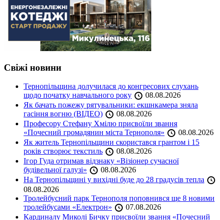
Свіжі новини
Тернопільщина долучилася до конгресових слухань
щодо початку навчального року
08.08.2026
Як бачать пожежу рятувальники: екшнкамера зняла
гасіння вогню (ВІДЕО)
08.08.2026
Професору Стефану Хмілю присвоїли звання
«Почесний громадянин міста Тернополя»
08.08.2026
Як житель Тернопільщини скористався грантом і 15
років створює текстиль
08.08.2026
Ігор Гуда отримав відзнаку «Візіонер сучасної
будівельної галузі»
08.08.2026
На Тернопільщині у вихідні буде до 28 градусів тепла
08.08.2026
Тролейбусний парк Тернополя поповнився ще 8 новими
тролейбусами «Електрон»
07.08.2026
Кардиналу Миколі Бичку присвоїли звання «Почесний