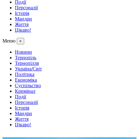
Події
Персоналії
Історія
Мандри
Життя
Цікаво!
Меню
×
Новини
Тернопіль
Тернопілля
Україна/Світ
Політика
Економіка
Суспільство
Кримінал
Події
Персоналії
Історія
Мандри
Життя
Цікаво!