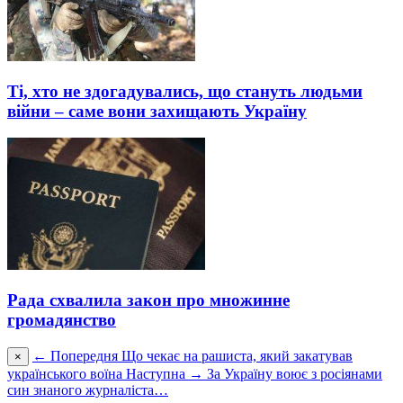
Ті, хто не здогадувались, що стануть людьми
війни – саме вони захищають Україну
Рада схвалила закон про множинне
громадянство
← Попередня
Що чекає на рашиста, який закатував
×
українського воїна
Наступна →
За Україну воює з росіянами
син знаного журналіста…