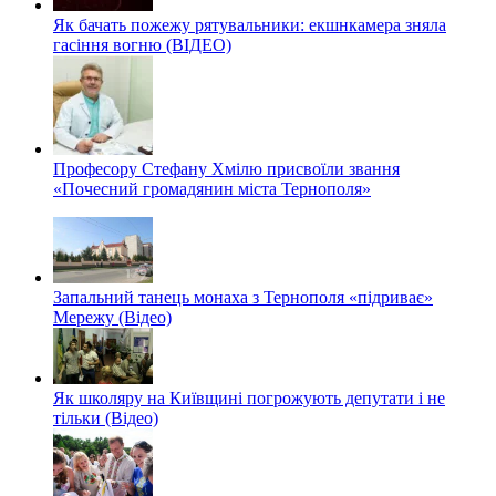
Як бачать пожежу рятувальники: екшнкамера зняла
гасіння вогню (ВІДЕО)
Професору Стефану Хмілю присвоїли звання
«Почесний громадянин міста Тернополя»
Запальний танець монаха з Тернополя «підриває»
Мережу (Відео)
Як школяру на Київщині погрожують депутати і не
тільки (Відео)