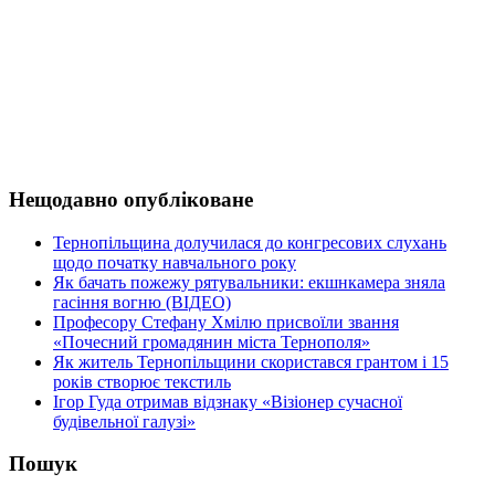
Нещодавно опубліковане
Тернопільщина долучилася до конгресових слухань
щодо початку навчального року
Як бачать пожежу рятувальники: екшнкамера зняла
гасіння вогню (ВІДЕО)
Професору Стефану Хмілю присвоїли звання
«Почесний громадянин міста Тернополя»
Як житель Тернопільщини скористався грантом і 15
років створює текстиль
Ігор Гуда отримав відзнаку «Візіонер сучасної
будівельної галузі»
Пошук