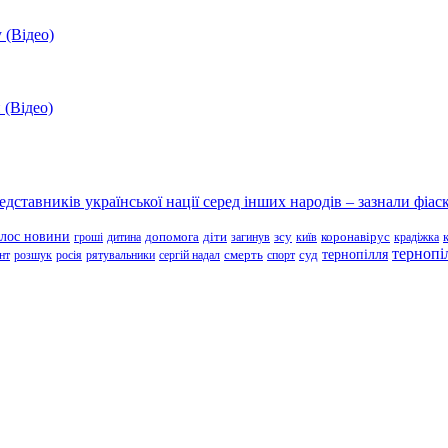
 (Відео)
 (Відео)
ставників української нації серед інших народів – зазнали фіаск
олос новини
зсу
гроші
дитина
допомога
діти
загинув
київ
коронавірус
крадіжка
тернопі
тернопілля
суд
нт
розшук
росія
рятувальники
сергій надал
смерть
спорт