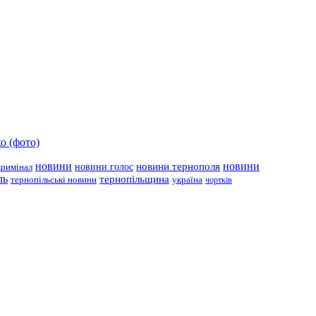
о (фото)
новини
новини тернополя
новини
новини голос
кримінал
ль
тернопільщина
україна
тернопільські новини
чортків