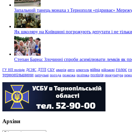
Запальний танець монаха з Тернополя «підриває» Мережу
Як школяру на Київщині погрожують депутати і не тільки
Степан Барна: Злочинні спроби асимілювати лемків як пред
голос
війна
г
ДТП
ГУ НП поліція
ДСНС
СБУ
аварія
авто
алкоголь
військові
тернопільщини
поліція
патрульні
погода
пожежа
політика
прокуратура
ремо
Архіви