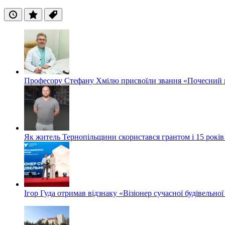
Останні
Популярні
Теги
Професору Стефану Хмілю присвоїли звання «Почесний 
Як житель Тернопільщини скористався грантом і 15 років
Ігор Гуда отримав відзнаку «Візіонер сучасної будівельної