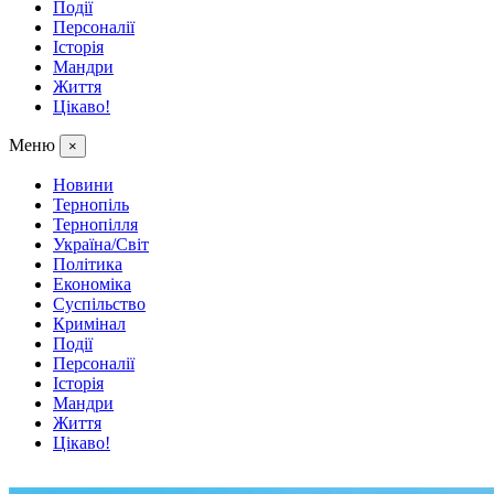
Події
Персоналії
Історія
Мандри
Життя
Цікаво!
Меню
×
Новини
Тернопіль
Тернопілля
Україна/Світ
Політика
Економіка
Суспільство
Кримінал
Події
Персоналії
Історія
Мандри
Життя
Цікаво!