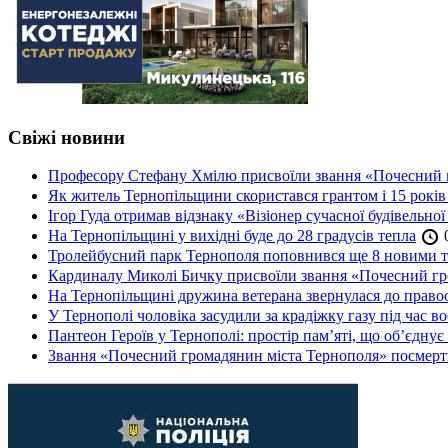
Свіжі новини
Професору Стефану Хмілю присвоїли звання «Почесний 
Як житель Тернопільщини скористався грантом і 15 років
Ігор Гуда отримав відзнаку «Візіонер сучасної будівельної
На Тернопільщині у вихідні буде до 28 градусів тепла
0
Тролейбусний парк Тернополя поповнився ще 8 новими 
Кардиналу Миколі Бичку присвоїли звання «Почесний гр
На Тернопільщині дружина ветерана звернулася до правоох
У Тернополі чоловіка засудили за крадіжку газу під час в
Пантеон Героїв у Тернополі: простір пам’яті, що об’єднує
Звання «Почесний громадянин міста Тернополя» посмерт