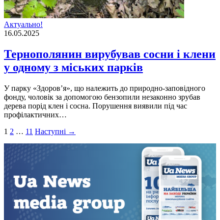
Актуально!
16.05.2025
Тернополянин вирубував сосни і клени
у одному з міських парків
У парку «Здоров’я», що належить до природно-заповідного
фонду, чоловік за допомогою бензопили незаконно зрубав
дерева порід клен і сосна. Порушення виявили під час
профілактичних…
Пагінація
1
2
…
11
Наступні →
записів