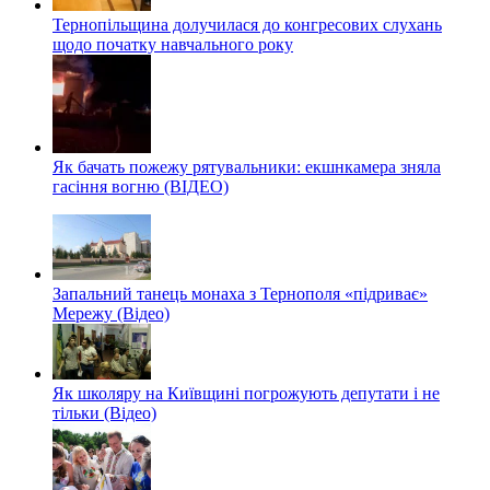
Тернопільщина долучилася до конгресових слухань
щодо початку навчального року
Як бачать пожежу рятувальники: екшнкамера зняла
гасіння вогню (ВІДЕО)
Запальний танець монаха з Тернополя «підриває»
Мережу (Відео)
Як школяру на Київщині погрожують депутати і не
тільки (Відео)