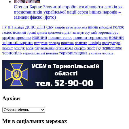
Степан Барна: Злочинні спроби асимілювати лемків як
представників української нації серед інших народів –
зазнали фіаско (фото)
голос
війна
ДТП
ГУ НП поліція
ДСНС
СБУ
аварія
авто
алкоголь
військові
голос новини
зсу
гроші
дитина
допомога
діти
загинув
київ
коронавірус
новини
новини тернополя
новини
новини голос
кримінал
крадіжка
тернопільщини
поліція
патрульні
погода
пожежа
політика
прокуратура
тернопілля
суд
ремонт
розшук
росія
рятувальники
сергій надал
смерть
спорт
тернопіль
тернопільщина
україна
тернопільські новини
чортків
Архіви
Архіви
Ми в соціальних мережах