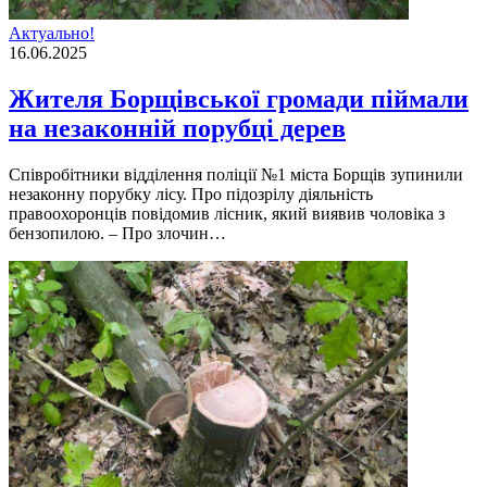
Актуально!
16.06.2025
Жителя Борщівської громади піймали
на незаконній порубці дерев
Співробітники відділення поліції №1 міста Борщів зупинили
незаконну порубку лісу. Про підозрілу діяльність
правоохоронців повідомив лісник, який виявив чоловіка з
бензопилою. – Про злочин…