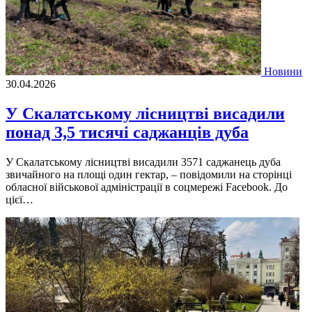
Новини
30.04.2026
У Скалатському лісництві висадили
понад 3,5 тисячі саджанців дуба
У Скалатському лісництві висадили 3571 саджанець дуба
звичайного на площі один гектар, – повідомили на сторінці
обласної військової адміністрації в соцмережі Facebook. До
цієї…