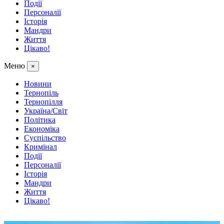
Події
Персоналії
Історія
Мандри
Життя
Цікаво!
Меню
×
Новини
Тернопіль
Тернопілля
Україна/Світ
Політика
Економіка
Суспільство
Кримінал
Події
Персоналії
Історія
Мандри
Життя
Цікаво!