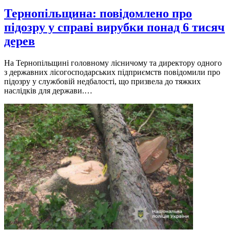
Тернопільщина: повідомлено про
підозру у справі вирубки понад 6 тисяч
дерев
На Тернопільщині головному лісничому та директору одного
з державних лісогосподарських підприємств повідомили про
підозру у службовій недбалості, що призвела до тяжких
наслідків для держави.…