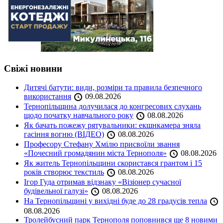
Свіжі новини
Дитячі батути: види, розміри та правила безпечного
використання
09.08.2026
Тернопільщина долучилася до конгресових слухань
щодо початку навчального року
08.08.2026
Як бачать пожежу рятувальники: екшнкамера зняла
гасіння вогню (ВІДЕО)
08.08.2026
Професору Стефану Хмілю присвоїли звання
«Почесний громадянин міста Тернополя»
08.08.2026
Як житель Тернопільщини скористався грантом і 15
років створює текстиль
08.08.2026
Ігор Гуда отримав відзнаку «Візіонер сучасної
будівельної галузі»
08.08.2026
На Тернопільщині у вихідні буде до 28 градусів тепла
08.08.2026
Тролейбусний парк Тернополя поповнився ще 8 новими