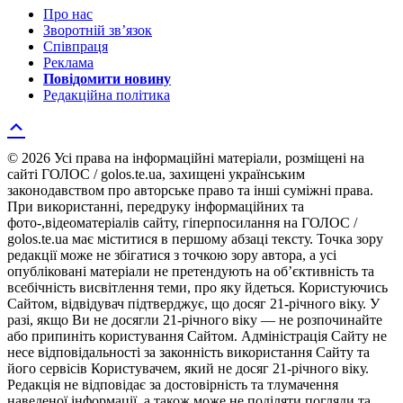
Про нас
Зворотній зв’язок
Співпраця
Реклама
Повідомити новину
Редакційна політика
© 2026 Усі права на інформаційні матеріали, розміщені на
сайті ГОЛОС / golos.te.ua, захищені українським
законодавством про авторське право та інші суміжні права.
При використанні, передруку інформаційних та
фото-,відеоматеріалів сайту, гіперпосилання на ГОЛОС /
golos.te.ua має міститися в першому абзаці тексту. Точка зору
редакції може не збігатися з точкою зору автора, а усі
опубліковані матеріали не претендують на об’єктивність та
всебічність висвітлення теми, про яку йдеться. Користуючись
Сайтом, відвідувач підтверджує, що досяг 21-річного віку. У
разі, якщо Ви не досягли 21-річного віку — не розпочинайте
або припиніть користування Сайтом. Адміністрація Сайту не
несе відповідальності за законність використання Сайту та
його сервісів Користувачем, який не досяг 21-річного віку.
Редакція не відповідає за достовірність та тлумачення
наведеної інформації, а також може не поділяти погляди та