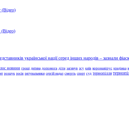
 (Відео)
 (Відео)
ставників української нації серед інших народів – зазнали фіаск
олос новини
зсу
гроші
дитина
допомога
діти
загинув
київ
коронавірус
крадіжка
тернопі
тернопілля
суд
нт
розшук
росія
рятувальники
сергій надал
смерть
спорт