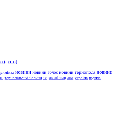
о (фото)
новини
новини тернополя
новини
новини голос
кримінал
ль
тернопільщина
україна
тернопільські новини
чортків