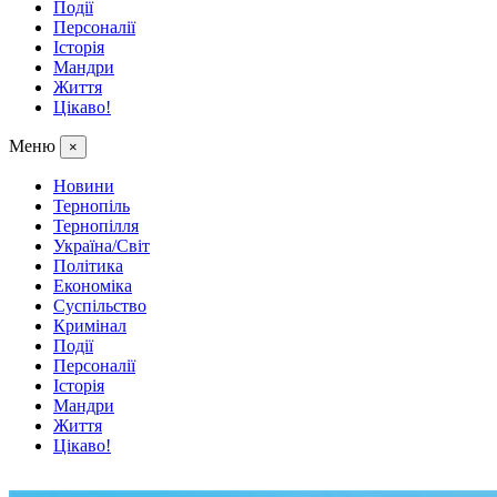
Події
Персоналії
Історія
Мандри
Життя
Цікаво!
Меню
×
Новини
Тернопіль
Тернопілля
Україна/Світ
Політика
Економіка
Суспільство
Кримінал
Події
Персоналії
Історія
Мандри
Життя
Цікаво!