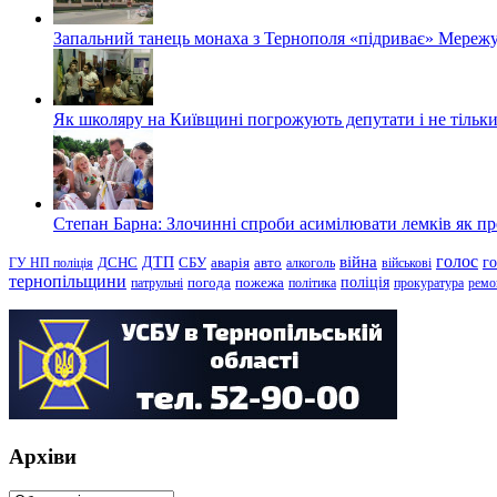
Запальний танець монаха з Тернополя «підриває» Мережу
Як школяру на Київщині погрожують депутати і не тільки
Степан Барна: Злочинні спроби асимілювати лемків як пред
голос
війна
г
ДТП
ГУ НП поліція
ДСНС
СБУ
аварія
авто
алкоголь
військові
тернопільщини
поліція
патрульні
погода
пожежа
політика
прокуратура
ремо
Архіви