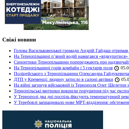
Свіжі новини
Голова Васильковецької громади Андрій Гайдаш отримав
На Тернопільщині п’яний водій намагався «відкупитися» в
Синоптики Тернопільщини попереджають про надзвичайн
На Тернопільщині горів комбайн і 5 гектарів поля
05.0
Поліцейського з Тернопільщини Олександра Гайдукевича 
ДТП у Кременці: людину затисло в салоні автівки
05.0
На війні загинув військовий із Тернополя Олег Шелетин 
Тернопільські митники викрили порушення під час експор
У Тернополі два дні поспіль фіксують температурний рек
У Теребовлі запрацювало нове МРТ-відділення: обстеже