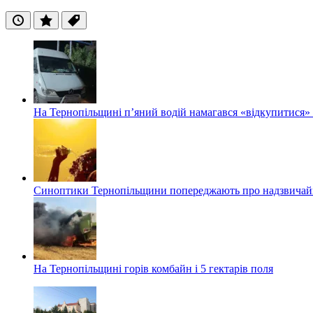
Останні
Популярні
Теги
На Тернопільщині п’яний водій намагався «відкупитися» в
Синоптики Тернопільщини попереджають про надзвичайн
На Тернопільщині горів комбайн і 5 гектарів поля