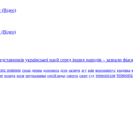
 (Відео)
 (Відео)
ставників української нації серед інших народів – зазнали фіаск
олос новини
зсу
гроші
дитина
допомога
діти
загинув
київ
коронавірус
крадіжка
тернопі
тернопілля
суд
нт
розшук
росія
рятувальники
сергій надал
смерть
спорт