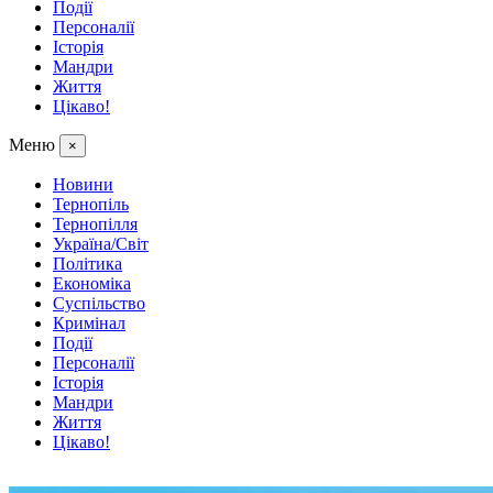
Події
Персоналії
Історія
Мандри
Життя
Цікаво!
Меню
×
Новини
Тернопіль
Тернопілля
Україна/Світ
Політика
Економіка
Суспільство
Кримінал
Події
Персоналії
Історія
Мандри
Життя
Цікаво!