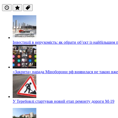
Останні
Популярні
Теги
Інвестиції в нерухомість: як обрати об’єкт із найбільшим
«Закрита» нарада Міноборони рф виявилася не такою вж
У Теребовлі стартував новий етап ремонту дороги М-19