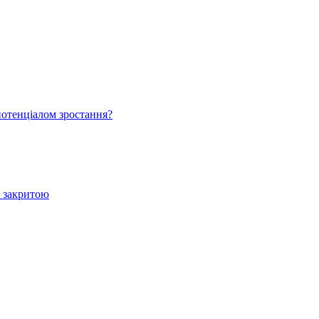
 потенціалом зростання?
е закритою