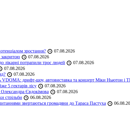
 потенціалом зростання?
07.08.2026
е закритою
07.08.2026
до лікарні потрапили троє людей
07.08.2026
07.08.2026
яд?
07.08.2026
аль VDOMA: дрифт-шоу, автовиставка та концерт Міки Ньютон і
же 5 гектарів лісу
07.08.2026
я Олександра Євдокімова
07.08.2026
ки стрільби
06.08.2026
и питаннями звертаються громадяни до Тараса Пастуха
06.08.2