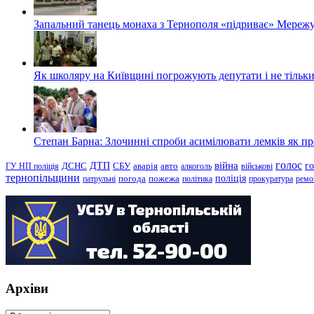
Запальний танець монаха з Тернополя «підриває» Мережу
Як школяру на Київщині погрожують депутати і не тільки
Степан Барна: Злочинні спроби асимілювати лемків як пред
голос
війна
г
ДТП
ГУ НП поліція
ДСНС
СБУ
аварія
авто
алкоголь
військові
тернопільщини
поліція
патрульні
погода
пожежа
політика
прокуратура
ремо
Архіви