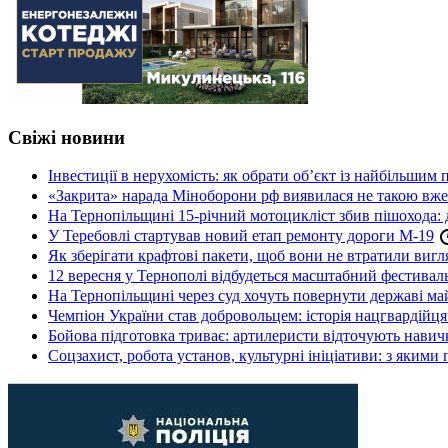
Свіжі новини
Інвестиції в нерухомість: як обрати об’єкт із найбільшим
«Закрита» нарада Міноборони рф виявилася не такою вж
На Тернопільщині 15-річний мотоцикліст збив пішохода: 
У Теребовлі стартував новий етап ремонту дороги М-19
Як зберігати крафтові пакети, щоб вони не втратили вигл
12 вересня у Тернополі відбудеться масштабний фестив
На Тернопільщині через суд хочуть повернути державі май
Чемпіон України став добровольцем: історія нацгвардійц
Бойова підготовка триває: артилеристи відточують навич
Соцзахист, робота установ, культурні ініціативи: з яким