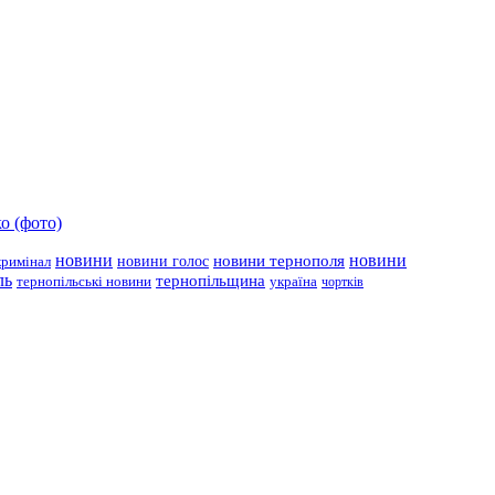
о (фото)
новини
новини тернополя
новини
новини голос
кримінал
ль
тернопільщина
україна
тернопільські новини
чортків